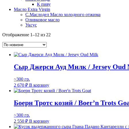
К пиву
Масло Extra Virgin
С.Маслодел Масло холодного отжима
Оливковое масло
Уксус
Сортировка:
Отображение 1–12 из 22
самые
недавние
Сыр Джерси Ауд Милк / Jersey Oud 
~300 гр.
2 670
₽
В корзину
Боерн Тротс козий / Boer’n Trots Go
~300 гр.
2 550
₽
В корзину