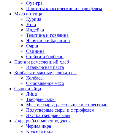
Фуа-гра
Паштеты классические и с трюфелем
Мясо и птица
Курица
Утка
Индейка
Телятина и говядина
Ягнятина и баранина
Фарш
Свинина
Стейки и барбекю
Паста и ремесленный хлеб
Итальянская паста
Колбасы и мясные деликатесы
Колбасы
Сыровяленое мясо
Сыры и яйца
Яйца
Твердые сыры
Мягкие сыры, рассольные и с плесенью
Полутвёрдые сыры и с трюфелем
Экстра твердые сыры
Икра рыба и морепродукты
Черная икра
Красная икра