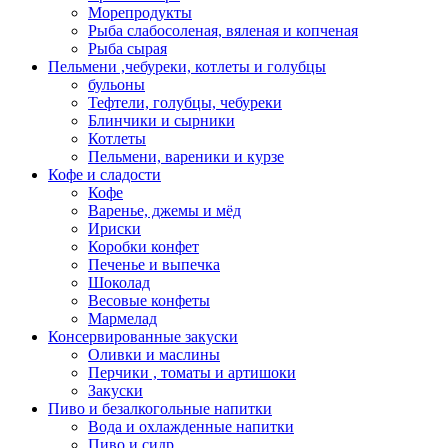
Морепродукты
Рыба слабосоленая, вяленая и копченая
Рыба сырая
Пельмени ,чебуреки, котлеты и голубцы
бульоны
Тефтели, голубцы, чебуреки
Блинчики и сырники
Котлеты
Пельмени, вареники и курзе
Кофе и сладости
Кофе
Варенье, джемы и мёд
Ириски
Коробки конфет
Печенье и выпечка
Шоколад
Весовые конфеты
Мармелад
Консервированные закуски
Оливки и маслины
Перчики , томаты и артишоки
Закуски
Пиво и безалкогольные напитки
Вода и охлажденные напитки
Пиво и сидр