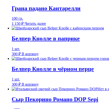
Грана падано Кантарелли
100 гр.
1 150
₽
Читать далее
Белпер Кнолле в паприке
1 шт.
300
₽
В корзину
Белпер Кнолле в чёрном перце
1 шт.
300
₽
В корзину
Нет в 
Сыр Пекорино Романо DOP Sepi