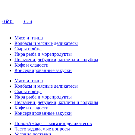
Перейти
к
содержимому
0
₽
0
Cart
Мясо и птица
Колбасы и мясные деликатесы
Сыры и яйца
Икра рыба и морепродукты
Пельмени ,чебуреки, котлеты и голубцы
Кофе и сладости
Консервированные закуски
Мясо и птица
Колбасы и мясные деликатесы
Сыры и яйца
Икра рыба и морепродукты
Пельмени ,чебуреки, котлеты и голубцы
Кофе и сладости
Консервированные закуски
ПолонАмбар — магазин деликатесов
Часто задаваемые вопросы
Условия доставки