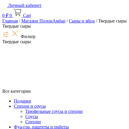
Личный кабинет
0
₽
0
Cart
Главная
/
Магазин ПолонАмбар
/
Сыры и яйца
/ Твердые сыры
Твердые сыры
Фильтр
Твердые сыры
Все категории
Подарки
Специи и соусы
Трюфельные соусы и специи
Соусы
Специи
Фуа-гра, паштеты и рийеты