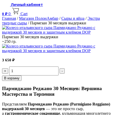
Личный кабинет
0
Cart
0
₽
Главная
/
Магазин ПолонАмбар
/
Сыры и яйца
/
Экстра
твердые сыры
/ Пармезан 30 месяцев выдержки
Пармезан 30 месяцев выдержки
~250 гр.
3 650
₽
Quantity
В корзину
Пармиджано Реджано 30 Месяцев: Вершина
Мастерства и Терпения
Представляем
Пармиджано Реджано (Parmigiano Reggiano)
выдержкой 30 месяцев
— это не просто сыр,
а
гастрономическое сокровище
, кульминация многолетнего