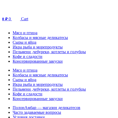
Перейти
к
содержимому
0
Cart
0
₽
Мясо и птица
Колбасы и мясные деликатесы
Сыры и яйца
Икра рыба и морепродукты
Пельмени ,чебуреки, котлеты и голубцы
Кофе и сладости
Консервированные закуски
Мясо и птица
Колбасы и мясные деликатесы
Сыры и яйца
Икра рыба и морепродукты
Пельмени ,чебуреки, котлеты и голубцы
Кофе и сладости
Консервированные закуски
ПолонАмбар — магазин деликатесов
Часто задаваемые вопросы
Условия доставки