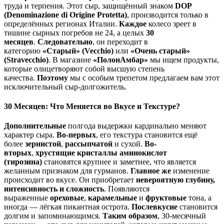
труда и терпения. Этот сыр, защищённый знаком
DOP
(Denominazione di Origine Protetta)
, производится только в
определённых регионах Италии.
Каждое
колесо зреет в
тишине сырных погребов не 24, а целых
30
месяцев
.
Следовательно
, он переходит в
категорию
«Старый» (Vecchio)
или
«Очень старый»
(Stravecchio)
. В магазине
«ПолонАмбар»
мы ищем продукты,
которые олицетворяют собой высшую степень
качества.
Поэтому
мы с особым трепетом предлагаем вам этот
исключительный сыр-долгожитель.
30 Месяцев: Что Меняется во Вкусе и Текстуре?
Дополнительные
полгода выдержки кардинально меняют
характер сыра.
Во-первых
, его текстура становится ещё
более
зернистой
,
рассыпчатой
и сухой.
Во-
вторых
,
хрустящие кристаллы аминокислот
(тирозина)
становятся крупнее и заметнее, что является
желанным признаком для гурманов.
Главное же
изменение
происходит во вкусе. Он приобретает
невероятную глубину,
интенсивность и сложность
. Появляются
выраженные
ореховые
,
карамельные
и
фруктовые
тона, а
иногда — лёгкая пикантная острота.
Послевкусие
становится
долгим и запоминающимся.
Таким образом
, 30-месячный