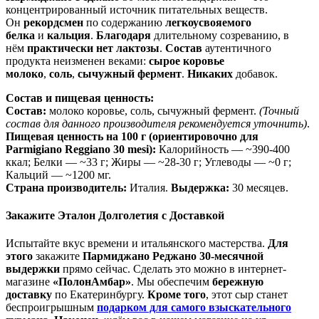
концентрированный источник питательных веществ.
Он
рекордсмен
по содержанию
легкоусвояемого
белка
и
кальция
.
Благодаря
длительному созреванию, в
нём
практически нет лактозы
.
Состав
аутентичного
продукта неизменен веками:
сырое коровье
молоко
,
соль
,
сычужный фермент
.
Никаких
добавок.
Состав и пищевая ценность:
Состав:
молоко коровье, соль, сычужный фермент.
(Точный
состав для данного производителя рекомендуется уточнить)
.
Пищевая ценность на 100 г (ориентировочно для
Parmigiano Reggiano 30 mesi):
Калорийность — ~390-400
ккал; Белки — ~33 г; Жиры — ~28-30 г; Углеводы — ~0 г;
Кальций — ~1200 мг.
Страна производитель:
Италия.
Выдержка:
30 месяцев.
Закажите Эталон Долголетия с Доставкой
Испытайте вкус времени и итальянского мастерства.
Для
этого
закажите
Пармиджано Реджано 30-месячной
выдержки
прямо сейчас. Сделать это можно в интернет-
магазине
«ПолонАмбар»
. Мы обеспечим
бережную
доставку
по Екатеринбургу.
Кроме того
, этот сыр станет
беспроигрышным
подарком для самого взыскательного