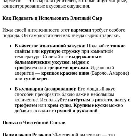
пармезан — это сыр для ценителей, которые ищут мощные,
концентрированные вкусовые ощущения.
Как Подавать и Использовать Элитный Сыр
Из-за своей интенсивности этот
пармезан
требует особого
подхода. Он самодостаточен как звезда сырной тарелки.
В качестве изысканной закуски:
Подавайте
тонкие
слайсы
или
крупную стружку
при комнатной
температуре. Сочетайте с
выдержанным
бальзамическим уксусом
,
мёдом с
трюфелем
или
грецкими орехами
. Идеальный
аперитив —
крепкое красное вино
(Бароло, Амароне)
или
сухой херес
.
В кулинарии (дозированно):
Его мощный вкус
способен преобразить блюдо даже в небольшом
количестве. Используйте
натёртым
в
ризотто
,
пасту с
трюфелем
или
крем-супы
.
Крупные куски
можно
добавить в
салат с грушей и рукколой
.
Польза и Чистейший Состав
Пармиджано Реджано
30-месячной выдержки — это