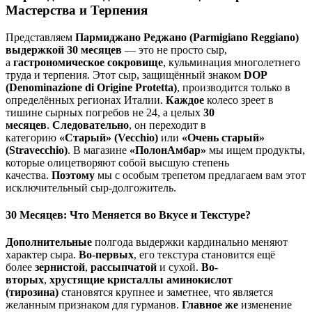
Мастерства и Терпения
Представляем
Пармиджано Реджано (Parmigiano Reggiano)
выдержкой 30 месяцев
— это не просто сыр,
а
гастрономическое сокровище
, кульминация многолетнего
труда и терпения. Этот сыр, защищённый знаком
DOP
(Denominazione di Origine Protetta)
, производится только в
определённых регионах Италии.
Каждое
колесо зреет в
тишине сырных погребов не 24, а целых
30
месяцев
.
Следовательно
, он переходит в
категорию
«Старый» (Vecchio)
или
«Очень старый»
(Stravecchio)
. В магазине
«ПолонАмбар»
мы ищем продукты,
которые олицетворяют собой высшую степень
качества.
Поэтому
мы с особым трепетом предлагаем вам этот
исключительный сыр-долгожитель.
30 Месяцев: Что Меняется во Вкусе и Текстуре?
Дополнительные
полгода выдержки кардинально меняют
характер сыра.
Во-первых
, его текстура становится ещё
более
зернистой
,
рассыпчатой
и сухой.
Во-
вторых
,
хрустящие кристаллы аминокислот
(тирозина)
становятся крупнее и заметнее, что является
желанным признаком для гурманов.
Главное же
изменение