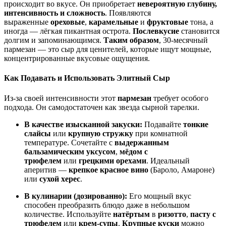
происходит во вкусе. Он приобретает
невероятную глубину,
интенсивность и сложность
. Появляются
выраженные
ореховые
,
карамельные
и
фруктовые
тона, а
иногда — лёгкая пикантная острота.
Послевкусие
становится
долгим и запоминающимся.
Таким образом
, 30-месячный
пармезан — это сыр для ценителей, которые ищут мощные,
концентрированные вкусовые ощущения.
Как Подавать и Использовать Элитный Сыр
Из-за своей интенсивности этот
пармезан
требует особого
подхода. Он самодостаточен как звезда сырной тарелки.
В качестве изысканной закуски:
Подавайте
тонкие
слайсы
или
крупную стружку
при комнатной
температуре. Сочетайте с
выдержанным
бальзамическим уксусом
,
мёдом с
трюфелем
или
грецкими орехами
. Идеальный
аперитив —
крепкое красное вино
(Бароло, Амароне)
или
сухой херес
.
В кулинарии (дозированно):
Его мощный вкус
способен преобразить блюдо даже в небольшом
количестве. Используйте
натёртым
в
ризотто
,
пасту с
трюфелем
или
крем-супы
.
Крупные куски
можно