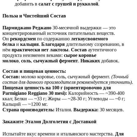
добавить в
салат с грушей и рукколой
.
Польза и Чистейший Состав
Пармиджано Реджано
30-месячной выдержки — это
концентрированный источник питательных веществ.
Он
рекордсмен
по содержанию
легкоусвояемого
белка
и
кальция
.
Благодаря
длительному созреванию, в
нём
практически нет лактозы
.
Состав
аутентичного
продукта неизменен веками:
сырое коровье
молоко
,
соль
,
сычужный фермент
.
Никаких
добавок.
Состав и пищевая ценность:
Состав:
молоко коровье, соль, сычужный фермент.
(Точный
состав для данного производителя рекомендуется уточнить)
.
Пищевая ценность на 100 г (ориентировочно для
Parmigiano Reggiano 30 mesi):
Калорийность — ~390-400
ккал; Белки — ~33 г; Жиры — ~28-30 г; Углеводы — ~0 г;
Кальций — ~1200 мг.
Страна производитель:
Италия.
Выдержка:
30 месяцев.
Закажите Эталон Долголетия с Доставкой
Испытайте вкус времени и итальянского мастерства.
Для