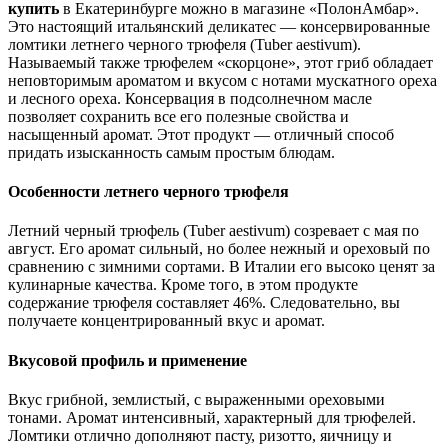
купить
в Екатеринбурге можно в магазине «ПолонАмбар».
Это настоящий итальянский деликатес — консервированные
ломтики летнего черного трюфеля (Tuber aestivum).
Называемый также трюфелем «скорцоне», этот гриб обладает
неповторимым ароматом и вкусом с нотами мускатного ореха
и лесного ореха. Консервация в подсолнечном масле
позволяет сохранить все его полезные свойства и
насыщенный аромат. Этот продукт — отличный способ
придать изысканность самым простым блюдам.
Особенности летнего черного трюфеля
Летний черный трюфель (Tuber aestivum) созревает с мая по
август. Его аромат сильный, но более нежный и ореховый по
сравнению с зимними сортами. В Италии его высоко ценят за
кулинарные качества. Кроме того, в этом продукте
содержание трюфеля составляет 46%. Следовательно, вы
получаете концентрированный вкус и аромат.
Вкусовой профиль и применение
Вкус грибной, землистый, с выраженными ореховыми
тонами. Аромат интенсивный, характерный для трюфелей.
Ломтики отлично дополняют пасту, ризотто, яичницу и