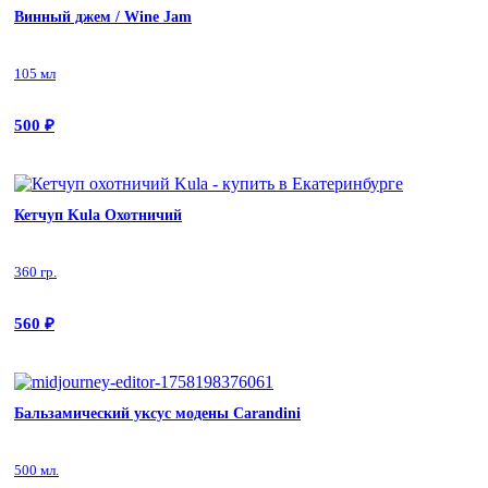
Винный джем / Wine Jam
105 мл
500
₽
Кетчуп Kula Охотничий
360 гр.
560
₽
Бальзамический уксус модены Carandini
500 мл.