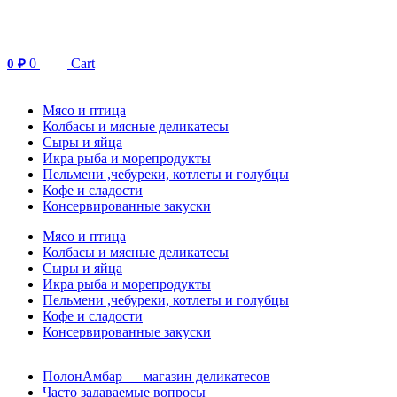
Перейти
к
содержимому
0
Cart
0
₽
Мясо и птица
Колбасы и мясные деликатесы
Сыры и яйца
Икра рыба и морепродукты
Пельмени ,чебуреки, котлеты и голубцы
Кофе и сладости
Консервированные закуски
Мясо и птица
Колбасы и мясные деликатесы
Сыры и яйца
Икра рыба и морепродукты
Пельмени ,чебуреки, котлеты и голубцы
Кофе и сладости
Консервированные закуски
ПолонАмбар — магазин деликатесов
Часто задаваемые вопросы