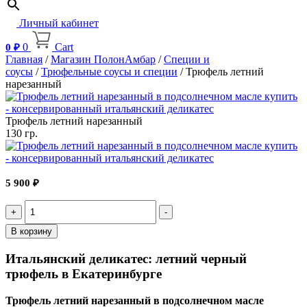
Личный кабинет
0
Cart
0
₽
Главная
/
Магазин ПолонАмбар
/
Специи и
соусы
/
Трюфельные соусы и специи
/ Трюфель летний
нарезанный
Трюфель летний нарезанный
130 гр.
5 900
₽
Quantity
В корзину
Итальянский деликатес: летний черный
трюфель в Екатеринбурге
Трюфель летний нарезанный в подсолнечном масле