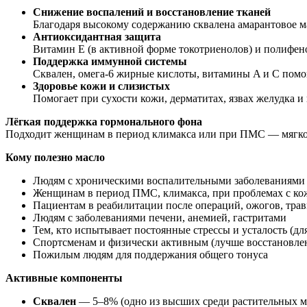
Снижение воспалений и восстановление тканей
Благодаря высокому содержанию сквалена амарантовое ма
Антиоксидантная защита
Витамин E (в активной форме токотриенолов) и полифен
Поддержка иммунной системы
Сквален, омега-6 жирные кислоты, витамины A и C помо
Здоровье кожи и слизистых
Помогает при сухости кожи, дерматитах, язвах желудка
Лёгкая поддержка гормонального фона
Подходит женщинам в период климакса или при ПМС — мягко
Кому полезно масло
Людям с хроническими воспалительными заболеваниями 
Женщинам в период ПМС, климакса, при проблемах с ко
Пациентам в реабилитации после операций, ожогов, трав
Людям с заболеваниями печени, анемией, гастритами
Тем, кто испытывает постоянные стрессы и усталость (д
Спортсменам и физически активным (лучше восстановле
Пожилым людям для поддержания общего тонуса
Активные компоненты
Сквален
— 5–8% (одно из высших среди растительных м