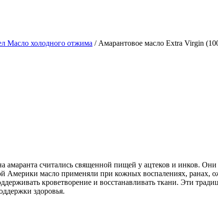
ел Масло холодного отжима
/ Амарантовое масло Extra Virgin (10
на амаранта считались священной пищей у ацтеков и инков. Они
й Америки масло применяли при кожных воспалениях, ранах, ож
ддерживать кроветворение и восстанавливать ткани. Эти традиц
оддержки здоровья.