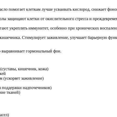
сло помогает клеткам лучше усваивать кислород, снижает фонов
олы защищают клетки от окислительного стресса и преждевреме
гают укреплять иммунитет, особенно при хронических воспалени
 и кишечника. Стимулирует заживление, улучшает барьерную фун
 выравнивает гормональный фон.
(суставы, кишечник, кожа)
жей
м (ускоряет заживление)
ля поддержки надпочечников)
ние тканей)
асел)