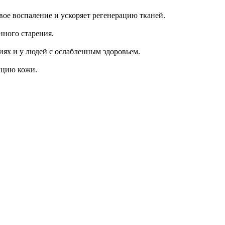
ое воспаление и ускоряет регенерацию тканей.
нного старения.
ях и у людей с ослабленным здоровьем.
кцию кожи.