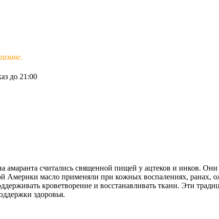
азине.
аз до 21:00
на амаранта считались священной пищей у ацтеков и инков. Они
й Америки масло применяли при кожных воспалениях, ранах, ож
ддерживать кроветворение и восстанавливать ткани. Эти традиц
оддержки здоровья.