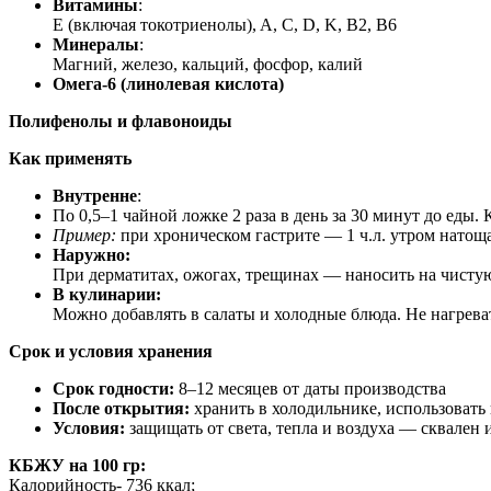
Витамины
:
E (включая токотриенолы), A, C, D, K, B2, B6
Минералы
:
Магний, железо, кальций, фосфор, калий
Омега-6 (линолевая кислота)
Полифенолы и флавоноиды
Как применять
Внутренне
:
По 0,5–1 чайной ложке 2 раза в день за 30 минут до еды. К
Пример:
при хроническом гастрите — 1 ч.л. утром натоща
Наружно:
При дерматитах, ожогах, трещинах — наносить на чистую 
В кулинарии:
Можно добавлять в салаты и холодные блюда. Не нагрева
Срок и условия хранения
Срок годности:
8–12 месяцев от даты производства
После открытия:
хранить в холодильнике, использовать 
Условия:
защищать от света, тепла и воздуха — сквален
КБЖУ на 100 гр:
Калорийность- 736 ккал;