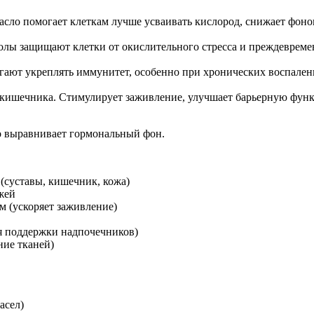
сло помогает клеткам лучше усваивать кислород, снижает фонов
олы защищают клетки от окислительного стресса и преждевреме
гают укреплять иммунитет, особенно при хронических воспалени
 и кишечника. Стимулирует заживление, улучшает барьерную фун
 выравнивает гормональный фон.
(суставы, кишечник, кожа)
жей
м (ускоряет заживление)
ля поддержки надпочечников)
ние тканей)
асел)