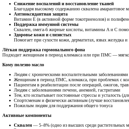
Снижение воспалений и восстановление тканей
Благодаря высокому содержанию сквалена амарантовое ма
Антиоксидантная защита
Витамин E (в активной форме токотриенолов) и полифен
Поддержка иммунной системы
Сквален, омега-6 жирные кислоты, витамины A и C помо
Здоровье кожи и слизистых
Помогает при сухости кожи, дерматитах, язвах желудка
Лёгкая поддержка гормонального фона
Подходит женщинам в период климакса или при ПМС — мягко
Кому полезно масло
Людям с хроническими воспалительными заболеваниями 
Женщинам в период ПМС, климакса, при проблемах с ко
Пациентам в реабилитации после операций, ожогов, трав
Людям с заболеваниями печени, анемией, гастритами
Тем, кто испытывает постоянные стрессы и усталость (д
Спортсменам и физически активным (лучше восстановле
Пожилым людям для поддержания общего тонуса
Активные компоненты
Сквален
— 5–8% (одно из высших среди растительных м