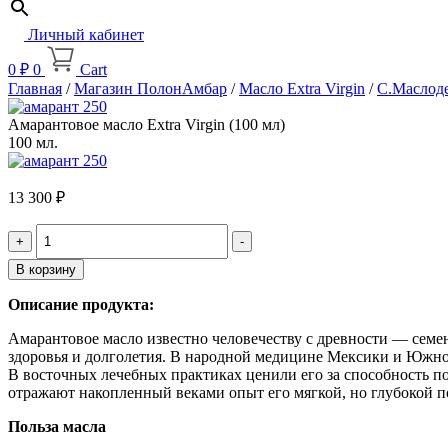
Личный кабинет
0
₽
0
Cart
Главная
/
Магазин ПолонАмбар
/
Масло Extra Virgin
/
С.Маслод
Амарантовое масло Extra Virgin (100 мл)
100 мл.
13 300
₽
Quantity
В корзину
Описание продукта:
Амарантовое масло известно человечеству с древности — семе
здоровья и долголетия. В народной медицине Мексики и Южно
В восточных лечебных практиках ценили его за способность по
отражают накопленный веками опыт его мягкой, но глубокой п
Польза масла