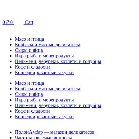
Перейти
к
содержимому
0
₽
0
Cart
Мясо и птица
Колбасы и мясные деликатесы
Сыры и яйца
Икра рыба и морепродукты
Пельмени ,чебуреки, котлеты и голубцы
Кофе и сладости
Консервированные закуски
Мясо и птица
Колбасы и мясные деликатесы
Сыры и яйца
Икра рыба и морепродукты
Пельмени ,чебуреки, котлеты и голубцы
Кофе и сладости
Консервированные закуски
ПолонАмбар — магазин деликатесов
Часто задаваемые вопросы