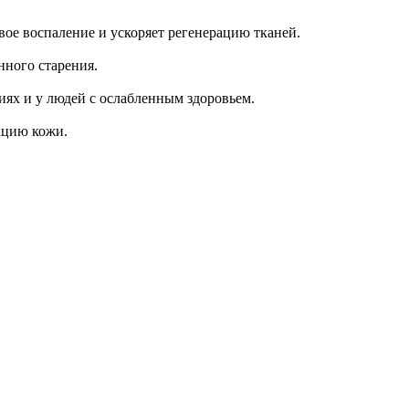
ое воспаление и ускоряет регенерацию тканей.
нного старения.
ях и у людей с ослабленным здоровьем.
кцию кожи.