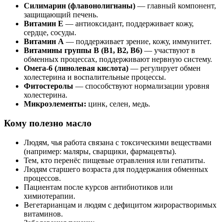
Силимарин (флавонолигнаны)
— главный компонент,
защищающий печень.
Витамин E
— антиоксидант, поддерживает кожу,
сердце, сосуды.
Витамин A
— поддерживает зрение, кожу, иммунитет.
Витамины группы B (B1, B2, B6)
— участвуют в
обменных процессах, поддерживают нервную систему.
Омега-6 (линолевая кислота)
— регулирует обмен
холестерина и воспалительные процессы.
Фитостеролы
— способствуют нормализации уровня
холестерина.
Микроэлементы:
цинк, селен, медь.
Кому полезно масло
Людям, чья работа связана с токсическими веществами
(например: маляры, сварщики, фармацевты).
Тем, кто перенёс пищевые отравления или гепатиты.
Людям старшего возраста для поддержания обменных
процессов.
Пациентам после курсов антибиотиков или
химиотерапии.
Вегетарианцам и людям с дефицитом жирорастворимых
витаминов.