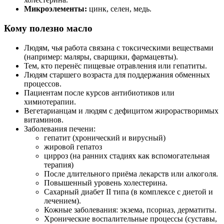
Микроэлементы:
цинк, селен, медь.
Кому полезно масло
Людям, чья работа связана с токсическими веществами
(например: маляры, сварщики, фармацевты).
Тем, кто перенёс пищевые отравления или гепатиты.
Людям старшего возраста для поддержания обменных
процессов.
Пациентам после курсов антибиотиков или
химиотерапии.
Вегетарианцам и людям с дефицитом жирорастворимых
витаминов.
Заболевания печени:
гепатит (хронический и вирусный)
жировой гепатоз
цирроз (на ранних стадиях как вспомогательная
терапия)
После длительного приёма лекарств или алкоголя.
Повышенный уровень холестерина.
Сахарный диабет II типа (в комплексе с диетой и
лечением).
Кожные заболевания: экзема, псориаз, дерматиты.
Хронические воспалительные процессы (суставы,