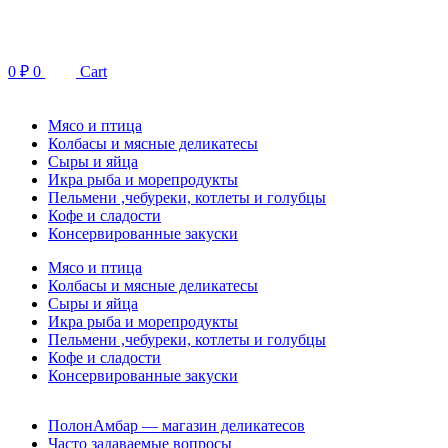
Перейти
к
содержимому
0
₽
0
Cart
Мясо и птица
Колбасы и мясные деликатесы
Сыры и яйца
Икра рыба и морепродукты
Пельмени ,чебуреки, котлеты и голубцы
Кофе и сладости
Консервированные закуски
Мясо и птица
Колбасы и мясные деликатесы
Сыры и яйца
Икра рыба и морепродукты
Пельмени ,чебуреки, котлеты и голубцы
Кофе и сладости
Консервированные закуски
ПолонАмбар — магазин деликатесов
Часто задаваемые вопросы