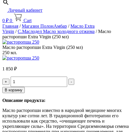
Личный кабинет
0
₽
0
Cart
Главная
/
Магазин ПолонАмбар
/
Масло Extra
Virgin
/
С.Маслодел Масло холодного отжима
/ Масло
расторопши Extra Virgin (250 мл)
Масло расторопши Extra Virgin (250 мл)
250 мл.
1 850
₽
Quantity
В корзину
Описание продукта:
Масло расторопши известно в народной медицине многих
культур уже сотни лет. В традиционной фитотерапии его
использовали как средство, «очищающее печень и
укрепляющее силы». На территории Средиземноморья семена
расторопши применяли при нарушениях пищеварения, для