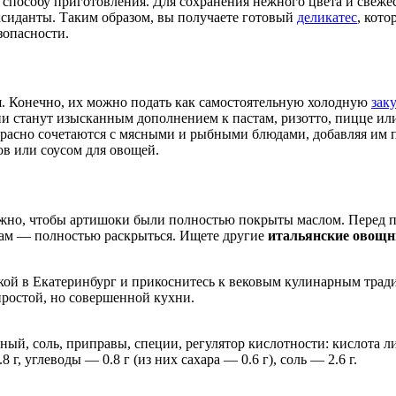
способу приготовления. Для сохранения нежного цвета и свеже
ксиданты. Таким образом, вы получаете готовый
деликатес
, кото
зопасности.
я. Конечно, их можно подать как самостоятельную холодную
зак
и станут изысканным дополнением к пастам, ризотто, пицце или 
екрасно сочетаются с мясными и рыбными блюдами, добавляя им 
ов или соусом для овощей.
ажно, чтобы артишоки были полностью покрыты маслом. Перед п
атам — полностью раскрыться. Ищете другие
итальянские овощн
кой в Екатеринбург и прикоснитесь к вековым кулинарным тради
простой, но совершенной кухни.
ный, соль, приправы, специи, регулятор кислотности: кислота л
 г, углеводы — 0.8 г (из них сахара — 0.6 г), соль — 2.6 г.