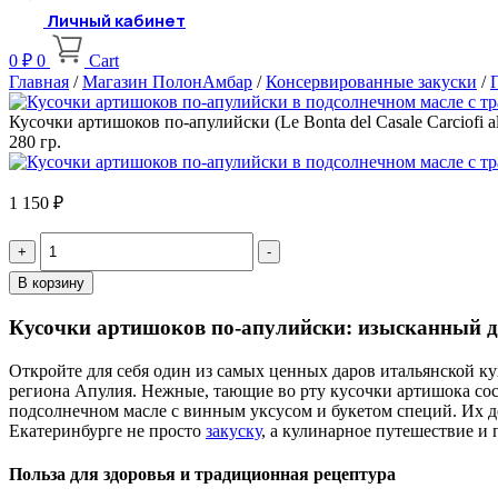
Личный кабинет
0
₽
0
Cart
Главная
/
Магазин ПолонАмбар
/
Консервированные закуски
/
Кусочки артишоков по-апулийски (Le Bonta del Casale Carciofi al
280 гр.
1 150
₽
Quantity
В корзину
Кусочки артишоков по-апулийски: изысканный д
Откройте для себя один из самых ценных даров итальянской 
региона Апулия. Нежные, тающие во рту кусочки артишока с
подсолнечном масле с винным уксусом и букетом специй. Их д
Екатеринбурге не просто
закуску
, а кулинарное путешествие и 
Польза для здоровья и традиционная рецептура