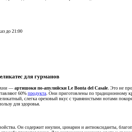
аз до 21:00
еликатес для гурманов
кухни —
артишоки по-апулийски Le Bonta del Casale
. Это не п
оставляют 60%
продукта
. Они приготовлены по традиционному кр
еликатный, слегка ореховый вкус с травянистыми нотами покоря
пользу для здоровья.
е свойства. Он содержит инулин, цинарин и антиоксиданты, бла