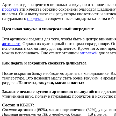
Артишок издавна ценится не только за вкус, но и за полезны
продукте
эти качества бережно сохранены благодаря щадящему 
кислоты. Они выступают как регуляторы кислотности и антио
натурального
продукта
и современные стандарты качества и бе
Идеальная закуска и универсальный ингредиент
Эти артишоки созданы для того, чтобы быть в центре внимани
антипасти
. Однако их кулинарный потенциал гораздо шире. Он
использовать как начинку для тарталеток. Кроме того, они пр
можно использовать. Оно станет отличной
заправкой
для салат
Как подать и сохранить свежесть деликатеса
После вскрытия банку необходимо хранить в холодильнике. В
температуре. Это позволит маслу стать более текучим, а аром
разделе
«Паштеты, закуски, масло и пасты»
.
Закажите
нежные кусочки артишоков по-апулийски
с достав
утонченный вкус, пользу натуральных продуктов и искусство 
Состав и КБЖУ:
Состав:
артишоки (60%), масло подсолнечное (32%), уксус вин
Пищевая ценность на 100 г продукта:
белки — 1.9 г, жиры — 8.8