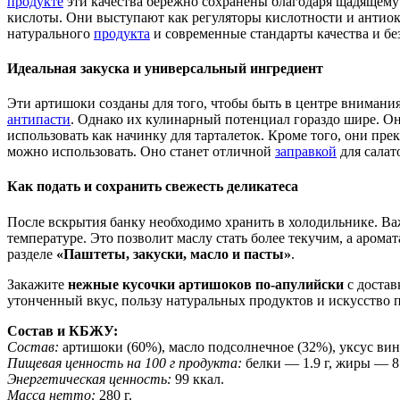
продукте
эти качества бережно сохранены благодаря щадящему 
кислоты. Они выступают как регуляторы кислотности и антио
натурального
продукта
и современные стандарты качества и бе
Идеальная закуска и универсальный ингредиент
Эти артишоки созданы для того, чтобы быть в центре внимани
антипасти
. Однако их кулинарный потенциал гораздо шире. Он
использовать как начинку для тарталеток. Кроме того, они пр
можно использовать. Оно станет отличной
заправкой
для салат
Как подать и сохранить свежесть деликатеса
После вскрытия банку необходимо хранить в холодильнике. В
температуре. Это позволит маслу стать более текучим, а аром
разделе
«Паштеты, закуски, масло и пасты»
.
Закажите
нежные кусочки артишоков по-апулийски
с достав
утонченный вкус, пользу натуральных продуктов и искусство 
Состав и КБЖУ:
Состав:
артишоки (60%), масло подсолнечное (32%), уксус вин
Пищевая ценность на 100 г продукта:
белки — 1.9 г, жиры — 8.8
Энергетическая ценность:
99 ккал.
Масса нетто:
280 г.