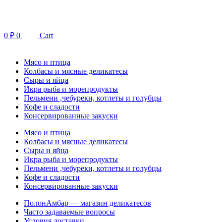
Перейти
к
содержимому
0
₽
0
Cart
Мясо и птица
Колбасы и мясные деликатесы
Сыры и яйца
Икра рыба и морепродукты
Пельмени ,чебуреки, котлеты и голубцы
Кофе и сладости
Консервированные закуски
Мясо и птица
Колбасы и мясные деликатесы
Сыры и яйца
Икра рыба и морепродукты
Пельмени ,чебуреки, котлеты и голубцы
Кофе и сладости
Консервированные закуски
ПолонАмбар — магазин деликатесов
Часто задаваемые вопросы
Условия доставки