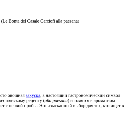
e Bonta del Casale Carciofi alla paesana)
росто овощная
закуска
, а настоящий гастрономический символ
естьянскому рецепту (
alla paesana
) и томятся в ароматном
ет с первой пробы. Это изысканный выбор для тех, кто ищет в