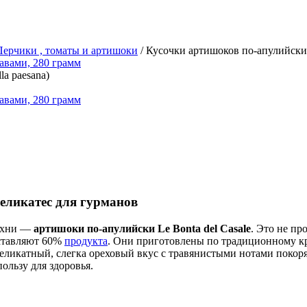
Перчики , томаты и артишоки
/ Кусочки артишоков по-апулийски (L
la paesana)
еликатес для гурманов
кухни —
артишоки по-апулийски Le Bonta del Casale
. Это не п
оставляют 60%
продукта
. Они приготовлены по традиционному кр
еликатный, слегка ореховый вкус с травянистыми нотами покоря
пользу для здоровья.