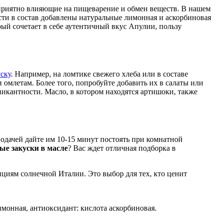
гоприятно влияющие на пищеварение и обмен веществ. В нашем
сти в состав добавлены натуральные лимонная и аскорбиновая
рый сочетает в себе аутентичный вкус Апулии, пользу
уску
. Например, на ломтике свежего хлеба или в составе
омлетам. Более того, попробуйте добавить их в салаты или
пикантности. Масло, в котором находятся артишоки, также
одачей дайте им 10-15 минут постоять при комнатной
ые закуски в масле
? Вас ждет отличная подборка в
циям солнечной Италии. Это выбор для тех, кто ценит
имонная, антиоксидант: кислота аскорбиновая.