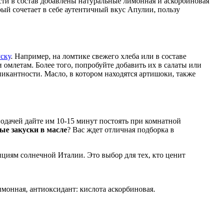
сти в состав добавлены натуральные лимонная и аскорбиновая
рый сочетает в себе аутентичный вкус Апулии, пользу
уску
. Например, на ломтике свежего хлеба или в составе
омлетам. Более того, попробуйте добавить их в салаты или
пикантности. Масло, в котором находятся артишоки, также
одачей дайте им 10-15 минут постоять при комнатной
ые закуски в масле
? Вас ждет отличная подборка в
циям солнечной Италии. Это выбор для тех, кто ценит
имонная, антиоксидант: кислота аскорбиновая.