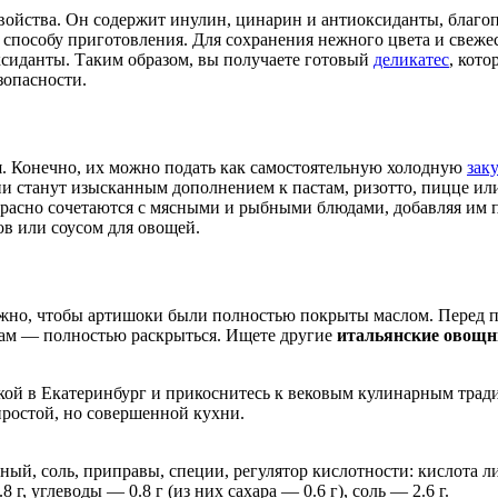
е свойства. Он содержит инулин, цинарин и антиоксиданты, бла
способу приготовления. Для сохранения нежного цвета и свеже
ксиданты. Таким образом, вы получаете готовый
деликатес
, кото
зопасности.
я. Конечно, их можно подать как самостоятельную холодную
зак
и станут изысканным дополнением к пастам, ризотто, пицце или 
екрасно сочетаются с мясными и рыбными блюдами, добавляя им 
ов или соусом для овощей.
ажно, чтобы артишоки были полностью покрыты маслом. Перед п
атам — полностью раскрыться. Ищете другие
итальянские овощн
кой в Екатеринбург и прикоснитесь к вековым кулинарным тради
простой, но совершенной кухни.
ный, соль, приправы, специи, регулятор кислотности: кислота л
 г, углеводы — 0.8 г (из них сахара — 0.6 г), соль — 2.6 г.