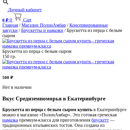
Личный кабинет
0
Cart
0
₽
Главная
/
Магазин ПолонАмбар
/
Консервированные
закуски
/
Брускетты и намазки
/ Брускетта из перца с белым
сыром
Брускетта из перца с белым сыром
150 гр.
500
₽
Нет в наличии
Вкус Средиземноморья в Екатеринбурге
Брускетта из перца с белым сыром купить
в Екатеринбурге
можно в магазине «ПолонАмбар». Это готовая греческая
намазка
премиум-класса для приготовления
брускетт
—
традиционных итальянских тостов. Она создана из