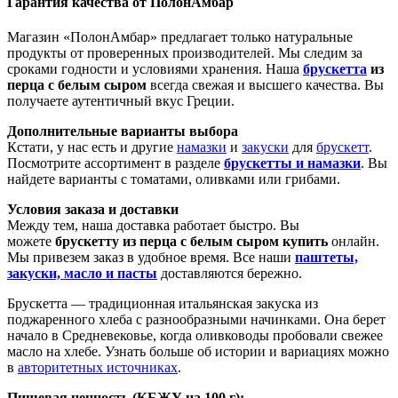
Гарантия качества от ПолонАмбар
Магазин «ПолонАмбар» предлагает только натуральные
продукты от проверенных производителей. Мы следим за
сроками годности и условиями хранения. Наша
брускетта
из
перца с белым сыром
всегда свежая и высшего качества. Вы
получаете аутентичный вкус Греции.
Дополнительные варианты выбора
Кстати, у нас есть и другие
намазки
и
закуски
для
брускетт
.
Посмотрите ассортимент в разделе
брускетты и намазки
. Вы
найдете варианты с томатами, оливками или грибами.
Условия заказа и доставки
Между тем, наша доставка работает быстро. Вы
можете
брускетту из перца с белым сыром купить
онлайн.
Мы привезем заказ в удобное время. Все наши
паштеты,
закуски, масло и пасты
доставляются бережно.
Брускетта — традиционная итальянская закуска из
поджаренного хлеба с разнообразными начинками. Она берет
начало в Средневековье, когда оливководы пробовали свежее
масло на хлебе. Узнать больше об истории и вариациях можно
в
авторитетных источниках
.
Пищевая ценность (КБЖУ на 100 г):