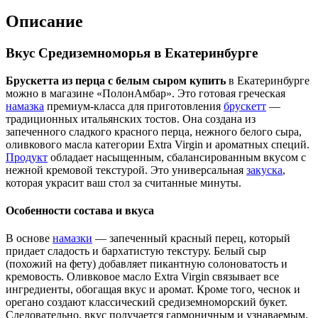
Описание
Вкус Средиземноморья в Екатеринбурге
Брускетта из перца с белым сыром купить
в Екатеринбурге
можно в магазине «ПолонАмбар». Это готовая греческая
намазка
премиум-класса для приготовления
брускетт
—
традиционных итальянских тостов. Она создана из
запеченного сладкого красного перца, нежного белого сыра,
оливкового масла категории Extra Virgin и ароматных специй.
Продукт
обладает насыщенным, сбалансированным вкусом с
нежной кремовой текстурой. Это универсальная
закуска
,
которая украсит ваш стол за считанные минуты.
Особенности состава и вкуса
В основе
намазки
— запеченный красный перец, который
придает сладость и бархатистую текстуру. Белый сыр
(похожий на фету) добавляет пикантную солоноватость и
кремовость. Оливковое масло Extra Virgin связывает все
ингредиенты, обогащая вкус и аромат. Кроме того, чеснок и
орегано создают классический средиземноморский букет.
Следовательно, вкус получается гармоничным и узнаваемым.