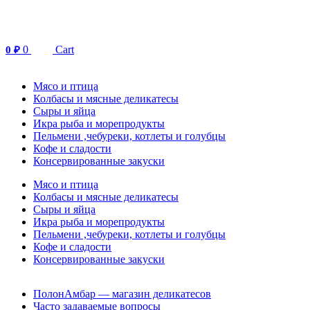
Перейти
к
содержимому
0
Cart
0
₽
Мясо и птица
Колбасы и мясные деликатесы
Сыры и яйца
Икра рыба и морепродукты
Пельмени ,чебуреки, котлеты и голубцы
Кофе и сладости
Консервированные закуски
Мясо и птица
Колбасы и мясные деликатесы
Сыры и яйца
Икра рыба и морепродукты
Пельмени ,чебуреки, котлеты и голубцы
Кофе и сладости
Консервированные закуски
ПолонАмбар — магазин деликатесов
Часто задаваемые вопросы