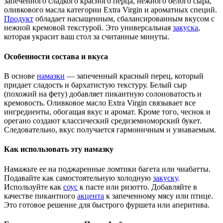
запеченного сладкого красного перца, нежного белого сыра,
оливкового масла категории Extra Virgin и ароматных специй.
Продукт
обладает насыщенным, сбалансированным вкусом с
нежной кремовой текстурой. Это универсальная
закуска
,
которая украсит ваш стол за считанные минуты.
Особенности состава и вкуса
В основе
намазки
— запеченный красный перец, который
придает сладость и бархатистую текстуру. Белый сыр
(похожий на фету) добавляет пикантную солоноватость и
кремовость. Оливковое масло Extra Virgin связывает все
ингредиенты, обогащая вкус и аромат. Кроме того, чеснок и
орегано создают классический средиземноморский букет.
Следовательно, вкус получается гармоничным и узнаваемым.
Как использовать эту намазку
Намажьте ее на поджаренные ломтики багета или чиабатты.
Подавайте как самостоятельную холодную
закуску
.
Используйте как
соус
к пасте или ризотто. Добавляйте в
качестве пикантного
акцента
к запеченному мясу или птице.
Это готовое решение для быстрого фуршета или аперитива.