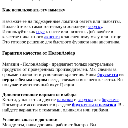
Как использовать эту намазку
Намажьте ее на поджаренные ломтики багета или чиабатты.
Подавайте как самостоятельную холодную
закуску
.
Используйте как
соус
к пасте или ризотто. Добавляйте в
качестве пикантного
акцента
к запеченному мясу или птице.
Это готовое решение для быстрого фуршета или аперитива.
Гарантия качества от ПолонАмбар
Магазин «ПолонАмбар» предлагает только натуральные
продукты от проверенных производителей. Мы следим за
сроками годности и условиями хранения. Наша
брускетта
из
перца с белым сыром
всегда свежая и высшего качества. Вы
получаете аутентичный вкус Греции.
Дополнительные варианты выбора
Кстати, у нас есть и другие
намазки
и
закуски
для
брускетт
.
Посмотрите ассортимент в разделе
брускетты и намазки
. Вы
найдете варианты с томатами, оливками или грибами.
Условия заказа и доставки
Между тем, наша доставка работает быстро. Вы