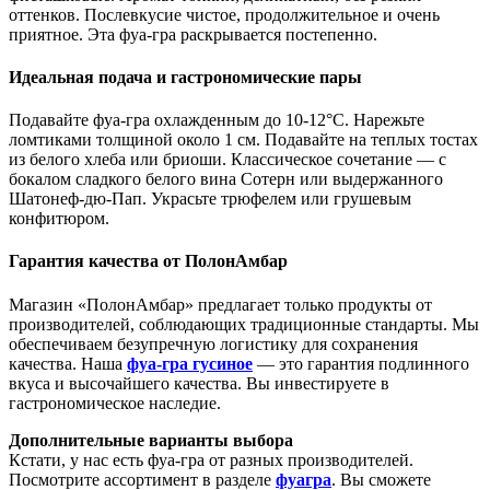
оттенков. Послевкусие чистое, продолжительное и очень
приятное. Эта фуа-гра раскрывается постепенно.
Идеальная подача и гастрономические пары
Подавайте фуа-гра охлажденным до 10-12°C. Нарежьте
ломтиками толщиной около 1 см. Подавайте на теплых тостах
из белого хлеба или бриоши. Классическое сочетание — с
бокалом сладкого белого вина Сотерн или выдержанного
Шатонеф-дю-Пап. Украсьте трюфелем или грушевым
конфитюром.
Гарантия качества от ПолонАмбар
Магазин «ПолонАмбар» предлагает только продукты от
производителей, соблюдающих традиционные стандарты. Мы
обеспечиваем безупречную логистику для сохранения
качества. Наша
фуа-гра гусиное
— это гарантия подлинного
вкуса и высочайшего качества. Вы инвестируете в
гастрономическое наследие.
Дополнительные варианты выбора
Кстати, у нас есть фуа-гра от разных производителей.
Посмотрите ассортимент в разделе
фуагра
. Вы сможете