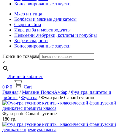
Консервированные закуски
Мясо и птица
Колбасы и мясные деликатесы
Сыры и яйца
Икра рыба и морепродукты
Пельмени ,чебуреки, котлеты и голубцы
Кофе и сладости
Консервированные закуски
Поиск по товарам
×
Личный кабинет
0
Cart
0
₽
Главная
/
Магазин ПолонАмбар
/
Фуа-гра, паштеты и
рийеты
/
Фуа-гра
/ Фуа-гра de Canard гусиное
Фуа-гра de Canard гусиное
180 гр.