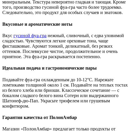
минеральным. Текстура невероятно гладкая и тающая. Кроме
того, производство гусиной фуа-гра часто более трудоемко.
Следовательно, это продукт для особых случаев и знатоков.
Вкусовые и ароматические ноты
Вкус
гусиной фуа-гра
нежный, сливочный, с едва уловимой
сладостью. Чувствуются легкие ореховые тона, чаще
фисташковые. Аромат тонкий, деликатный, без резких
оттенков. Послевкусие чистое, продолжительное и очень
приятное. Эта фуа-гра раскрывается постепенно.
Идеальная подача и гастрономические пары
Подавайте фуа-гра охлажденным до 10-12°C. Нарежьте
ломтиками толщиной около 1 см. Подавайте на теплых тостах
из белого хлеба или бриоши. Классическое сочетание — с
бокалом сладкого белого вина Сотерн или выдержанного
Шатонеф-дю-Пап. Украсьте трюфелем или грушевым
конфитюром.
Гарантия качества от ПолонАмбар
Магазин «ПолонАмбар» предлагает только продукты от