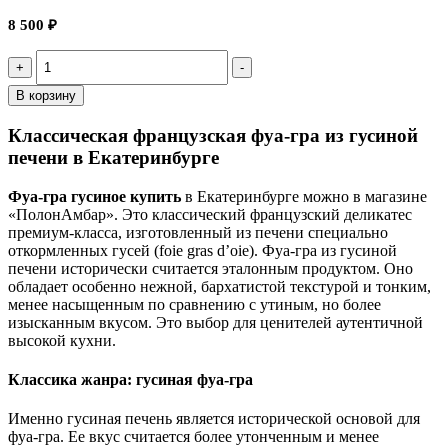
8 500
₽
Quantity
В корзину
Классическая французская фуа-гра из гусиной
печени в Екатеринбурге
Фуа-гра гусиное купить
в Екатеринбурге можно в магазине
«ПолонАмбар». Это классический французский деликатес
премиум-класса, изготовленный из печени специально
откормленных гусей (foie gras d’oie). Фуа-гра из гусиной
печени исторически считается эталонным продуктом. Оно
обладает особенно нежной, бархатистой текстурой и тонким,
менее насыщенным по сравнению с утиным, но более
изысканным вкусом. Это выбор для ценителей аутентичной
высокой кухни.
Классика жанра: гусиная фуа-гра
Именно гусиная печень является исторической основой для
фуа-гра. Ее вкус считается более утонченным и менее