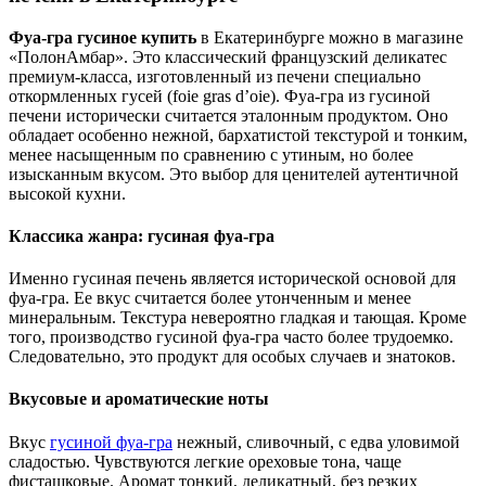
Фуа-гра гусиное купить
в Екатеринбурге можно в магазине
«ПолонАмбар». Это классический французский деликатес
премиум-класса, изготовленный из печени специально
откормленных гусей (foie gras d’oie). Фуа-гра из гусиной
печени исторически считается эталонным продуктом. Оно
обладает особенно нежной, бархатистой текстурой и тонким,
менее насыщенным по сравнению с утиным, но более
изысканным вкусом. Это выбор для ценителей аутентичной
высокой кухни.
Классика жанра: гусиная фуа-гра
Именно гусиная печень является исторической основой для
фуа-гра. Ее вкус считается более утонченным и менее
минеральным. Текстура невероятно гладкая и тающая. Кроме
того, производство гусиной фуа-гра часто более трудоемко.
Следовательно, это продукт для особых случаев и знатоков.
Вкусовые и ароматические ноты
Вкус
гусиной фуа-гра
нежный, сливочный, с едва уловимой
сладостью. Чувствуются легкие ореховые тона, чаще
фисташковые. Аромат тонкий, деликатный, без резких