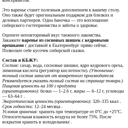
консервантов.
Это варенье станет полезным дополнением к вашему столу.
Оно также будет оригинальным подарком для близких и
деловых партнеров. Одна баночка — это воплощение
сибирского гостеприимства и заботы о здоровье.
Оцените неповторимый вкус таежного лакомства.
Закажите
варенье из сосновых шишек с кедровыми
орешками
с доставкой в Екатеринбург прямо сейчас.
Позвольте себе кусочек сибирской сказки.
Состав и КБЖУ:
Состав:
сахар, вода, сосновые шишки, ядро кедрового ореха,
лимонная кислота (регулятор кислотности).
(Уточнение:
точный состав зависит от конкретного производителя.
Рекомендуется указать полный состав на странице товара.)
Пищевая ценность на 100 г продукта
(ориентировочно):
белки — 1–2.6 г, жиры — 6–12 г, углеводы
— 63–64 г .
Энергетическая ценность (ориентировочно):
320–335 ккал .
Срок годности:
12–24 месяца .
Условия хранения:
хранить при температуре от 0°С до +25°С.
Относительная влажность воздуха не более 75%. После
вскрытия хранить в холодильнике .