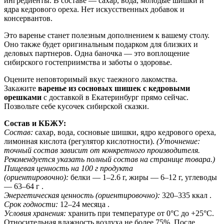
ингредиенты. В составе — сахар, вода, молодые шишки и
ядра кедрового ореха. Нет искусственных добавок и
консервантов.
Это варенье станет полезным дополнением к вашему столу.
Оно также будет оригинальным подарком для близких и
деловых партнеров. Одна баночка — это воплощение
сибирского гостеприимства и заботы о здоровье.
Оцените неповторимый вкус таежного лакомства.
Закажите
варенье из сосновых шишек с кедровыми
орешками
с доставкой в Екатеринбург прямо сейчас.
Позвольте себе кусочек сибирской сказки.
Состав и КБЖУ:
Состав:
сахар, вода, сосновые шишки, ядро кедрового ореха,
лимонная кислота (регулятор кислотности).
(Уточнение:
точный состав зависит от конкретного производителя.
Рекомендуется указать полный состав на странице товара.)
Пищевая ценность на 100 г продукта
(ориентировочно):
белки — 1–2.6 г, жиры — 6–12 г, углеводы
— 63–64 г .
Энергетическая ценность (ориентировочно):
320–335 ккал .
Срок годности:
12–24 месяца .
Условия хранения:
хранить при температуре от 0°С до +25°С.
Относительная влажность воздуха не более 75%. После