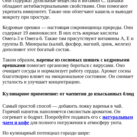
Они содержат дубильные вещества и витамин C. Шишки
обладают антибактериальными свойствами. Они помогают
укрепить иммунитет. Также они облегчают кашель и выводят
мокроту при простуде.
Кедровые орешки — настоящая сокровищница природы. Они
содержат 19 аминокислот. В них есть жирные кислоты
Омега-3 и Омега-6. Также там присутствуют витамины A, E и
группы B. Минералы (калий, фосфор, магний, цинк, железо)
дополняют этот богатый состав.
Таким образом,
варенье из сосновых шишек с кедровыми
орешками
помогает организму бороться с вирусами. Оно
очищает сосуды и нормализует работу сердца. Аромат сосны
благотворно влияет на эмоциональное состояние. Он снимает
усталость и улучшает концентрацию.
Кулинарное применение: от чаепития до изысканных блюд
Самый простой способ — добавить ложку варенья в чай.
Горячий напиток наполняется смолистым ароматом. Он
согревает и бодрит. Попробуйте подавать его с
натуральным
чаем и кофе
для полного погружения в атмосферу уюта.
Но кулинарный потенциал гораздо шире: