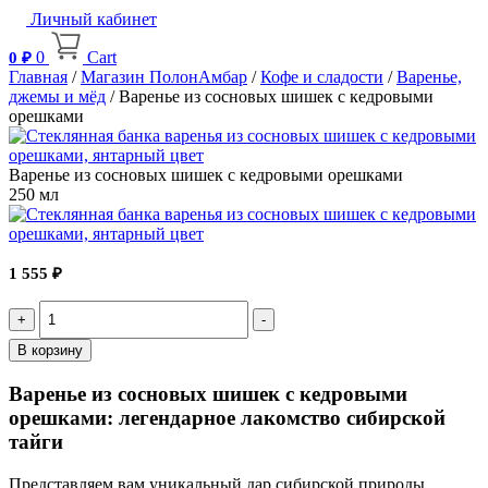
Личный кабинет
0
Cart
0
₽
Главная
/
Магазин ПолонАмбар
/
Кофе и сладости
/
Варенье,
джемы и мёд
/ Варенье из сосновых шишек с кедровыми
орешками
Варенье из сосновых шишек с кедровыми орешками
250 мл
1 555
₽
Quantity
В корзину
Варенье из сосновых шишек с кедровыми
орешками: легендарное лакомство сибирской
тайги
Представляем вам уникальный дар сибирской природы.