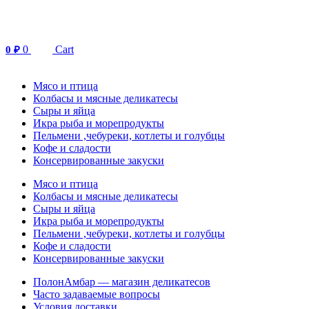
Перейти
к
содержимому
0
Cart
0
₽
Мясо и птица
Колбасы и мясные деликатесы
Сыры и яйца
Икра рыба и морепродукты
Пельмени ,чебуреки, котлеты и голубцы
Кофе и сладости
Консервированные закуски
Мясо и птица
Колбасы и мясные деликатесы
Сыры и яйца
Икра рыба и морепродукты
Пельмени ,чебуреки, котлеты и голубцы
Кофе и сладости
Консервированные закуски
ПолонАмбар — магазин деликатесов
Часто задаваемые вопросы
Условия доставки