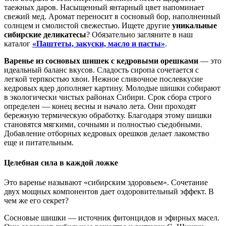
таежных даров. Насыщенный янтарный цвет напоминает
свежий мед. Аромат переносит в сосновый бор, наполненный
солнцем и смолистой свежестью. Ищете другие
уникальные
сибирские деликатесы
? Обязательно загляните в наш
каталог
«Паштеты, закуски, масло и пасты»
.
Варенье из сосновых шишек с кедровыми орешками
— это
идеальный баланс вкусов. Сладость сиропа сочетается с
легкой терпкостью хвои. Нежное сливочное послевкусие
кедровых ядер дополняет картину. Молодые шишки собирают
в экологически чистых районах Сибири. Срок сбора строго
определен — конец весны и начало лета. Они проходят
бережную термическую обработку. Благодаря этому шишки
становятся мягкими, сочными и полностью съедобными.
Добавление отборных кедровых орешков делает лакомство
еще и питательным.
Целебная сила в каждой ложке
Это варенье называют «сибирским здоровьем». Сочетание
двух мощных компонентов дает оздоровительный эффект. В
чем же его секрет?
Сосновые шишки — источник фитонцидов и эфирных масел.