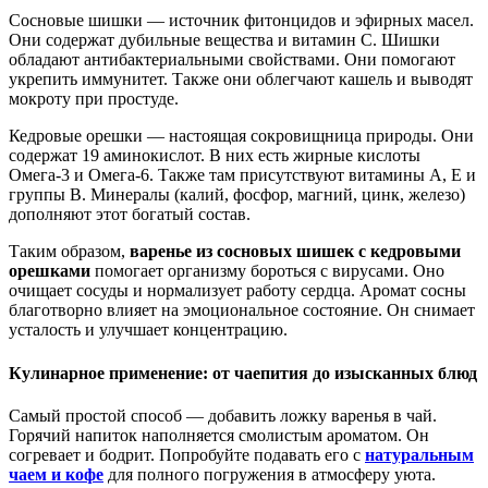
Сосновые шишки — источник фитонцидов и эфирных масел.
Они содержат дубильные вещества и витамин C. Шишки
обладают антибактериальными свойствами. Они помогают
укрепить иммунитет. Также они облегчают кашель и выводят
мокроту при простуде.
Кедровые орешки — настоящая сокровищница природы. Они
содержат 19 аминокислот. В них есть жирные кислоты
Омега-3 и Омега-6. Также там присутствуют витамины A, E и
группы B. Минералы (калий, фосфор, магний, цинк, железо)
дополняют этот богатый состав.
Таким образом,
варенье из сосновых шишек с кедровыми
орешками
помогает организму бороться с вирусами. Оно
очищает сосуды и нормализует работу сердца. Аромат сосны
благотворно влияет на эмоциональное состояние. Он снимает
усталость и улучшает концентрацию.
Кулинарное применение: от чаепития до изысканных блюд
Самый простой способ — добавить ложку варенья в чай.
Горячий напиток наполняется смолистым ароматом. Он
согревает и бодрит. Попробуйте подавать его с
натуральным
чаем и кофе
для полного погружения в атмосферу уюта.