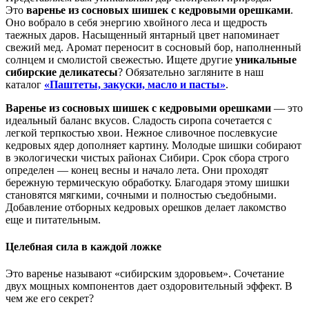
Это
варенье из сосновых шишек с кедровыми орешками
.
Оно вобрало в себя энергию хвойного леса и щедрость
таежных даров. Насыщенный янтарный цвет напоминает
свежий мед. Аромат переносит в сосновый бор, наполненный
солнцем и смолистой свежестью. Ищете другие
уникальные
сибирские деликатесы
? Обязательно загляните в наш
каталог
«Паштеты, закуски, масло и пасты»
.
Варенье из сосновых шишек с кедровыми орешками
— это
идеальный баланс вкусов. Сладость сиропа сочетается с
легкой терпкостью хвои. Нежное сливочное послевкусие
кедровых ядер дополняет картину. Молодые шишки собирают
в экологически чистых районах Сибири. Срок сбора строго
определен — конец весны и начало лета. Они проходят
бережную термическую обработку. Благодаря этому шишки
становятся мягкими, сочными и полностью съедобными.
Добавление отборных кедровых орешков делает лакомство
еще и питательным.
Целебная сила в каждой ложке
Это варенье называют «сибирским здоровьем». Сочетание
двух мощных компонентов дает оздоровительный эффект. В
чем же его секрет?