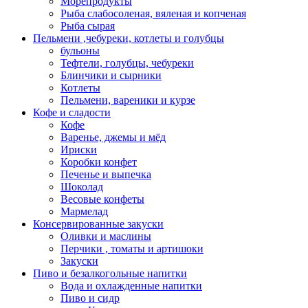
Морепродукты
Рыба слабосоленая, вяленая и копченая
Рыба сырая
Пельмени ,чебуреки, котлеты и голубцы
бульоны
Тефтели, голубцы, чебуреки
Блинчики и сырники
Котлеты
Пельмени, вареники и курзе
Кофе и сладости
Кофе
Варенье, джемы и мёд
Ириски
Коробки конфет
Печенье и выпечка
Шоколад
Весовые конфеты
Мармелад
Консервированные закуски
Оливки и маслины
Перчики , томаты и артишоки
Закуски
Пиво и безалкогольные напитки
Вода и охлажденные напитки
Пиво и сидр