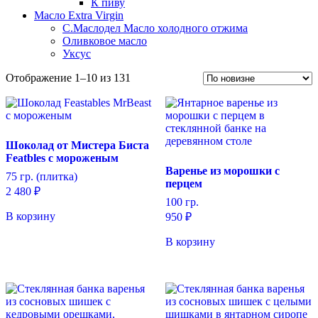
К пиву
Масло Extra Virgin
С.Маслодел Масло холодного отжима
Оливковое масло
Уксус
Сортировка:
Отображение 1–10 из 131
самые
недавние
Шоколад от Мистера Биста
Featbles с мороженым
Варенье из морошки с
75 гр. (плитка)
перцем
2 480
₽
100 гр.
В корзину
950
₽
В корзину