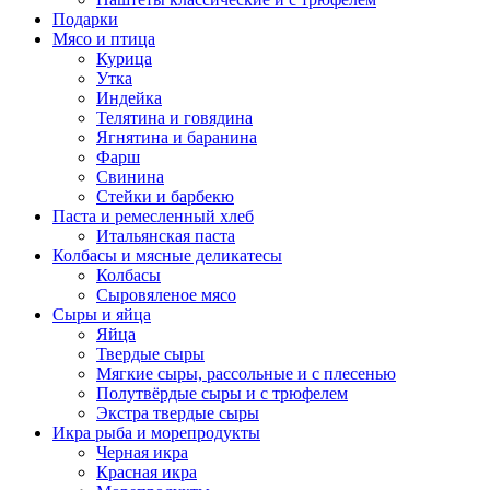
Подарки
Мясо и птица
Курица
Утка
Индейка
Телятина и говядина
Ягнятина и баранина
Фарш
Свинина
Стейки и барбекю
Паста и ремесленный хлеб
Итальянская паста
Колбасы и мясные деликатесы
Колбасы
Сыровяленое мясо
Сыры и яйца
Яйца
Твердые сыры
Мягкие сыры, рассольные и с плесенью
Полутвёрдые сыры и с трюфелем
Экстра твердые сыры
Икра рыба и морепродукты
Черная икра
Красная икра