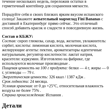
течение нескольких недель, переложив остатки в
герметичный контейнер для сохранения мягкости.
Порадуйте себя и своих близких ярким вкусом испанского
солнца! Закажите
жевательный мармелад Fini Bananas
с
доставкой в Екатеринбург прямо сейчас. Это отличный
способ добавить красок и сладости в повседневную жизнь.
Состав и КБЖУ:
Состав:
сироп глюкозы, сахар, вода, желатин, увлажнитель:
сорбит, кислоты: лимонная кислота, молочная кислота,
желирующие агенты: пектин, ароматизаторы идентичные
натуральным, регулятор кислотности: лактат натрия,
красители: куркумин. Изготовлено на фабрике, где
используются молочные производные .
Пищевая ценность на 100 г продукта:
белки — 4 г, жиры — 0
г, углеводы — 79 г.
Энергетическая ценность:
326 ккал / 1387 кДж .
Срок годности:
24 месяца.
Условия хранения:
от 0 до +25°С, относительная влажность
воздуха не более 75% .
Страна происхождения:
Испания .
Детали