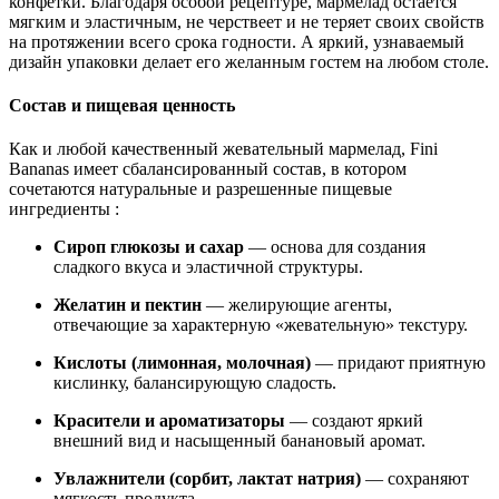
конфетки. Благодаря особой рецептуре, мармелад остается
мягким и эластичным, не черствеет и не теряет своих свойств
на протяжении всего срока годности. А яркий, узнаваемый
дизайн упаковки делает его желанным гостем на любом столе.
Состав и пищевая ценность
Как и любой качественный жевательный мармелад, Fini
Bananas имеет сбалансированный состав, в котором
сочетаются натуральные и разрешенные пищевые
ингредиенты :
Сироп глюкозы и сахар
— основа для создания
сладкого вкуса и эластичной структуры.
Желатин и пектин
— желирующие агенты,
отвечающие за характерную «жевательную» текстуру.
Кислоты (лимонная, молочная)
— придают приятную
кислинку, балансирующую сладость.
Красители и ароматизаторы
— создают яркий
внешний вид и насыщенный банановый аромат.
Увлажнители (сорбит, лактат натрия)
— сохраняют
мягкость продукта .