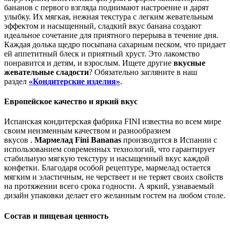
бананов с первого взгляда поднимают настроение и дарят
улыбку. Их мягкая, нежная текстура с легким жевательным
эффектом и насыщенный, сладкий вкус банана создают
идеальное сочетание для приятного перерыва в течение дня.
Каждая долька щедро посыпана сахарным песком, что придает
ей аппетитный блеск и приятный хруст. Это лакомство
понравится и детям, и взрослым. Ищете другие
вкусные
жевательные сладости
? Обязательно загляните в наш
раздел
«Кондитерские изделия»
.
Европейское качество и яркий вкус
Испанская кондитерская фабрика FINI известна во всем мире
своим неизменным качеством и разнообразием
вкусов .
Мармелад Fini Bananas
производится в Испании с
использованием современных технологий, что гарантирует
стабильную мягкую текстуру и насыщенный вкус каждой
конфетки. Благодаря особой рецептуре, мармелад остается
мягким и эластичным, не черствеет и не теряет своих свойств
на протяжении всего срока годности. А яркий, узнаваемый
дизайн упаковки делает его желанным гостем на любом столе.
Состав и пищевая ценность