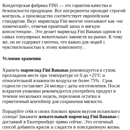
Кондитерская фабрика FINI — это гарантия качества и
безопасности продукции. Все ингредиенты проходят строгий
контроль, а производство соответствует европейским
стандартам. Вкус мармелада Fini многие описывают как «не
химический», отмечая приятный запах и мягкую
консистенцию . Это делает мармелад Fini Bananas одним из
самых популярных жевательных лакомств на рынке. К тому
же, он не содержит глютена, что важно для людей с
чувствительностью к этому компоненту .
Условия хранения
Хранить
мармелад Fini Bananas
рекомендуется в сухом,
прохладном месте при температуре от 0 до +25°C и
относительной влажности воздуха не более 75% . Срок
годности составляет 24 месяца с даты изготовления. После
вскрытия упаковки рекомендуется употребить продукт в
течение нескольких недель, переложив остатки в
герметичный контейнер для сохранения мягкости.
Порадуйте себя и своих близких ярким вкусом испанского
солнца! Закажите
жевательный мармелад Fini Bananas
с
доставкой в Екатеринбург прямо сейчас. Это отличный
способ добавить красок и сладости в повседневную жизнь.