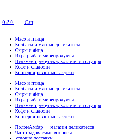
Перейти
к
содержимому
0
₽
0
Cart
Мясо и птица
Колбасы и мясные деликатесы
Сыры и яйца
Икра рыба и морепродукты
Пельмени ,чебуреки, котлеты и голубцы
Кофе и сладости
Консервированные закуски
Мясо и птица
Колбасы и мясные деликатесы
Сыры и яйца
Икра рыба и морепродукты
Пельмени ,чебуреки, котлеты и голубцы
Кофе и сладости
Консервированные закуски
ПолонАмбар — магазин деликатесов
Часто задаваемые вопросы
Условия доставки