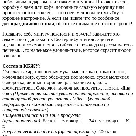
небольшим подарком или знаком внимания. Положите его в
коробку с чаем или кофе, дополните сладкую корзину или
просто угостите коллег — оно неизменно дарит улыбку и
хорошее настроение. А если вы ищете что-то особенное
для
праздничного стола
, обратите внимание на этот вариант!
Подарите себе минуту нежности и хруста! Закажите это
лакомство с доставкой в Екатеринбург и насладитесь
идеальным сочетанием альпийского шоколада и рассыпчатого
печенья. Это маленькое удовольствие, которое скрасит любой
ваш день.
Состав и КБЖУ:
Состав:
сахар, пшеничная мука, масло какао, какао тертое,
молочный жир, сухое обезжиренное молоко, сухая молочная
сыворотка, яичный порошок, разрыхлители, соль,
ароматизаторы. Содержит молочные продукты, глютен, яйца,
сою.
(Примечание: состав указан ориентировочно, основан на
стандартной рецептуре печенья Milka. Для точной
информации необходимо сверяться с этикеткой на
конкретной упаковке.)
Пищевая ценность на 100 г продукта
(ориентировочно):
белки — 6 г, жиры — 24 г, углеводы — 62
г.
Энергетическая ценность (ориентировочно):
500 ккал.