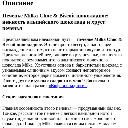
Описание
Печенье Milka Choc & Biscuit шоколадное:
нежность альпийского шоколада и хруст
печенья
Представляем вам идеальный дуэт —
печенье Milka Choc &
Biscuit шоколадное
. Это не просто десерт, а настоящее
наслаждение для тех, кто ценит гармонию вкусов и текстур.
Представьте: нежнейшее, тающее во рту печенье, полностью
покрытое слоем знаменитого альпийского молочного
шоколада Milka. Хрустящая основа и бархатистый шоколад с
узнаваемым сливочным вкусом создают неповторимое
сочетание, которое дарит моменты истинного удовольствия.
Ищете другие
вкусные сладости к чаю
? Обязательно
загляните в наш раздел
«Кофе и сладости»
.
Секрет идеального сочетания
Главная особенность этого печенья — продуманный баланс.
Тонкое, рассыпчатое печенье с легкой ванильной нотой
служит идеальной основой для плотного слоя молочного
шоколада. Шоколад Milka славится своим нежным вкусом