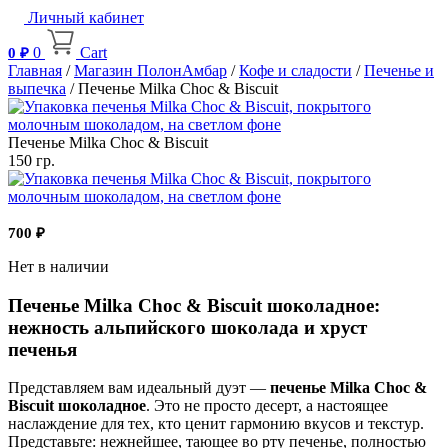
Личный кабинет
0
Cart
0
₽
Главная
/
Магазин ПолонАмбар
/
Кофе и сладости
/
Печенье и
выпечка
/ Печенье Milka Choc & Biscuit
Печенье Milka Choc & Biscuit
150 гр.
700
₽
Нет в наличии
Печенье Milka Choc & Biscuit шоколадное:
нежность альпийского шоколада и хруст
печенья
Представляем вам идеальный дуэт —
печенье Milka Choc &
Biscuit шоколадное
. Это не просто десерт, а настоящее
наслаждение для тех, кто ценит гармонию вкусов и текстур.
Представьте: нежнейшее, тающее во рту печенье, полностью