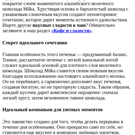
покрытое слоем знаменитого альпийского молочного
шоколада Milka. Хрустящая основа и бархатистый шоколад с
узнаваемым сливочным вкусом создают неповторимое
сочетание, которое дарит моменты истинного удовольствия.
Ищете другие
вкусные сладости к чаю
? Обязательно
загляните в наш раздел
«Кофе и сладости»
.
Секрет идеального сочетания
Главная особенность этого печенья — продуманный баланс.
Тонкое, рассыпчатое печенье с легкой ванильной нотой
служит идеальной основой для плотного слоя молочного
шоколада. Шоколад Milka славится своим нежным вкусом
благодаря использованию настоящего альпийского молока.
Он не перебивает, а гармонично дополняет вкус печенья,
создавая богатую, но не приторную сладость. Таким образом,
каждый кусочек дарит комплексное ощущение: сначала
легкий хруст, затем мгновенное таяние шоколада.
Идеальный компаньон для уютных моментов
Это лакомство создано для того, чтобы делать перерывы в
течение дня особенными. Оно прекрасно само по себе, но
становится еще вкуснее в компании любимых напитков.