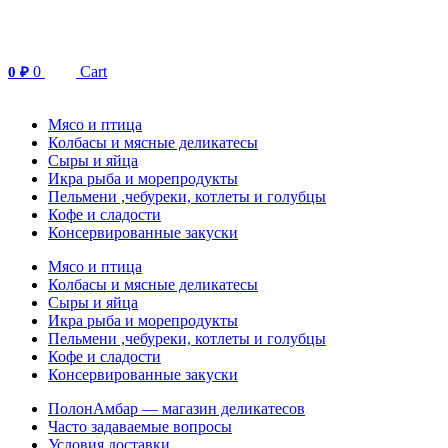
Перейти
к
содержимому
0
Cart
0
₽
Мясо и птица
Колбасы и мясные деликатесы
Сыры и яйца
Икра рыба и морепродукты
Пельмени ,чебуреки, котлеты и голубцы
Кофе и сладости
Консервированные закуски
Мясо и птица
Колбасы и мясные деликатесы
Сыры и яйца
Икра рыба и морепродукты
Пельмени ,чебуреки, котлеты и голубцы
Кофе и сладости
Консервированные закуски
ПолонАмбар — магазин деликатесов
Часто задаваемые вопросы
Условия доставки