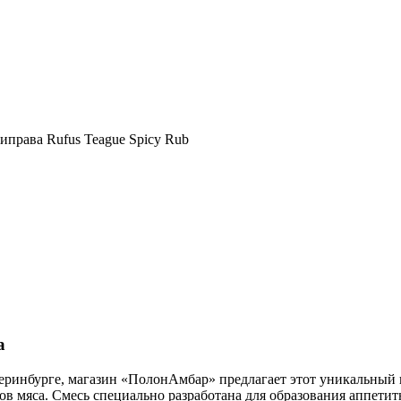
иправа Rufus Teague Spicy Rub
а
еринбурге, магазин «ПолонАмбар» предлагает этот уникальный пр
в мяса. Смесь специально разработана для образования аппетит