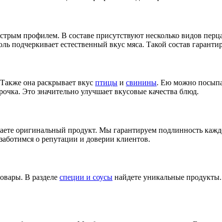
стрым профилем. В составе присутствуют несколько видов перц
ь подчеркивает естественный вкус мяса. Такой состав гарантир
 Также она раскрывает вкус
птицы
и
свинины
. Ею можно посыпа
рочка. Это значительно улучшает вкусовые качества блюд.
чаете оригинальный продукт. Мы гарантируем подлинность каждо
аботимся о репутации и доверии клиентов.
овары. В разделе
специи и соусы
найдете уникальные продукты.