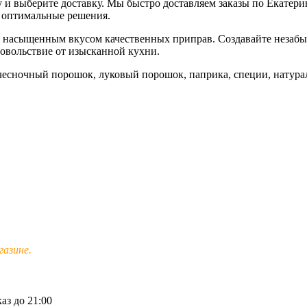
ину и выберите доставку. Мы быстро доставляем заказы по Екатер
т оптимальные решения.
ь насыщенным вкусом качественных приправ. Создавайте незабы
довольствие от изысканной кухни.
 чесночный порошок, луковый порошок, паприка, специи, натура
азине.
аз до 21:00