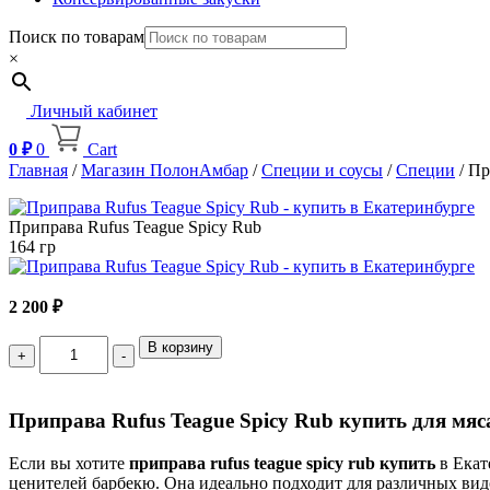
Поиск по товарам
×
Личный кабинет
0
₽
0
Cart
Главная
/
Магазин ПолонАмбар
/
Специи и соусы
/
Специи
/ Пр
Приправа Rufus Teague Spicy Rub
164 гр
2 200
₽
Quantity
В корзину
Приправа Rufus Teague Spicy Rub купить для мяс
Если вы хотите
приправа rufus teague spicy rub купить
в Екат
ценителей барбекю. Она идеально подходит для различных видо