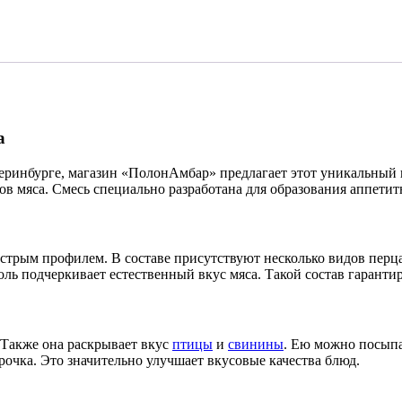
а
еринбурге, магазин «ПолонАмбар» предлагает этот уникальный пр
в мяса. Смесь специально разработана для образования аппетит
стрым профилем. В составе присутствуют несколько видов перц
ь подчеркивает естественный вкус мяса. Такой состав гарантир
 Также она раскрывает вкус
птицы
и
свинины
. Ею можно посыпа
рочка. Это значительно улучшает вкусовые качества блюд.