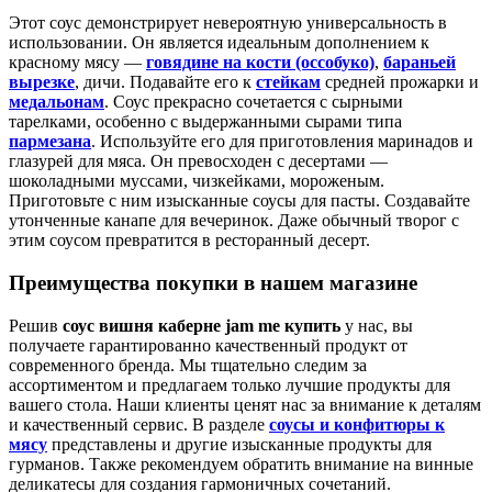
Этот соус демонстрирует невероятную универсальность в
использовании. Он является идеальным дополнением к
красному мясу —
говядине на кости (оссобуко)
,
бараньей
вырезке
, дичи. Подавайте его к
стейкам
средней прожарки и
медальонам
. Соус прекрасно сочетается с сырными
тарелками, особенно с выдержанными сырами типа
пармезана
. Используйте его для приготовления маринадов и
глазурей для мяса. Он превосходен с десертами —
шоколадными муссами, чизкейками, мороженым.
Приготовьте с ним изысканные соусы для пасты. Создавайте
утонченные канапе для вечеринок. Даже обычный творог с
этим соусом превратится в ресторанный десерт.
Преимущества покупки в нашем магазине
Решив
соус вишня каберне jam me купить
у нас, вы
получаете гарантированно качественный продукт от
современного бренда. Мы тщательно следим за
ассортиментом и предлагаем только лучшие продукты для
вашего стола. Наши клиенты ценят нас за внимание к деталям
и качественный сервис. В разделе
соусы и конфитюры к
мясу
представлены и другие изысканные продукты для
гурманов. Также рекомендуем обратить внимание на винные
деликатесы для создания гармоничных сочетаний.