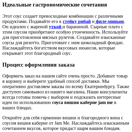
Идеальные гастрономические сочетания
Этот соус создает превосходные комбинации с различными
продуктами. Подавайте его к
стейку рибай
и
филе-миньон
.
Он идеален с жареной
уткой
и бараниной. Сырные плато с
этим соусом приобретают особую утонченность. Используйте
для приготовления мясных рулетов. Создавайте изысканные
соусы для ризотто. Приготовьте с ним шоколадный фондан.
Наслаждайтесь богатством вкусовых нюансов, которые
открывает этот благородный соус.
Процесс оформления заказа
Оформить заказ на нашем сайте очень просто. Добавьте товар
в корзину и выберите удобный способ доставки. Мы
оперативно доставляем заказы по всему Екатеринбургу. Также
доступен самовывоз из нашего магазина. Наши консультанты
всегда готовы помочь с выбором и подсказать интересные
идеи по использованию
соуса вишня каберне jam me
в
ваших блюдах.
Откройте для себя гармонию вишни и благородного вина с
соусом вишня каберне от Jam Me. Наслаждайтесь изысканным
сочетанием вкусов, которое придаст шарм вашим блюдам.