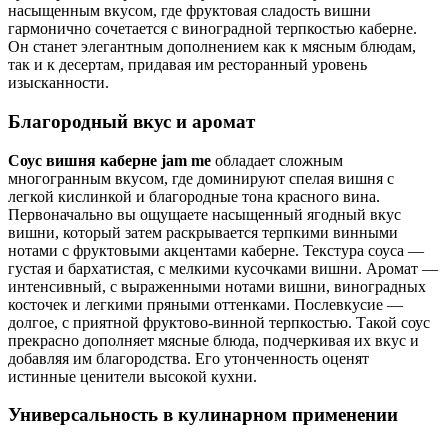
насыщенным вкусом, где фруктовая сладость вишни
гармонично сочетается с виноградной терпкостью каберне.
Он станет элегантным дополнением как к мясным блюдам,
так и к десертам, придавая им ресторанный уровень
изысканности.
Благородный вкус и аромат
Соус вишня каберне jam me
обладает сложным
многогранным вкусом, где доминируют спелая вишня с
легкой кислинкой и благородные тона красного вина.
Первоначально вы ощущаете насыщенный ягодный вкус
вишни, который затем раскрывается терпкими винными
нотами с фруктовыми акцентами каберне. Текстура соуса —
густая и бархатистая, с мелкими кусочками вишни. Аромат —
интенсивный, с выраженными нотами вишни, виноградных
косточек и легкими пряными оттенками. Послевкусие —
долгое, с приятной фруктово-винной терпкостью. Такой соус
прекрасно дополняет мясные блюда, подчеркивая их вкус и
добавляя им благородства. Его утонченность оценят
истинные ценители высокой кухни.
Универсальность в кулинарном применении