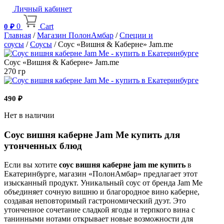
Личный кабинет
0
Cart
0
₽
Главная
/
Магазин ПолонАмбар
/
Специи и
соусы
/
Соусы
/ Соус «Вишня & Каберне» Jam.me
Соус «Вишня & Каберне» Jam.me
270 гр
490
₽
Нет в наличии
Соус вишня каберне Jam Me купить для
утонченных блюд
Если вы хотите
соус вишня каберне jam me купить
в
Екатеринбурге, магазин «ПолонАмбар» предлагает этот
изысканный продукт. Уникальный соус от бренда Jam Me
объединяет сочную вишню и благородное вино каберне,
создавая неповторимый гастрономический дуэт. Это
утонченное сочетание сладкой ягоды и терпкого вина с
танинными нотами открывает новые возможности для