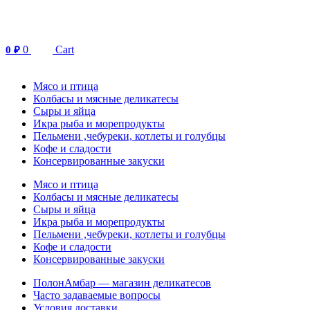
Перейти
к
содержимому
0
Cart
0
₽
Мясо и птица
Колбасы и мясные деликатесы
Сыры и яйца
Икра рыба и морепродукты
Пельмени ,чебуреки, котлеты и голубцы
Кофе и сладости
Консервированные закуски
Мясо и птица
Колбасы и мясные деликатесы
Сыры и яйца
Икра рыба и морепродукты
Пельмени ,чебуреки, котлеты и голубцы
Кофе и сладости
Консервированные закуски
ПолонАмбар — магазин деликатесов
Часто задаваемые вопросы
Условия доставки