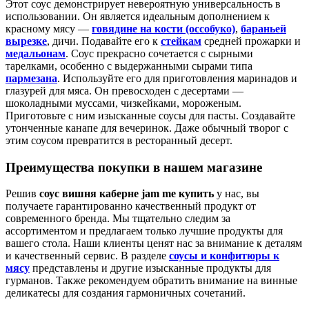
Этот соус демонстрирует невероятную универсальность в
использовании. Он является идеальным дополнением к
красному мясу —
говядине на кости (оссобуко)
,
бараньей
вырезке
, дичи. Подавайте его к
стейкам
средней прожарки и
медальонам
. Соус прекрасно сочетается с сырными
тарелками, особенно с выдержанными сырами типа
пармезана
. Используйте его для приготовления маринадов и
глазурей для мяса. Он превосходен с десертами —
шоколадными муссами, чизкейками, мороженым.
Приготовьте с ним изысканные соусы для пасты. Создавайте
утонченные канапе для вечеринок. Даже обычный творог с
этим соусом превратится в ресторанный десерт.
Преимущества покупки в нашем магазине
Решив
соус вишня каберне jam me купить
у нас, вы
получаете гарантированно качественный продукт от
современного бренда. Мы тщательно следим за
ассортиментом и предлагаем только лучшие продукты для
вашего стола. Наши клиенты ценят нас за внимание к деталям
и качественный сервис. В разделе
соусы и конфитюры к
мясу
представлены и другие изысканные продукты для
гурманов. Также рекомендуем обратить внимание на винные
деликатесы для создания гармоничных сочетаний.