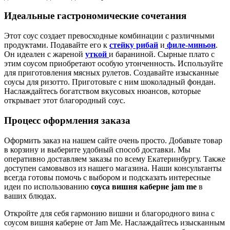
Идеальные гастрономические сочетания
Этот соус создает превосходные комбинации с различными
продуктами. Подавайте его к
стейку рибай
и
филе-миньон
.
Он идеален с жареной
уткой
и бараниной. Сырные плато с
этим соусом приобретают особую утонченность. Используйте
для приготовления мясных рулетов. Создавайте изысканные
соусы для ризотто. Приготовьте с ним шоколадный фондан.
Наслаждайтесь богатством вкусовых нюансов, которые
открывает этот благородный соус.
Процесс оформления заказа
Оформить заказ на нашем сайте очень просто. Добавьте товар
в корзину и выберите удобный способ доставки. Мы
оперативно доставляем заказы по всему Екатеринбургу. Также
доступен самовывоз из нашего магазина. Наши консультанты
всегда готовы помочь с выбором и подсказать интересные
идеи по использованию
соуса вишня каберне jam me
в
ваших блюдах.
Откройте для себя гармонию вишни и благородного вина с
соусом вишня каберне от Jam Me. Наслаждайтесь изысканным