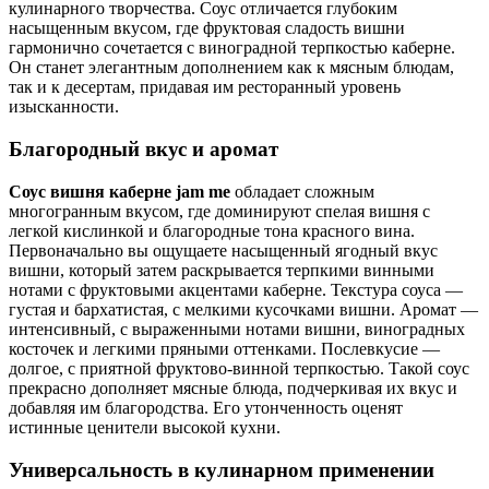
кулинарного творчества. Соус отличается глубоким
насыщенным вкусом, где фруктовая сладость вишни
гармонично сочетается с виноградной терпкостью каберне.
Он станет элегантным дополнением как к мясным блюдам,
так и к десертам, придавая им ресторанный уровень
изысканности.
Благородный вкус и аромат
Соус вишня каберне jam me
обладает сложным
многогранным вкусом, где доминируют спелая вишня с
легкой кислинкой и благородные тона красного вина.
Первоначально вы ощущаете насыщенный ягодный вкус
вишни, который затем раскрывается терпкими винными
нотами с фруктовыми акцентами каберне. Текстура соуса —
густая и бархатистая, с мелкими кусочками вишни. Аромат —
интенсивный, с выраженными нотами вишни, виноградных
косточек и легкими пряными оттенками. Послевкусие —
долгое, с приятной фруктово-винной терпкостью. Такой соус
прекрасно дополняет мясные блюда, подчеркивая их вкус и
добавляя им благородства. Его утонченность оценят
истинные ценители высокой кухни.
Универсальность в кулинарном применении