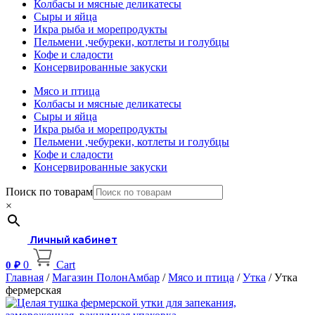
Колбасы и мясные деликатесы
Сыры и яйца
Икра рыба и морепродукты
Пельмени ,чебуреки, котлеты и голубцы
Кофе и сладости
Консервированные закуски
Мясо и птица
Колбасы и мясные деликатесы
Сыры и яйца
Икра рыба и морепродукты
Пельмени ,чебуреки, котлеты и голубцы
Кофе и сладости
Консервированные закуски
Поиск по товарам
×
Личный кабинет
0
Cart
0
₽
Главная
/
Магазин ПолонАмбар
/
Мясо и птица
/
Утка
/ Утка
фермерская