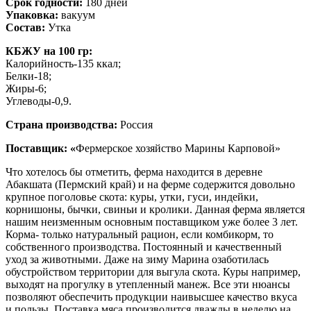
Срок годности:
180 дней
Упаковка:
вакуум
Состав:
Утка
КБЖУ на 100 гр:
Калорийность-135 ккал;
Белки-18;
Жиры-6;
Углеводы-0,9.
Страна производства:
Россия
Поставщик: «
Фермерское хозяйство Марины Карповой»
Что хотелось бы отметить, ферма находится в деревне
Абакшата (Пермский край) и на ферме содержится довольно
крупное поголовье скота: куры, утки, гуси, индейки,
корнишоны, бычки, свиньи и кролики. Данная ферма является
нашим неизменным основным поставщиком уже более 3 лет.
Корма- только натуральный рацион, если комбикорм, то
собственного производства. Постоянный и качественный
уход за животными. Даже на зиму Марина озаботилась
обустройством территории для выгула скота. Куры например,
выходят на прогулку в утепленный манеж. Все эти нюансы
позволяют обеспечить продукции наивысшее качество вкуса
и пользы. Поставка мяса производится дважды в неделю на