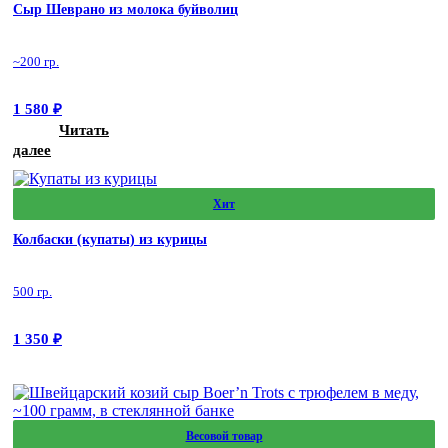
Сыр Шеврано из молока буйволиц
~200 гр.
1 580
₽
Читать
далее
Хит
Колбаски (купаты) из курицы
500 гр.
1 350
₽
Весовой товар