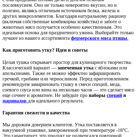
послевкусием. Оно не только невероятно вкусно, но и
полезно, являясь отличным источником белка, железа и
других микроэлементов. Благодаря натуральному рациону
(включая собственные комбикорма хозяйства) и заботе о
животных мясо получается особенно качественным. Это
идеальная основа для праздничного ужина. Выбирайте только
лучшее из нашего ассортимента
фермерского мяса птицы
.
Как приготовить утку? Идеи и советы
Целая тушка открывает простор для кулинарного творчества.
Классический вариант —
запеченная утка
с яблоками или
апельсинами. Также ее можно эффектно зафаршировать
гречкой, грибами или черносливом. Перед приготовлением
рекомендуем замариновать тушку в смеси специй, меда,
соевого соуса или вина на несколько часов — это сделает мясо
еще сочнее и ароматнее. Не забудьте про
наборы
специй
и
маринадов
для идеального результата.
Гарантия свежести и качества
Мы дорожим доверием клиентов. Утка поставляется в
вакуумной упаковке, замороженной при температуре -18°C.
Это гарантирует, что продукт не подвергался повторной