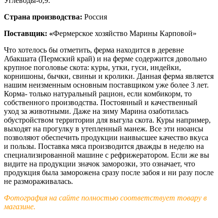
Углеводы-0,9.
Страна производства:
Россия
Поставщик: «
Фермерское хозяйство Марины Карповой»
Что хотелось бы отметить, ферма находится в деревне
Абакшата (Пермский край) и на ферме содержится довольно
крупное поголовье скота: куры, утки, гуси, индейки,
корнишоны, бычки, свиньи и кролики. Данная ферма является
нашим неизменным основным поставщиком уже более 3 лет.
Корма- только натуральный рацион, если комбикорм, то
собственного производства. Постоянный и качественный
уход за животными. Даже на зиму Марина озаботилась
обустройством территории для выгула скота. Куры например,
выходят на прогулку в утепленный манеж. Все эти нюансы
позволяют обеспечить продукции наивысшее качество вкуса
и пользы. Поставка мяса производится дважды в неделю на
специализированной машине с рефрижератором. Если же вы
видите на продукции значок заморозки, это означает, что
продукция была заморожена сразу после забоя и ни разу после
не размораживалась.
Фотография на сайте полностью соответствует товару в
магазине.