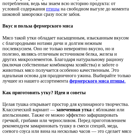
потребления, ведь мы знаем всю историю продукта: от
условий содержания
птицы
на свободном выгуле до момента
шоковой заморозки сразу после забоя.
Вкус и польза фермерского мяса
Мясо такой утки обладает насыщенным, изысканным вкусом
с благородными нотами дичи и долгим нежным
послевкусием. Оно не только невероятно вкусно, но и
полезно, являясь отличным источником белка, железа и
других микроэлементов. Благодаря натуральному рациону
(включая собственные комбикорма хозяйства) и заботе о
животных мясо получается особенно качественным. Это
идеальная основа для праздничного ужина. Выбирайте только
лучшее из нашего ассортимента
фермерского мяса птицы
.
Как приготовить утку? Идеи и советы
Целая тушка открывает простор для кулинарного творчества.
Классический вариант —
запеченная утка
с яблоками или
апельсинами. Также ее можно эффектно зафаршировать
гречкой, грибами или черносливом. Перед приготовлением
рекомендуем замариновать тушку в смеси специй, меда,
соевого соуса или вина на несколько часов — это сделает мясо