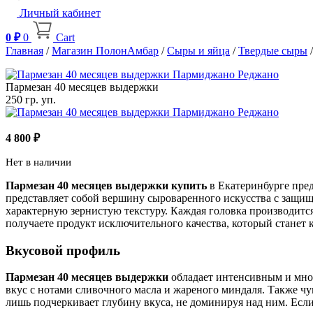
Личный кабинет
0
₽
0
Cart
Главная
/
Магазин ПолонАмбар
/
Сыры и яйца
/
Твердые сыры
/
Пармезан 40 месяцев выдержки
250 гр. уп.
4 800
₽
Нет в наличии
Пармезан 40 месяцев выдержки купить
в Екатеринбурге пре
представляет собой вершину сыроваренного искусства с защи
характерную зернистую текстуру. Каждая головка производитс
получаете продукт исключительного качества, который станет
Вкусовой профиль
Пармезан 40 месяцев выдержки
обладает интенсивным и мног
вкус с нотами сливочного масла и жареного миндаля. Также 
лишь подчеркивает глубину вкуса, не доминируя над ним. Есл