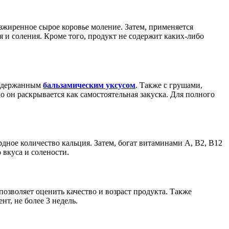
зжиренное сырое коровье моление. Затем, применяется
 и соления. Кроме того, продукт не содержит каких-либо
выдержанным
бальзамическим уксусом
. Также с грушами,
 он раскрывается как самостоятельная закуска. Для полного
ное количество кальция. Затем, богат витаминами A, B2, B12
 вкуса и солености.
озволяет оценить качество и возраст продукта. Также
т, не более 3 недель.