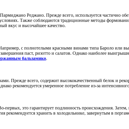
Пармиджано Реджано. Прежде всего, используется частично обе
 условиях. Также соблюдаются традиционные методы формования
ный вкус и высочайшее качество.
. Например, с полнотелыми красными винами типа Бароло или 
завершения паст, ризотто и салатов. Однако наиболее выигрышно
ржанным бальзамико
.
и. Прежде всего, содержит высококачественный белок и рекорд
днако рекомендуется умеренное потребление из-за интенсивного
-первых, это гарантирует подлинность происхождения. Затем, п
я рекомендуется хранить в холодильнике, завернутым в пергамен