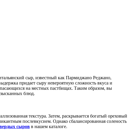
итальянский сыр, известный как Пармиджано Реджано,
ыдержка придает сыру невероятную сложность вкуса и
ыпасающихся на местных пастбищах. Таким образом, вы
изысканных блюд.
ллизованная текстура. Затем, раскрывается богатый ореховый
 пикантным послевкусием. Однако сбалансированная соленость
вердых сыров
в нашем каталоге.