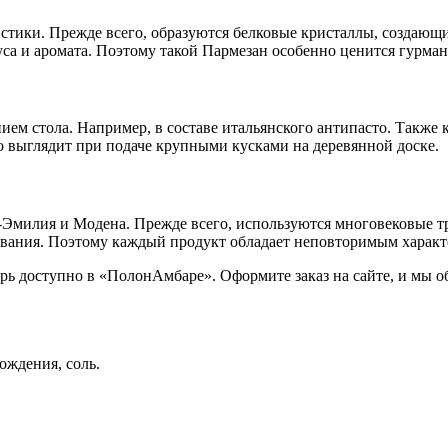
тики. Прежде всего, образуются белковые кристаллы, создающи
уса и аромата. Поэтому такой Пармезан особенно ценится гурма
м стола. Например, в составе итальянского антипасто. Также к
о выглядит при подаче крупными кусками на деревянной доске.
Эмилия и Модена. Прежде всего, используются многовековые т
вания. Поэтому каждый продукт обладает неповторимым характ
рь доступно в «ПолонАмбаре». Оформите заказ на сайте, и мы о
ождения, соль.