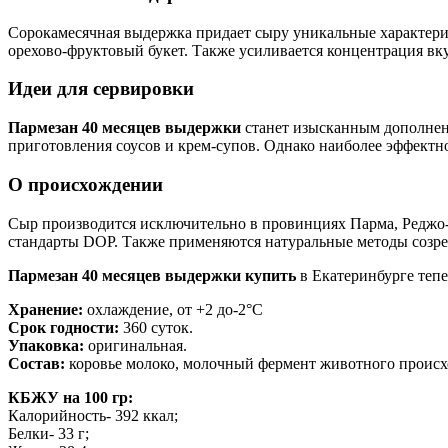
Сорокамесячная выдержка придает сыру уникальные характерис
орехово-фруктовый букет. Также усиливается концентрация вк
Идеи для сервировки
Пармезан 40 месяцев выдержки
станет изысканным дополнение
приготовления соусов и крем-супов. Однако наиболее эффектн
О происхождении
Сыр производится исключительно в провинциях Парма, Реджо-
стандарты DOP. Также применяются натуральные методы созре
Пармезан 40 месяцев выдержки купить
в Екатеринбурге тепе
Хранение:
охлаждение, от +2 до-2°C
Срок годности:
360 суток.
Упаковка:
оригинальная.
Состав:
коровье молоко, молочный фермент животного происх
КБЖУ на 100 гр:
Калорийность- 392 ккал;
Белки- 33 г;