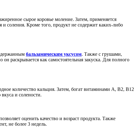
зжиренное сырое коровье моление. Затем, применяется
 и соления. Кроме того, продукт не содержит каких-либо
выдержанным
бальзамическим уксусом
. Также с грушами,
 он раскрывается как самостоятельная закуска. Для полного
ное количество кальция. Затем, богат витаминами A, B2, B12
 вкуса и солености.
озволяет оценить качество и возраст продукта. Также
т, не более 3 недель.