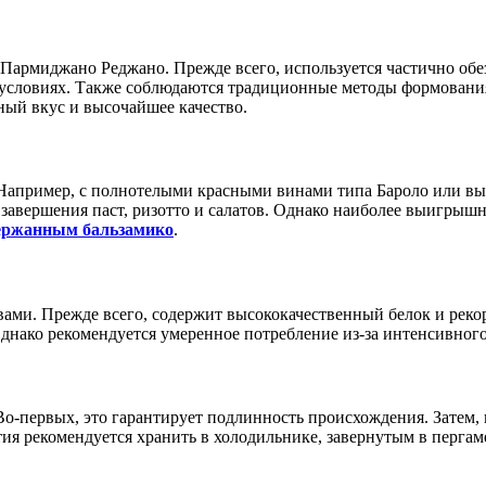
Пармиджано Реджано. Прежде всего, используется частично обе
 условиях. Также соблюдаются традиционные методы формования
ный вкус и высочайшее качество.
. Например, с полнотелыми красными винами типа Бароло или 
завершения паст, ризотто и салатов. Однако наиболее выигрышно
ржанным бальзамико
.
и. Прежде всего, содержит высококачественный белок и рекорд
днако рекомендуется умеренное потребление из-за интенсивного
-первых, это гарантирует подлинность происхождения. Затем, п
я рекомендуется хранить в холодильнике, завернутым в пергамен