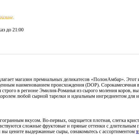
азине.
аз до 21:00
длагает магазин премиальных деликатесов «ПолонАмбар». Этот 
щенным наименованием происхождения (DOP). Сорокамесячная в
я строго в регионе Эмилия-Романья из сырого моления коров, в
 королем любой сырной тарелки и идеальным ингредиентом для 
огранным вкусом. Во-первых, ощущается плотная, слегка криста
чувствуются сложные фруктовые и пряные оттенки с длительным
и вы цените выдержанные сыры, ознакомьтесь с ассортиментом
т