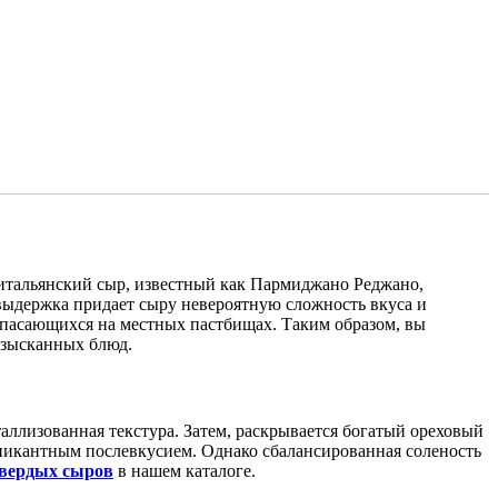
итальянский сыр, известный как Пармиджано Реджано,
ыдержка придает сыру невероятную сложность вкуса и
ыпасающихся на местных пастбищах. Таким образом, вы
изысканных блюд.
ллизованная текстура. Затем, раскрывается богатый ореховый
 пикантным послевкусием. Однако сбалансированная соленость
вердых сыров
в нашем каталоге.