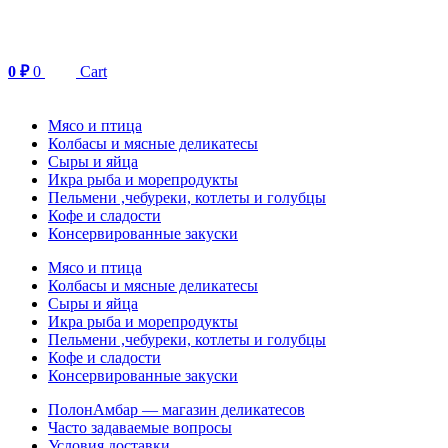
Перейти
к
содержимому
0
₽
0
Cart
Мясо и птица
Колбасы и мясные деликатесы
Сыры и яйца
Икра рыба и морепродукты
Пельмени ,чебуреки, котлеты и голубцы
Кофе и сладости
Консервированные закуски
Мясо и птица
Колбасы и мясные деликатесы
Сыры и яйца
Икра рыба и морепродукты
Пельмени ,чебуреки, котлеты и голубцы
Кофе и сладости
Консервированные закуски
ПолонАмбар — магазин деликатесов
Часто задаваемые вопросы
Условия доставки