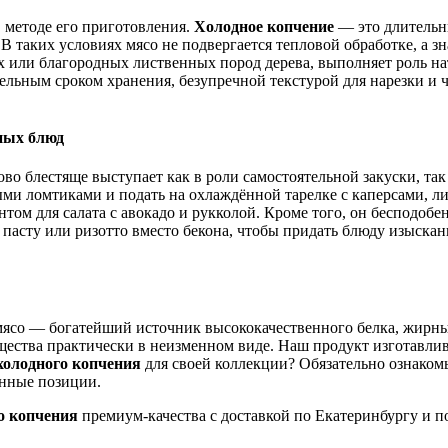
в методе его приготовления.
Холодное копчение
— это длительны
 таких условиях мясо не подвергается тепловой обработке, а зн
или благородных лиственных пород дерева, выполняет роль нат
ельным сроком хранения, безупречной текстурой для нарезки и 
жных блюд
во блестяще выступает как в роли самостоятельной закуски, та
ыми ломтиками и подать на охлаждённой тарелке с каперсами, 
том для салата с авокадо и рукколой. Кроме того, он бесподобе
в пасту или ризотто вместо бекона, чтобы придать блюду изыска
мясо — богатейший источник высококачественного белка, жирных
щества практически в неизменном виде. Наш продукт изготавлива
холодного копчения
для своей коллекции? Обязательно ознакомь
анные позиции.
о копчения
премиум-качества с доставкой по Екатеринбургу и п