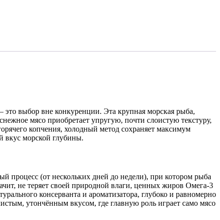
 это выбор вне конкуренции. Эта крупная морская рыба,
снежное мясо приобретает упругую, почти слоистую текстуру,
горячего копчения, холодный метод сохраняет максимум
й вкус морской глубины.
й процесс (от нескольких дней до недели), при котором рыба
ачит, не теряет своей природной влаги, ценных жиров Омега-3
урального консерванта и ароматизатора, глубоко и равномерно
чистым, утончённым вкусом, где главную роль играет само мясо