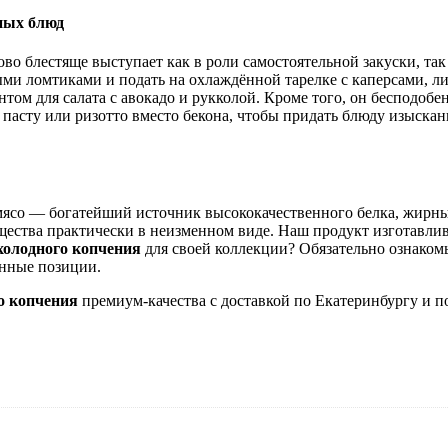
жных блюд
во блестяще выступает как в роли самостоятельной закуски, та
ыми ломтиками и подать на охлаждённой тарелке с каперсами, 
том для салата с авокадо и рукколой. Кроме того, он бесподобе
в пасту или ризотто вместо бекона, чтобы придать блюду изыска
мясо — богатейший источник высококачественного белка, жирных
щества практически в неизменном виде. Наш продукт изготавлива
холодного копчения
для своей коллекции? Обязательно ознакомь
анные позиции.
о копчения
премиум-качества с доставкой по Екатеринбургу и п