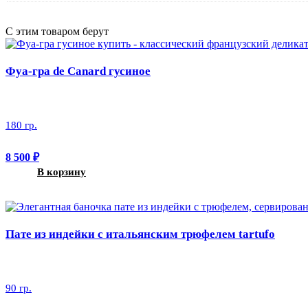
С этим товаром берут
Фуа-гра de Canard гусиное
180 гр.
8 500
₽
В корзину
Пате из индейки с итальянским трюфелем tartufo
90 гр.