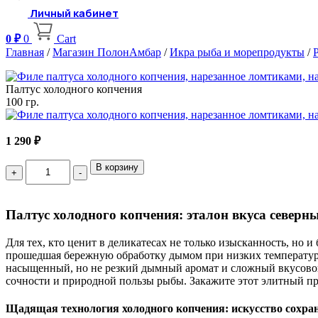
Личный кабинет
0
₽
0
Cart
Главная
/
Магазин ПолонАмбар
/
Икра рыба и морепродукты
/
Палтус холодного копчения
100 гр.
1 290
₽
Quantity
В корзину
Палтус холодного копчения: эталон вкуса северн
Для тех, кто ценит в деликатесах не только изысканность, но 
прошедшая бережную обработку дымом при низких температурах
насыщенный, но не резкий дымный аромат и сложный вкусовой 
сочности и природной пользы рыбы. Закажите этот элитный про
Щадящая технология холодного копчения: искусство сохра