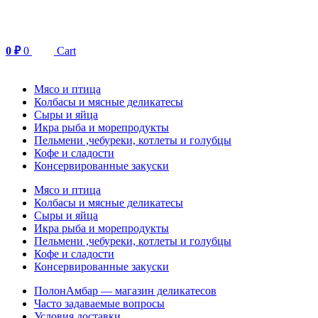
Перейти
к
содержимому
0
₽
0
Cart
Мясо и птица
Колбасы и мясные деликатесы
Сыры и яйца
Икра рыба и морепродукты
Пельмени ,чебуреки, котлеты и голубцы
Кофе и сладости
Консервированные закуски
Мясо и птица
Колбасы и мясные деликатесы
Сыры и яйца
Икра рыба и морепродукты
Пельмени ,чебуреки, котлеты и голубцы
Кофе и сладости
Консервированные закуски
ПолонАмбар — магазин деликатесов
Часто задаваемые вопросы
Условия доставки