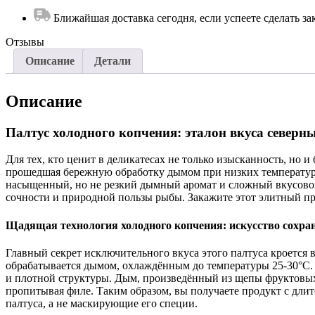
Ближайшая доставка сегодня, если успеете сделать зак
Отзывы
Описание
Детали
Описание
Палтус холодного копчения: эталон вкуса северн
Для тех, кто ценит в деликатесах не только изысканность, но 
прошедшая бережную обработку дымом при низких температурах
насыщенный, но не резкий дымный аромат и сложный вкусовой 
сочности и природной пользы рыбы. Закажите этот элитный про
Щадящая технология холодного копчения: искусство сохра
Главный секрет исключительного вкуса этого палтуса кроется 
обрабатывается дымом, охлаждённым до температуры 25-30°C. В
и плотной структуры. Дым, произведённый из щепы фруктовых 
пропитывая филе. Таким образом, вы получаете продукт с длит
палтуса, а не маскирующие его специи.