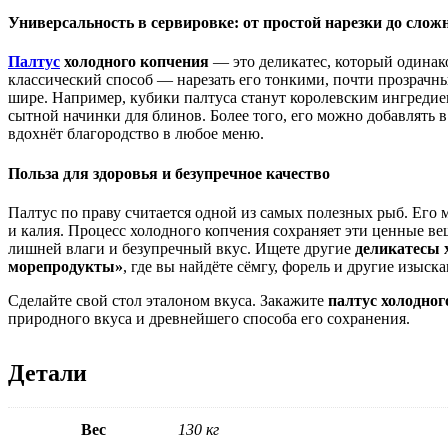
Универсальность в сервировке: от простой нарезки до сло
Палтус
холодного копчения
— это деликатес, который одинако
классический способ — нарезать его тонкими, почти прозрачн
шире. Например, кубики палтуса станут королевским ингредиен
сытной начинки для блинов. Более того, его можно добавлять 
вдохнёт благородство в любое меню.
Польза для здоровья и безупречное качество
Палтус по праву считается одной из самых полезных рыб. Его 
и калия. Процесс холодного копчения сохраняет эти ценные ве
лишней влаги и безупречный вкус. Ищете другие
деликатесы 
морепродукты»
, где вы найдёте сёмгу, форель и другие изыск
Сделайте свой стол эталоном вкуса. Закажите
палтус холодног
природного вкуса и древнейшего способа его сохранения.
Детали
Вес
130 кг