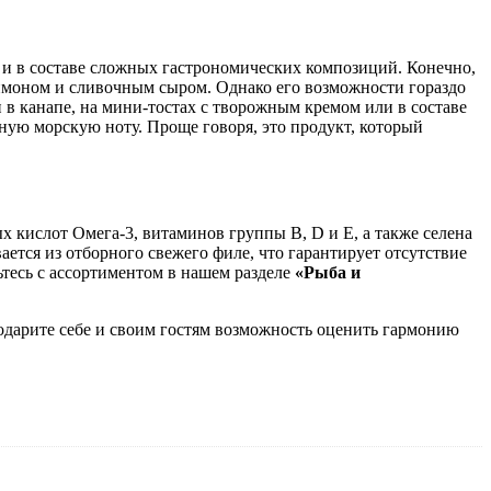
к и в составе сложных гастрономических композиций. Конечно,
лимоном и сливочным сыром. Однако его возможности гораздо
н в канапе, на мини-тостах с творожным кремом или в составе
нную морскую ноту. Проще говоря, это продукт, который
 кислот Омега-3, витаминов группы B, D и E, а также селена
ется из отборного свежего филе, что гарантирует отсутствие
тесь с ассортиментом в нашем разделе
«Рыба и
одарите себе и своим гостям возможность оценить гармонию