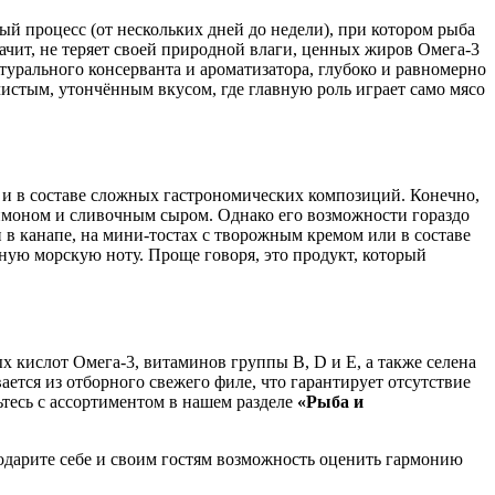
й процесс (от нескольких дней до недели), при котором рыба
ачит, не теряет своей природной влаги, ценных жиров Омега-3
урального консерванта и ароматизатора, глубоко и равномерно
чистым, утончённым вкусом, где главную роль играет само мясо
к и в составе сложных гастрономических композиций. Конечно,
лимоном и сливочным сыром. Однако его возможности гораздо
н в канапе, на мини-тостах с творожным кремом или в составе
нную морскую ноту. Проще говоря, это продукт, который
 кислот Омега-3, витаминов группы B, D и E, а также селена
ется из отборного свежего филе, что гарантирует отсутствие
тесь с ассортиментом в нашем разделе
«Рыба и
одарите себе и своим гостям возможность оценить гармонию