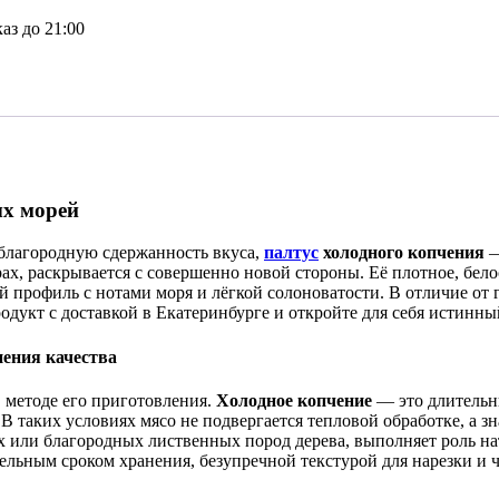
аз до 21:00
ых морей
и благородную сдержанность вкуса,
палтус
холодного копчения
—
, раскрывается с совершенно новой стороны. Её плотное, бело
профиль с нотами моря и лёгкой солоноватости. В отличие от 
дукт с доставкой в Екатеринбурге и откройте для себя истинны
нения качества
в методе его приготовления.
Холодное копчение
— это длительны
 таких условиях мясо не подвергается тепловой обработке, а зн
или благородных лиственных пород дерева, выполняет роль нат
ельным сроком хранения, безупречной текстурой для нарезки и 