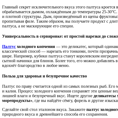
Главный секрет исключительного вкуса этого палтуса кроется 
обрабатывается дымом, охлаждённым до температуры 25-30°C. В
и плотной структуры. Дым, произведённый из щепы фруктовых 
пропитывая филе. Таким образом, вы получаете продукт с длит
палтуса, а не маскирующие его специи.
Универсальность в сервировке: от простой нарезки до сло
Палтус
холодного копчения
— это деликатес, который одинако
классический способ — нарезать его тонкими, почти прозрачн
шире. Например, кубики палтуса станут королевским ингредиен
сытной начинки для блинов. Более того, его можно добавлять 
вдохнёт благородство в любое меню.
Польза для здоровья и безупречное качество
Палтус по праву считается одной из самых полезных рыб. Его 
и калия. Процесс холодного копчения сохраняет эти ценные ве
лишней влаги и безупречный вкус. Ищете другие
деликатесы 
морепродукты»
, где вы найдёте сёмгу, форель и другие изыск
Сделайте свой стол эталоном вкуса. Закажите
палтус холодног
природного вкуса и древнейшего способа его сохранения.