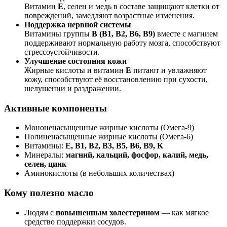
Витамин
E
, селен и медь в составе защищают клетки от
повреждений, замедляют возрастные изменения.
Поддержка нервной системы
Витамины группы
B (B1, B2, B6, B9)
вместе с магнием
поддерживают нормальную работу мозга, способствуют
стрессоустойчивости.
Улучшение состояния кожи
Жирные кислоты и витамин
E
питают и увлажняют
кожу, способствуют её восстановлению при сухости,
шелушении и раздражении.
Активные компоненты
Мононенасыщенные жирные кислоты (Омега-9)
Полиненасыщенные жирные кислоты (Омега-6)
Витамины:
E, B1, B2, B3, B5, B6, B9, K
Минералы:
магний, кальций, фосфор, калий, медь,
селен, цинк
Аминокислоты (в небольших количествах)
Кому полезно масло
Людям с
повышенным холестерином
— как мягкое
средство поддержки сосудов.