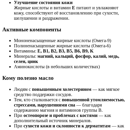
Улучшение состояния кожи
Жирные кислоты и витамин
E
питают и увлажняют
кожу, способствуют её восстановлению при сухости,
шелушении и раздражении.
Активные компоненты
Мононенасыщенные жирные кислоты (Омега-9)
Полиненасыщенные жирные кислоты (Омега-6)
Витамины:
E, B1, B2, B3, B5, B6, B9, K
Минералы:
магний, кальций, фосфор, калий, медь,
селен, цинк
Аминокислоты (в небольших количествах)
Кому полезно масло
Людям с
повышенным холестерином
— как мягкое
средство поддержки сосудов.
Тем, кто сталкивается с
повышенной утомляемостью,
стрессами, нарушениями сна
— благодаря
содержанию магния и витаминов группы B.
При
остеопорозе и проблемах с костями
— как
дополнительный источник минералов.
При
сухости кожи и склонности к дерматитам
— как