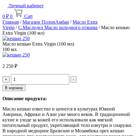
Личный кабинет
0
₽
0
Cart
Главная
/
Магазин ПолонАмбар
/
Масло Extra
Virgin
/
С.Маслодел Масло холодного отжима
/ Масло кешью
Extra Virgin (100 мл)
Масло кешью Extra Virgin (100 мл)
100 мл.
2 250
₽
Quantity
В корзину
Описание продукта:
Масло кешью известно и ценится в культурах Южной
Америки, Африки и Азии уже много веков. В традиционной
кухне и уходе за кожей его использовали как мягкий
питательный продукт, укрепляющий тело изнутри и снаружи.
В народной медицине Бразилии и Мозамбика орех кешью