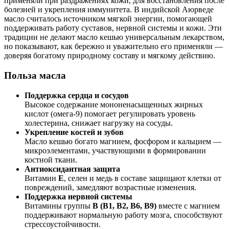
применяли при раздражениях кожи, для восстановления после
болезней и укрепления иммунитета. В индийской Аюрведе
масло считалось источником мягкой энергии, помогающей
поддерживать работу суставов, нервной системы и кожи. Эти
традиции не делают масло кешью универсальным лекарством,
но показывают, как бережно и уважительно его применяли —
доверяя богатому природному составу и мягкому действию.
Польза масла
Поддержка сердца и сосудов
Высокое содержание мононенасыщенных жирных
кислот (омега-9) помогает регулировать уровень
холестерина, снижает нагрузку на сосуды.
Укрепление костей и зубов
Масло кешью богато магнием, фосфором и кальцием —
микроэлементами, участвующими в формировании
костной ткани.
Антиоксидантная защита
Витамин
E
, селен и медь в составе защищают клетки от
повреждений, замедляют возрастные изменения.
Поддержка нервной системы
Витамины группы
B (B1, B2, B6, B9)
вместе с магнием
поддерживают нормальную работу мозга, способствуют
стрессоустойчивости.