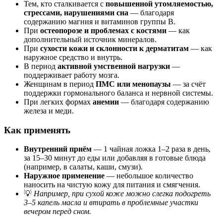
Тем, кто сталкивается с
повышенной утомляемостью,
стрессами, нарушениями сна
— благодаря
содержанию магния и витаминов группы B.
При
остеопорозе и проблемах с костями
— как
дополнительный источник минералов.
При
сухости кожи и склонности к дерматитам
— как
наружное средство и внутрь.
В период
активной умственной нагрузки
—
поддерживает работу мозга.
Женщинам в период
ПМС или менопаузы
— за счёт
поддержки гормонального баланса и нервной системы.
При легких формах
анемии
— благодаря содержанию
железа и меди.
Как применять
Внутренний приём
— 1 чайная ложка 1–2 раза в день,
за 15–30 минут до еды или добавляя в готовые блюда
(например, в салаты, каши, смузи).
Наружное применение
— небольшое количество
наносить на чистую кожу для питания и смягчения.
💡
Например, при сухой коже можно слегка подогреть
3–5 капель масла и втирать в проблемные участки
вечером перед сном.