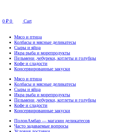
Перейти
к
содержимому
0
₽
0
Cart
Мясо и птица
Колбасы и мясные деликатесы
Сыры и яйца
Икра рыба и морепродукты
Пельмени ,чебуреки, котлеты и голубцы
Кофе и сладости
Консервированные закуски
Мясо и птица
Колбасы и мясные деликатесы
Сыры и яйца
Икра рыба и морепродукты
Пельмени ,чебуреки, котлеты и голубцы
Кофе и сладости
Консервированные закуски
ПолонАмбар — магазин деликатесов
Часто задаваемые вопросы
Условия доставки