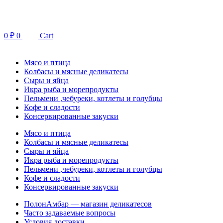
Перейти
к
содержимому
0
₽
0
Cart
Мясо и птица
Колбасы и мясные деликатесы
Сыры и яйца
Икра рыба и морепродукты
Пельмени ,чебуреки, котлеты и голубцы
Кофе и сладости
Консервированные закуски
Мясо и птица
Колбасы и мясные деликатесы
Сыры и яйца
Икра рыба и морепродукты
Пельмени ,чебуреки, котлеты и голубцы
Кофе и сладости
Консервированные закуски
ПолонАмбар — магазин деликатесов
Часто задаваемые вопросы
Условия доставки