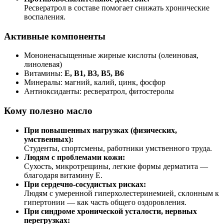
Ресвератрол в составе помогает снижать хронические
воспаления.
Активные компоненты
Мононенасыщенные жирные кислоты (олеиновая,
линолевая)
Витамины:
E, B1, B3, B5, B6
Минералы: магний, калий, цинк, фосфор
Антиоксиданты: ресвератрол, фитостеролы
Кому полезно масло
При повышенных нагрузках (физических,
умственных):
Студенты, спортсмены, работники умственного труда.
Людям с проблемами кожи:
Сухость, микротрещины, легкие формы дерматита —
благодаря витамину E.
При сердечно-сосудистых рисках:
Людям с умеренной гиперхолестеринемией, склонным к
гипертонии — как часть общего оздоровления.
При синдроме хронической усталости, нервных
перегрузках: