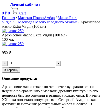
Личный кабинет
0
₽
0
Cart
Главная
/
Магазин ПолонАмбар
/
Масло Extra
Virgin
/
С.Маслодел Масло холодного отжима
/ Арахисовое
масло Extra Virgin (100 мл)
Арахисовое масло Extra Virgin (100 мл)
100 мл.
950
₽
Quantity
В корзину
Описание продукта:
Арахисовое масло известно человечеству сравнительно
недавно по сравнению с маслами древних культур, но его
ценность быстро оценили в разных уголках мира. В начале
XX века оно стало популярным в Северной Америке как
доступный источник растительных жиров и белков. В