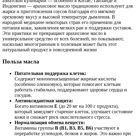
азиатской кулинарии — особенно в Китае, Таиланде и
Индонезии — арахисовое масло традиционно используют для
жарки и приготовления соусов благодаря его мягкому
ореховому вкусу и высокой температуре дымления. В
народной медицине некоторых стран его применяли для
питания кожи, заживления мелких ран и поддержки суставов.
Эти практики не превращают арахисовое масло в
универсальное средство от всех болезней, но показывают,
насколько многогранным и полезным может быть этот
натуральный продукт в повседневной жизни
Польза масла
Питательная поддержка клеток:
Содержит мононенасыщенные жирные кислоты
(особенно олеиновую), которые помогают клеткам
работать стабильно, поддерживают здоровье сердца и
сосудов.
Антиоксидантная защита:
Богато витамином
E
(до 20 мг на 100 г продукта),
который замедляет старение клеток, улучшает состояние
кожи и снижает риск окислительного стресса.
Нормализация обмена веществ:
Витамины группы
B (B1, B3, B5, B6)
участвуют в
переработке углеводов, белков и жиров. Это важно при