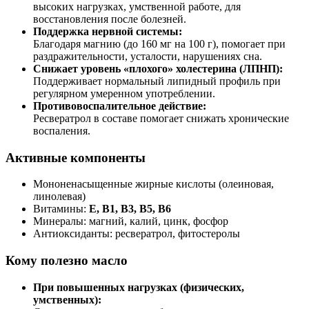
высоких нагрузках, умственной работе, для
восстановления после болезней.
Поддержка нервной системы:
Благодаря магнию (до 160 мг на 100 г), помогает при
раздражительности, усталости, нарушениях сна.
Снижает уровень «плохого» холестерина (ЛПНП):
Поддерживает нормальный липидный профиль при
регулярном умеренном употреблении.
Противовоспалительное действие:
Ресвератрол в составе помогает снижать хронические
воспаления.
Активные компоненты
Мононенасыщенные жирные кислоты (олеиновая,
линолевая)
Витамины:
E, B1, B3, B5, B6
Минералы: магний, калий, цинк, фосфор
Антиоксиданты: ресвератрол, фитостеролы
Кому полезно масло
При повышенных нагрузках (физических,
умственных):