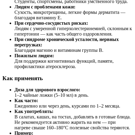
Студенты, спортсмены, работники умственного труда.
Людям с проблемами кожи:
Сухость, микротрещины, легкие формы дерматита —
благодаря витамину E.
При сердечно-сосудистых рисках:
Людям с умеренной гиперхолестеринемией, склонным к
гипертонии — как часть общего оздоровления.
При синдроме хронической усталости, нервных
перегрузках:
Благодаря магнию и витаминам группы B.
Пожилым людям:
Для поддержки когнитивных функций, памяти,
профилактики атеросклероза.
Как применять
Доза для здорового взрослого:
1–2 чайные ложки (5–10 мл) в день.
Как часто:
Ежедневно или через день, курсами по 1–2 месяца.
Как употреблять:
В салатах, кашах, на тостах, добавлять в готовые блюда.
Не рекомендуется активно жарить на нем — при
нагреве свыше 160–180°C полезные свойства теряются.
Пример: