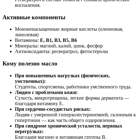
воспаления.
Активные компоненты
Мононенасыщенные жирные кислоты (олеиновая,
линолевая)
Витамины:
E, B1, B3, B5, B6
Минералы: магний, калий, цинк, фосфор
Антиоксиданты: ресвератрол, фитостеролы
Кому полезно масло
При повышенных нагрузках (физических,
умственных):
Студенты, спортсмены, работники умственного труда.
Людям с проблемами кожи:
Сухость, микротрещины, легкие формы дерматита —
благодаря витамину E.
При сердечно-сосудистых рисках:
Людям с умеренной гиперхолестеринемией, склонным к
гипертонии — как часть общего оздоровления.
При синдроме хронической усталости, нервных
перегрузках:
Благодаря магнию и витаминам группы B.