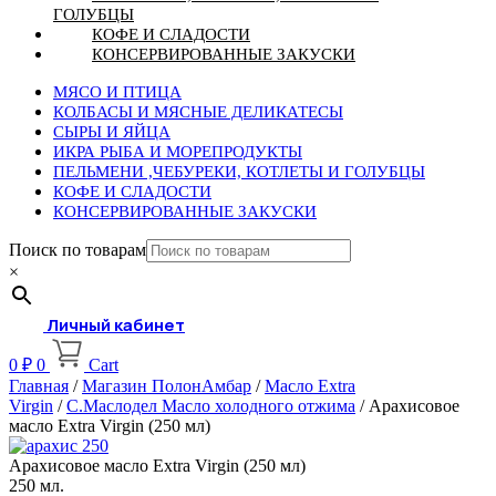
ГОЛУБЦЫ
КОФЕ И СЛАДОСТИ
КОНСЕРВИРОВАННЫЕ ЗАКУСКИ
МЯСО И ПТИЦА
КОЛБАСЫ И МЯСНЫЕ ДЕЛИКАТЕСЫ
СЫРЫ И ЯЙЦА
ИКРА РЫБА И МОРЕПРОДУКТЫ
ПЕЛЬМЕНИ ,ЧЕБУРЕКИ, КОТЛЕТЫ И ГОЛУБЦЫ
КОФЕ И СЛАДОСТИ
КОНСЕРВИРОВАННЫЕ ЗАКУСКИ
Поиск по товарам
×
Личный кабинет
0
₽
0
Cart
Главная
/
Магазин ПолонАмбар
/
Масло Extra
Virgin
/
С.Маслодел Масло холодного отжима
/ Арахисовое
масло Extra Virgin (250 мл)
Арахисовое масло Extra Virgin (250 мл)
250 мл.