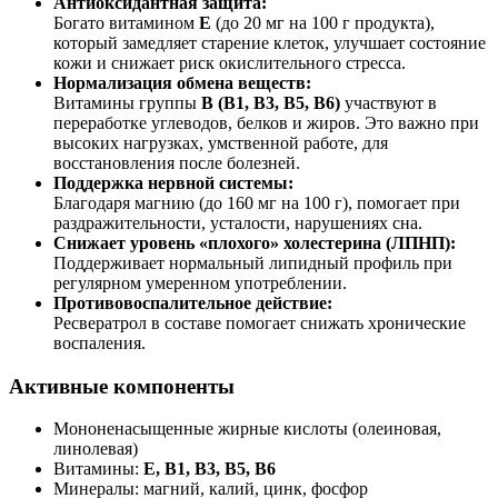
Антиоксидантная защита:
Богато витамином
E
(до 20 мг на 100 г продукта),
который замедляет старение клеток, улучшает состояние
кожи и снижает риск окислительного стресса.
Нормализация обмена веществ:
Витамины группы
B (B1, B3, B5, B6)
участвуют в
переработке углеводов, белков и жиров. Это важно при
высоких нагрузках, умственной работе, для
восстановления после болезней.
Поддержка нервной системы:
Благодаря магнию (до 160 мг на 100 г), помогает при
раздражительности, усталости, нарушениях сна.
Снижает уровень «плохого» холестерина (ЛПНП):
Поддерживает нормальный липидный профиль при
регулярном умеренном употреблении.
Противовоспалительное действие:
Ресвератрол в составе помогает снижать хронические
воспаления.
Активные компоненты
Мононенасыщенные жирные кислоты (олеиновая,
линолевая)
Витамины:
E, B1, B3, B5, B6
Минералы: магний, калий, цинк, фосфор