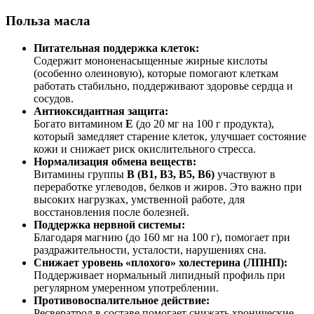
Польза масла
Питательная поддержка клеток:
Содержит мононенасыщенные жирные кислоты
(особенно олеиновую), которые помогают клеткам
работать стабильно, поддерживают здоровье сердца и
сосудов.
Антиоксидантная защита:
Богато витамином
E
(до 20 мг на 100 г продукта),
который замедляет старение клеток, улучшает состояние
кожи и снижает риск окислительного стресса.
Нормализация обмена веществ:
Витамины группы
B (B1, B3, B5, B6)
участвуют в
переработке углеводов, белков и жиров. Это важно при
высоких нагрузках, умственной работе, для
восстановления после болезней.
Поддержка нервной системы:
Благодаря магнию (до 160 мг на 100 г), помогает при
раздражительности, усталости, нарушениях сна.
Снижает уровень «плохого» холестерина (ЛПНП):
Поддерживает нормальный липидный профиль при
регулярном умеренном употреблении.
Противовоспалительное действие:
Ресвератрол в составе помогает снижать хронические