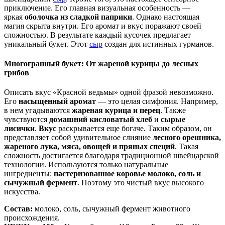
приключение. Его главная визуальная особенность —
яркая
оболочка из сладкой паприки
. Однако настоящая
магия скрыта внутри. Его аромат и вкус поражают своей
сложностью. В результате каждый кусочек предлагает
уникальный букет. Этот
сыр
создан для истинных гурманов.
Многогранный букет: От жареной курицы до лесных
грибов
Описать вкус «Красной ведьмы» одной фразой невозможно.
Его
насыщенный аромат
— это целая симфония. Например,
в нем угадываются
жареная курица и перец
. Также
чувствуются
домашний кисловатый хлеб
и
сырые
лисички
.
Вкус
раскрывается еще богаче. Таким образом, он
представляет собой удивительное слияние
лесного орешника,
жареного лука, мяса, овощей и пряных специй
. Такая
сложность достигается благодаря традиционной швейцарской
технологии. Используются только натуральные
ингредиенты:
пастеризованное коровье молоко, соль и
сычужный фермент
. Поэтому это чистый вкус высокого
искусства.
Состав:
молоко, соль, сычужный фермент животного
происхождения.