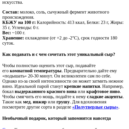
искусства.
Состав:
молоко, соль, сычужный фермент животного
происхождения.
КБЖУ на 100 г:
Калорийность: 413 ккал, Белки: 23 г, Жиры:
35 г, Углеводы: 0 г.
Вес:
~100 г.
Хранение:
охлаждение (от +2 до -2°C), срок годности 180
суток.
Как подавать и с чем сочетать этот уникальный сыр?
Чтобы полностью оценить этот сыр, подавайте
его
комнатной температуры
. Предварительно дайте ему
«подышать» 20-30 минут. Он великолепен сам по себе.
Однако из-за своей интенсивности он может затмить нежное
вино. Идеальной парой станут
крепкие напитки
. Например,
бокал
выдержанного красного вина
или
крафтовое пиво
.
Чтобы смягчить его мощь, подайте к нему
сладкие акценты
.
Такие как
мед
,
инжир
или
грушу
. Для вдохновения
посмотрите другие сорта в разделе
«Полутвердые сыры»
.
Необычный подарок, который запомнится навсегда