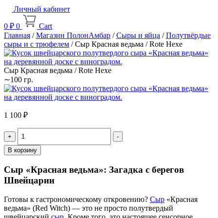
Личный кабинет
0
₽
0
Cart
Главная
/
Магазин ПолонАмбар
/
Сыры и яйца
/
Полутвёрдые
сыры и с трюфелем
/ Сыр Красная ведьма / Rote Hexe
Сыр Красная ведьма / Rote Hexe
∼100 гр.
1 100
₽
Quantity
В корзину
Сыр «Красная ведьма»: Загадка с берегов
Швейцарии
Готовы к гастрономическому откровению?
Сыр
«Красная
ведьма» (Red Witch) — это не просто полутвердый
швейцарский
сыр
. Кроме того, это настоящее сенсорное