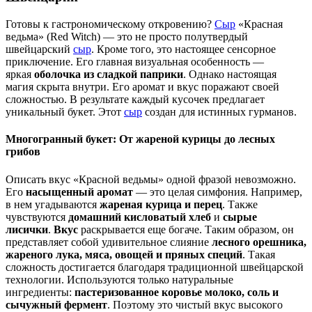
Готовы к гастрономическому откровению?
Сыр
«Красная
ведьма» (Red Witch) — это не просто полутвердый
швейцарский
сыр
. Кроме того, это настоящее сенсорное
приключение. Его главная визуальная особенность —
яркая
оболочка из сладкой паприки
. Однако настоящая
магия скрыта внутри. Его аромат и вкус поражают своей
сложностью. В результате каждый кусочек предлагает
уникальный букет. Этот
сыр
создан для истинных гурманов.
Многогранный букет: От жареной курицы до лесных
грибов
Описать вкус «Красной ведьмы» одной фразой невозможно.
Его
насыщенный аромат
— это целая симфония. Например,
в нем угадываются
жареная курица и перец
. Также
чувствуются
домашний кисловатый хлеб
и
сырые
лисички
.
Вкус
раскрывается еще богаче. Таким образом, он
представляет собой удивительное слияние
лесного орешника,
жареного лука, мяса, овощей и пряных специй
. Такая
сложность достигается благодаря традиционной швейцарской
технологии. Используются только натуральные
ингредиенты:
пастеризованное коровье молоко, соль и
сычужный фермент
. Поэтому это чистый вкус высокого