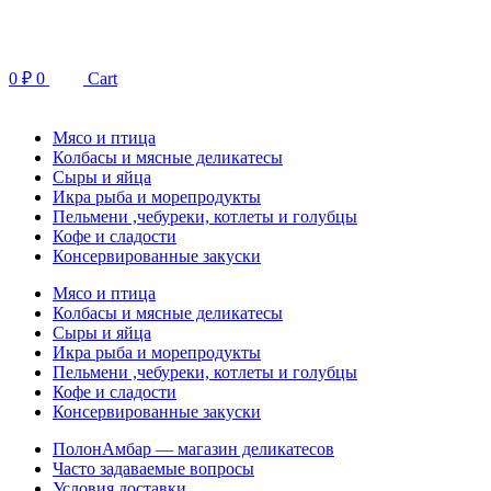
Перейти
к
содержимому
0
₽
0
Cart
Мясо и птица
Колбасы и мясные деликатесы
Сыры и яйца
Икра рыба и морепродукты
Пельмени ,чебуреки, котлеты и голубцы
Кофе и сладости
Консервированные закуски
Мясо и птица
Колбасы и мясные деликатесы
Сыры и яйца
Икра рыба и морепродукты
Пельмени ,чебуреки, котлеты и голубцы
Кофе и сладости
Консервированные закуски
ПолонАмбар — магазин деликатесов
Часто задаваемые вопросы
Условия доставки