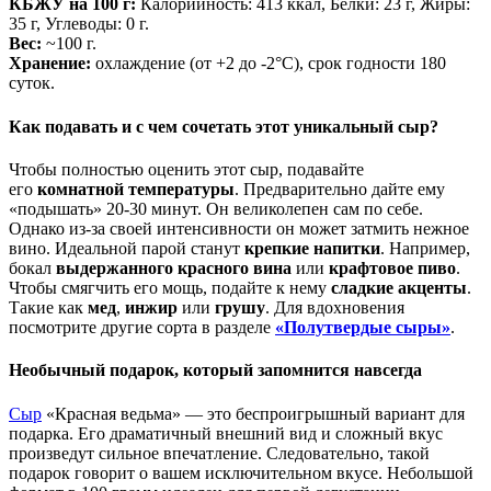
КБЖУ на 100 г:
Калорийность: 413 ккал, Белки: 23 г, Жиры:
35 г, Углеводы: 0 г.
Вес:
~100 г.
Хранение:
охлаждение (от +2 до -2°C), срок годности 180
суток.
Как подавать и с чем сочетать этот уникальный сыр?
Чтобы полностью оценить этот сыр, подавайте
его
комнатной температуры
. Предварительно дайте ему
«подышать» 20-30 минут. Он великолепен сам по себе.
Однако из-за своей интенсивности он может затмить нежное
вино. Идеальной парой станут
крепкие напитки
. Например,
бокал
выдержанного красного вина
или
крафтовое пиво
.
Чтобы смягчить его мощь, подайте к нему
сладкие акценты
.
Такие как
мед
,
инжир
или
грушу
. Для вдохновения
посмотрите другие сорта в разделе
«Полутвердые сыры»
.
Необычный подарок, который запомнится навсегда
Сыр
«Красная ведьма» — это беспроигрышный вариант для
подарка. Его драматичный внешний вид и сложный вкус
произведут сильное впечатление. Следовательно, такой
подарок говорит о вашем исключительном вкусе. Небольшой