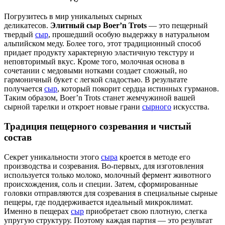
Погрузитесь в мир уникальных сырных
деликатесов.
Элитный сыр Boer’n Trots
— это пещерный
твердый
сыр
, прошедший особую выдержку в натуральном
альпийском меду. Более того, этот традиционный способ
придает продукту характерную эластичную текстуру и
неповторимый вкус. Кроме того, молочная основа в
сочетании с медовыми нотками создает сложный, но
гармоничный букет с легкой сладостью. В результате
получается
сыр
, который покорит сердца истинных гурманов.
Таким образом, Boer’n Trots станет жемчужиной вашей
сырной тарелки и откроет новые грани
сырного
искусства.
Традиция пещерного созревания и чистый
состав
Секрет уникальности этого
сыра
кроется в методе его
производства и созревания. Во-первых, для изготовления
используется только молоко, молочный фермент животного
происхождения, соль и специи. Затем, сформированные
головки отправляются для созревания в специальные сырные
пещеры, где поддерживается идеальный микроклимат.
Именно в пещерах
сыр
приобретает свою плотную, слегка
упругую структуру. Поэтому каждая партия — это результат