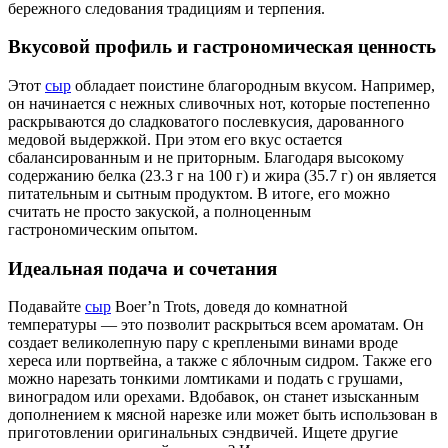
бережного следования традициям и терпения.
Вкусовой профиль и гастрономическая ценность
Этот
сыр
обладает поистине благородным вкусом. Например,
он начинается с нежных сливочных нот, которые постепенно
раскрываются до сладковатого послевкусия, дарованного
медовой выдержкой. При этом его вкус остается
сбалансированным и не приторным. Благодаря высокому
содержанию белка (23.3 г на 100 г) и жира (35.7 г) он является
питательным и сытным продуктом. В итоге, его можно
считать не просто закуской, а полноценным
гастрономическим опытом.
Идеальная подача и сочетания
Подавайте
сыр
Boer’n Trots, доведя до комнатной
температуры — это позволит раскрыться всем ароматам. Он
создает великолепную пару с креплеными винами вроде
хереса или портвейна, а также с яблочным сидром. Также его
можно нарезать тонкими ломтиками и подать с грушами,
виноградом или орехами. Вдобавок, он станет изысканным
дополнением к мясной нарезке или может быть использован в
приготовлении оригинальных сэндвичей. Ищете другие