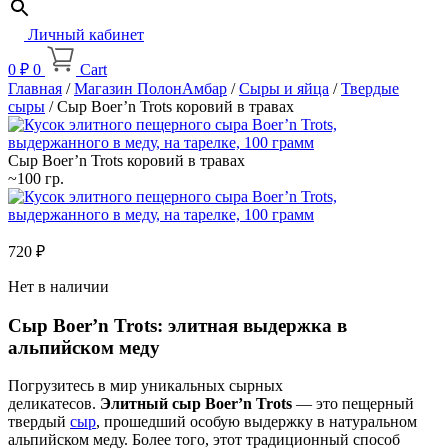
Личный кабинет
0
₽
0
Cart
Главная
/
Магазин ПолонАмбар
/
Сыры и яйца
/
Твердые
сыры
/ Сыр Boer’n Trots коровий в травах
Сыр Boer’n Trots коровий в травах
~100 гр.
720
₽
Нет в наличии
Сыр Boer’n Trots: элитная выдержка в
альпийском меду
Погрузитесь в мир уникальных сырных
деликатесов.
Элитный сыр Boer’n Trots
— это пещерный
твердый
сыр
, прошедший особую выдержку в натуральном
альпийском меду. Более того, этот традиционный способ