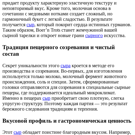
придает продукту характерную эластичную текстуру и
неповторимый вкус. Кроме того, молочная основа в
сочетании с медовыми нотками создает сложный, но
гармоничный букет с легкой сладостью. В результате
получается
сыр
, который покорит сердца истинных гурманов.
Таким образом, Boer’n Trots станет жемчужиной вашей
сырной тарелки и откроет новые грани
сырного
искусства.
Традиция пещерного созревания и чистый
состав
Секрет уникальности этого
сыра
кроется в методе его
производства и созревания. Во-первых, для изготовления
используется только молоко, молочный фермент животного
происхождения, соль и специи. Затем, сформированные
головки отправляются для созревания в специальные сырные
пещеры, где поддерживается идеальный микроклимат.
Именно в пещерах
сыр
приобретает свою плотную, слегка
упругую структуру. Поэтому каждая партия — это результат
бережного следования традициям и терпения.
Вкусовой профиль и гастрономическая ценность
Этот
сыр
обладает поистине благородным вкусом. Например,