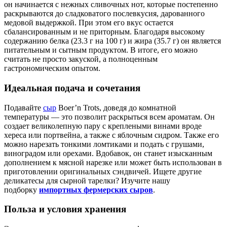
он начинается с нежных сливочных нот, которые постепенно
раскрываются до сладковатого послевкусия, дарованного
медовой выдержкой. При этом его вкус остается
сбалансированным и не приторным. Благодаря высокому
содержанию белка (23.3 г на 100 г) и жира (35.7 г) он является
питательным и сытным продуктом. В итоге, его можно
считать не просто закуской, а полноценным
гастрономическим опытом.
Идеальная подача и сочетания
Подавайте
сыр
Boer’n Trots, доведя до комнатной
температуры — это позволит раскрыться всем ароматам. Он
создает великолепную пару с креплеными винами вроде
хереса или портвейна, а также с яблочным сидром. Также его
можно нарезать тонкими ломтиками и подать с грушами,
виноградом или орехами. Вдобавок, он станет изысканным
дополнением к мясной нарезке или может быть использован в
приготовлении оригинальных сэндвичей. Ищете другие
деликатесы для сырной тарелки? Изучите нашу
подборку
импортных фермерских сыров
.
Польза и условия хранения