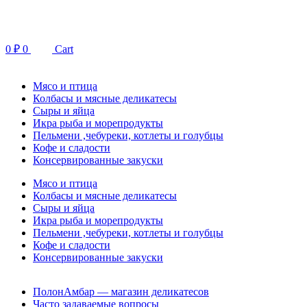
Перейти
к
содержимому
0
₽
0
Cart
Мясо и птица
Колбасы и мясные деликатесы
Сыры и яйца
Икра рыба и морепродукты
Пельмени ,чебуреки, котлеты и голубцы
Кофе и сладости
Консервированные закуски
Мясо и птица
Колбасы и мясные деликатесы
Сыры и яйца
Икра рыба и морепродукты
Пельмени ,чебуреки, котлеты и голубцы
Кофе и сладости
Консервированные закуски
ПолонАмбар — магазин деликатесов
Часто задаваемые вопросы