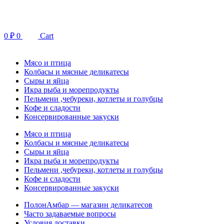
Перейти
к
содержимому
0
₽
0
Cart
Мясо и птица
Колбасы и мясные деликатесы
Сыры и яйца
Икра рыба и морепродукты
Пельмени ,чебуреки, котлеты и голубцы
Кофе и сладости
Консервированные закуски
Мясо и птица
Колбасы и мясные деликатесы
Сыры и яйца
Икра рыба и морепродукты
Пельмени ,чебуреки, котлеты и голубцы
Кофе и сладости
Консервированные закуски
ПолонАмбар — магазин деликатесов
Часто задаваемые вопросы
Условия доставки