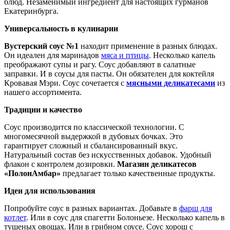
блюд. Незаменимый ингредиент для настоящих гурманов
Екатеринбурга.
Универсальность в кулинарии
Вустерский соус №1
находит применение в разных блюдах.
Он идеален для маринадов
мяса и птицы
. Несколько капель
преображают супы и рагу. Соус добавляют в салатные
заправки. И в соусы для пасты. Он обязателен для коктейля
Кровавая Мэри. Соус сочетается с
мясными деликатесами
из
нашего ассортимента.
Традиции и качество
Соус производится по классической технологии. С
многомесячной выдержкой в дубовых бочках. Это
гарантирует сложный и сбалансированный вкус.
Натуральный состав без искусственных добавок. Удобный
флакон с контролем дозировки.
Магазин деликатесов
«ПолонАмбар»
предлагает только качественные продукты.
Идеи для использования
Попробуйте соус в разных вариантах. Добавьте в
фарш для
котлет
. Или в соус для спагетти Болоньезе. Несколько капель в
тушеных овощах. Или в грибном соусе. Соус хорош с