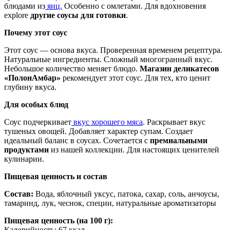
блюдами из
яиц.
Особенно с омлетами. Для вдохновения
explore
другие соусы для готовки
.
Почему этот соус
Этот соус — основа вкуса. Проверенная временем рецептура.
Натуральные ингредиенты. Сложный многогранный вкус.
Небольшое количество меняет блюдо.
Магазин деликатесов
«ПолонАмбар»
рекомендует этот соус. Для тех, кто ценит
глубину вкуса.
Для особых блюд
Соус подчеркивает
вкус хорошего мяса
. Раскрывает вкус
тушеных овощей. Добавляет характер супам. Создает
идеальный баланс в соусах. Сочетается с
премиальными
продуктами
из нашей коллекции. Для настоящих ценителей
кулинарии.
Пищевая ценность и состав
Состав:
Вода, яблочный уксус, патока, сахар, соль, анчоусы,
тамаринд, лук, чеснок, специи, натуральные ароматизаторы
Пищевая ценность (на 100 г):
Калорийность: 67 ккал