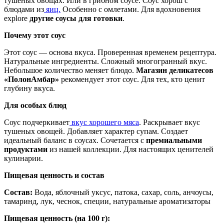
тушеных овощах. Или в грибном соусе. Соус хорош с
блюдами из
яиц.
Особенно с омлетами. Для вдохновения
explore
другие соусы для готовки
.
Почему этот соус
Этот соус — основа вкуса. Проверенная временем рецептура.
Натуральные ингредиенты. Сложный многогранный вкус.
Небольшое количество меняет блюдо.
Магазин деликатесов
«ПолонАмбар»
рекомендует этот соус. Для тех, кто ценит
глубину вкуса.
Для особых блюд
Соус подчеркивает
вкус хорошего мяса
. Раскрывает вкус
тушеных овощей. Добавляет характер супам. Создает
идеальный баланс в соусах. Сочетается с
премиальными
продуктами
из нашей коллекции. Для настоящих ценителей
кулинарии.
Пищевая ценность и состав
Состав:
Вода, яблочный уксус, патока, сахар, соль, анчоусы,
тамаринд, лук, чеснок, специи, натуральные ароматизаторы
Пищевая ценность (на 100 г):