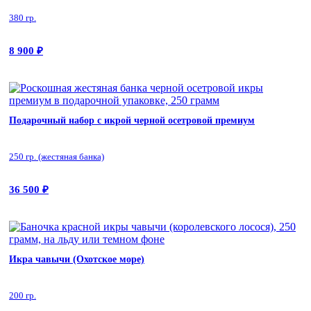
380 гр.
8 900
₽
Подарочный набор с икрой черной осетровой премиум
250 гр. (жестяная банка)
36 500
₽
Икра чавычи (Охотское море)
200 гр.