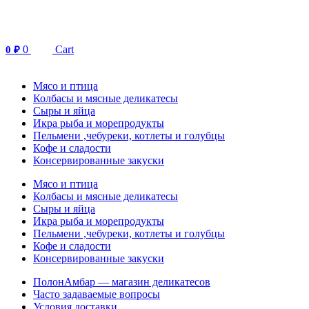
Перейти
к
содержимому
0
Cart
0
₽
Мясо и птица
Колбасы и мясные деликатесы
Сыры и яйца
Икра рыба и морепродукты
Пельмени ,чебуреки, котлеты и голубцы
Кофе и сладости
Консервированные закуски
Мясо и птица
Колбасы и мясные деликатесы
Сыры и яйца
Икра рыба и морепродукты
Пельмени ,чебуреки, котлеты и голубцы
Кофе и сладости
Консервированные закуски
ПолонАмбар — магазин деликатесов
Часто задаваемые вопросы
Условия доставки