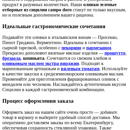
продукт в разумных количествах. Наши
оливки зеленые
отборные из сицилии campo doro
станут не только вкусным,
но и полезным дополнением вашего рациона.
Идеальные гастрономические сочетания
Подавайте эти оливки к итальянским винам — Просекко,
Пинот Гриджио, Верментино. Идеальны в сочетании с
сырной тарелкой, особенно с
пекорино
и
пармезаном
.
Прекрасно дополняют вяленые мясные изделия —
прошутто
,
брезаола
,
шпиньята
. Сочетаются со свежим хлебом и
оливковым маслом экстра вирджин
. Подходят к
маринованным артишокам и
вяленым томатам
. Используйте
в качестве закуски к средиземноморским оливковым маслам.
Применяйте для приготовления фаршированных оливок с
миндалем или чесноком. Наслаждайтесь аутентичным вкусом
Сицилии в каждой гастрономической комбинации.
Процесс оформления заказа
Оформить заказ на нашем сайте очень просто — добавьте
товар в корзину и выберите удобный способ доставки. Мы
оперативно доставляем заказы по всему Екатеринбургу,
обеспечивая сохранность стеклянной упаковки. Также