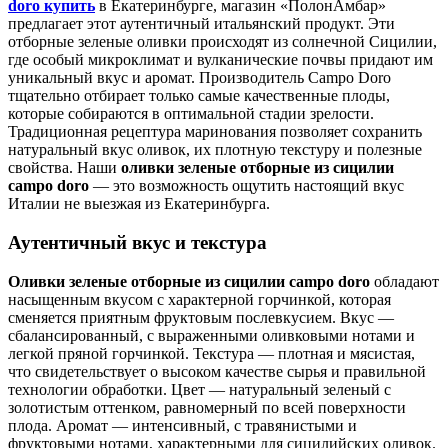
doro купить
в Екатеринбурге, магазин «ПолонАмбар»
предлагает этот аутентичный итальянский продукт. Эти
отборные зеленые оливки происходят из солнечной Сицилии,
где особый микроклимат и вулканические почвы придают им
уникальный вкус и аромат. Производитель Campo Doro
тщательно отбирает только самые качественные плоды,
которые собираются в оптимальной стадии зрелости.
Традиционная рецептура маринования позволяет сохранить
натуральный вкус оливок, их плотную текстуру и полезные
свойства. Наши
оливки зеленые отборные из сицилии
campo doro
— это возможность ощутить настоящий вкус
Италии не выезжая из Екатеринбурга.
Аутентичный вкус и текстура
Оливки зеленые отборные из сицилии campo doro
обладают
насыщенным вкусом с характерной горчинкой, которая
сменяется приятным фруктовым послевкусием. Вкус —
сбалансированный, с выраженными оливковыми нотами и
легкой пряной горчинкой. Текстура — плотная и мясистая,
что свидетельствует о высоком качестве сырья и правильной
технологии обработки. Цвет — натуральный зеленый с
золотистым оттенком, равномерный по всей поверхности
плода. Аромат — интенсивный, с травянистыми и
фруктовыми нотами, характерными для сицилийских оливок.