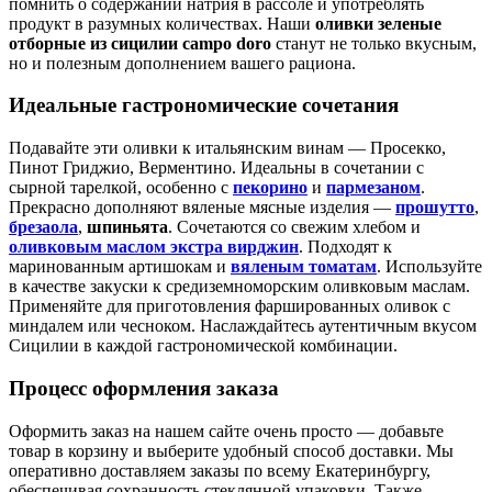
помнить о содержании натрия в рассоле и употреблять
продукт в разумных количествах. Наши
оливки зеленые
отборные из сицилии campo doro
станут не только вкусным,
но и полезным дополнением вашего рациона.
Идеальные гастрономические сочетания
Подавайте эти оливки к итальянским винам — Просекко,
Пинот Гриджио, Верментино. Идеальны в сочетании с
сырной тарелкой, особенно с
пекорино
и
пармезаном
.
Прекрасно дополняют вяленые мясные изделия —
прошутто
,
брезаола
,
шпиньята
. Сочетаются со свежим хлебом и
оливковым маслом экстра вирджин
. Подходят к
маринованным артишокам и
вяленым томатам
. Используйте
в качестве закуски к средиземноморским оливковым маслам.
Применяйте для приготовления фаршированных оливок с
миндалем или чесноком. Наслаждайтесь аутентичным вкусом
Сицилии в каждой гастрономической комбинации.
Процесс оформления заказа
Оформить заказ на нашем сайте очень просто — добавьте
товар в корзину и выберите удобный способ доставки. Мы
оперативно доставляем заказы по всему Екатеринбургу,
обеспечивая сохранность стеклянной упаковки. Также