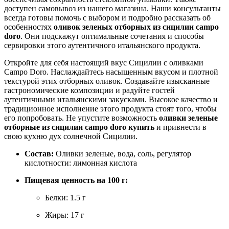
доступен самовывоз из нашего магазина. Наши консультанты
всегда готовы помочь с выбором и подробно рассказать об
особенностях
оливок зеленых отборных из сицилии campo
doro
. Они подскажут оптимальные сочетания и способы
сервировки этого аутентичного итальянского продукта.
Откройте для себя настоящий вкус Сицилии с оливками
Campo Doro. Наслаждайтесь насыщенным вкусом и плотной
текстурой этих отборных оливок. Создавайте изысканные
гастрономические композиции и радуйте гостей
аутентичными итальянскими закусками. Высокое качество и
традиционное исполнение этого продукта стоят того, чтобы
его попробовать. Не упустите возможность
оливки зеленые
отборные из сицилии campo doro купить
и привнести в
свою кухню дух солнечной Сицилии.
Состав:
Оливки зеленые, вода, соль, регулятор
кислотности: лимонная кислота
Пищевая ценность на 100 г:
Белки: 1.5 г
Жиры: 17 г