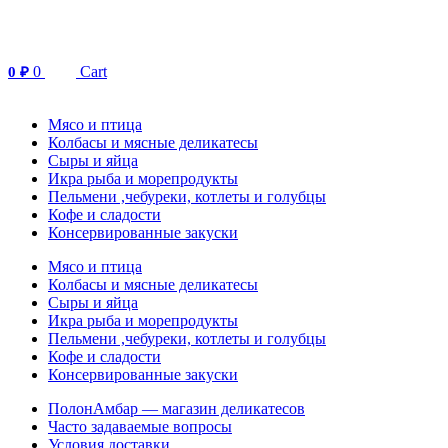
Перейти
к
содержимому
0
Cart
0
₽
Мясо и птица
Колбасы и мясные деликатесы
Сыры и яйца
Икра рыба и морепродукты
Пельмени ,чебуреки, котлеты и голубцы
Кофе и сладости
Консервированные закуски
Мясо и птица
Колбасы и мясные деликатесы
Сыры и яйца
Икра рыба и морепродукты
Пельмени ,чебуреки, котлеты и голубцы
Кофе и сладости
Консервированные закуски
ПолонАмбар — магазин деликатесов
Часто задаваемые вопросы
Условия доставки