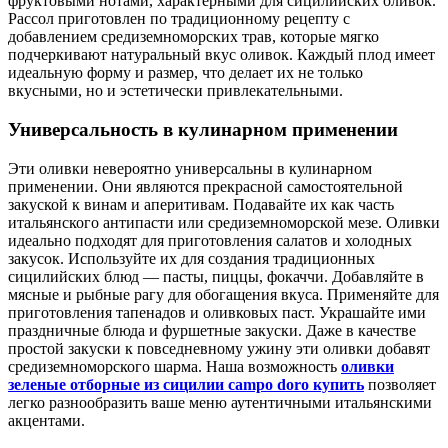
фруктовыми нотами, характерными для сицилийских оливок.
Рассол приготовлен по традиционному рецепту с
добавлением средиземноморских трав, которые мягко
подчеркивают натуральный вкус оливок. Каждый плод имеет
идеальную форму и размер, что делает их не только
вкусными, но и эстетически привлекательными.
Универсальность в кулинарном применении
Эти оливки невероятно универсальны в кулинарном
применении. Они являются прекрасной самостоятельной
закуской к винам и аперитивам. Подавайте их как часть
итальянского антипасти или средиземноморской мезе. Оливки
идеально подходят для приготовления салатов и холодных
закусок. Используйте их для создания традиционных
сицилийских блюд — пасты, пиццы, фокаччи. Добавляйте в
мясные и рыбные рагу для обогащения вкуса. Применяйте для
приготовления тапенадов и оливковых паст. Украшайте ими
праздничные блюда и фуршетные закуски. Даже в качестве
простой закуски к повседневному ужину эти оливки добавят
средиземноморского шарма. Наша возможность
оливки
зеленые отборные из сицилии campo doro купить
позволяет
легко разнообразить ваше меню аутентичными итальянскими
акцентами.