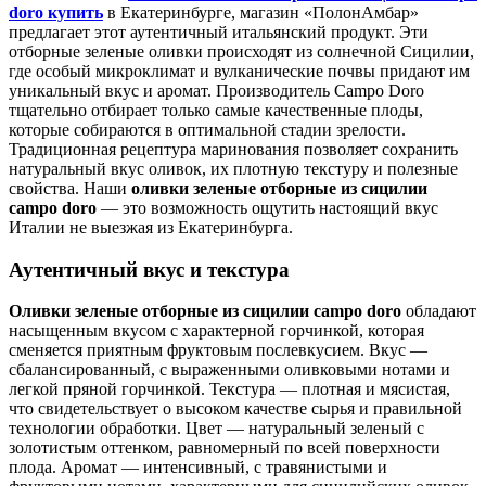
doro купить
в Екатеринбурге, магазин «ПолонАмбар»
предлагает этот аутентичный итальянский продукт. Эти
отборные зеленые оливки происходят из солнечной Сицилии,
где особый микроклимат и вулканические почвы придают им
уникальный вкус и аромат. Производитель Campo Doro
тщательно отбирает только самые качественные плоды,
которые собираются в оптимальной стадии зрелости.
Традиционная рецептура маринования позволяет сохранить
натуральный вкус оливок, их плотную текстуру и полезные
свойства. Наши
оливки зеленые отборные из сицилии
campo doro
— это возможность ощутить настоящий вкус
Италии не выезжая из Екатеринбурга.
Аутентичный вкус и текстура
Оливки зеленые отборные из сицилии campo doro
обладают
насыщенным вкусом с характерной горчинкой, которая
сменяется приятным фруктовым послевкусием. Вкус —
сбалансированный, с выраженными оливковыми нотами и
легкой пряной горчинкой. Текстура — плотная и мясистая,
что свидетельствует о высоком качестве сырья и правильной
технологии обработки. Цвет — натуральный зеленый с
золотистым оттенком, равномерный по всей поверхности
плода. Аромат — интенсивный, с травянистыми и