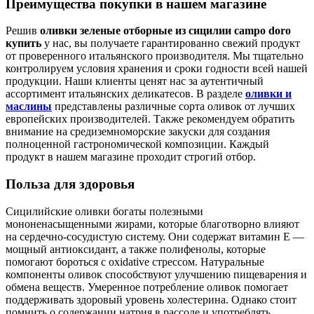
Преимущества покупки в нашем магазине
Решив
оливки зеленые отборные из сицилии campo doro
купить
у нас, вы получаете гарантированно свежий продукт
от проверенного итальянского производителя. Мы тщательно
контролируем условия хранения и сроки годности всей нашей
продукции. Наши клиенты ценят нас за аутентичный
ассортимент итальянских деликатесов. В разделе
оливки и
маслины
представлены различные сорта оливок от лучших
европейских производителей. Также рекомендуем обратить
внимание на средиземноморские закуски для создания
полноценной гастрономической композиции. Каждый
продукт в нашем магазине проходит строгий отбор.
Польза для здоровья
Сицилийские оливки богаты полезными
мононенасыщенными жирами, которые благотворно влияют
на сердечно-сосудистую систему. Они содержат витамин Е —
мощный антиоксидант, а также полифенолы, которые
помогают бороться с oxidative стрессом. Натуральные
компоненты оливок способствуют улучшению пищеварения и
обмена веществ. Умеренное потребление оливок помогает
поддерживать здоровый уровень холестерина. Однако стоит
помнить о содержании натрия в рассоле и употреблять