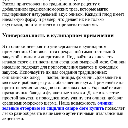
Рассол приготовлен по традиционному рецепту с
добавлением средиземноморских трав, которые мягко
подчеркивают натуральный вкус оливок. Каждый плод имеет
идеальную форму и размер, что делает их не только
вкусными, но и эстетически привлекательными.
Универсальность в кулинарном применении
Эти оливки невероятно универсальны в кулинарном
применении. Они являются прекрасной самостоятельной
закуской к винам и аперитивам. Подавайте их как часть
итальянского антипасти или средиземноморской мезе. Оливки
идеально подходят для приготовления салатов и холодных
закусок. Используйте их для создания традиционных
сицилийских блюд — пасты, пиццы, фокаччи. Добавляйте в
мясные и рыбные рагу для обогащения вкуса. Применяйте для
приготовления тапенадов и оливковых паст. Украшайте ими
праздничные блюда и фуршетные закуски. Даже в качестве
простой закуски к повседневному ужину эти оливки добавят
средиземноморского шарма. Наша возможность
оливки
зеленые отборные из сицилии campo doro купить
позволяет
легко разнообразить ваше меню аутентичными итальянскими
акцентами.