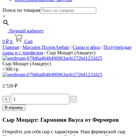
Поиск по товарам
×
Личный кабинет
0
₽
0
Cart
Главная
/
Магазин ПолонАмбар
/
Сыры и яйца
/
Полутвёрдые
сыры и с трюфелем
/ Сыр Моцарт (Амадеус)
Сыр Моцарт (Амадеус)
~300 гр.
2 520
₽
Quantity
В корзину
Сыр Моцарт: Гармония Вкуса от Фермеров
Откройте для себя сыр с характером. Наш фермерский сыр