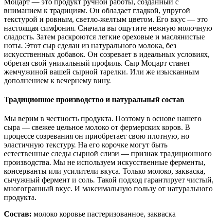
Моцарт — это продукт ручной работы, созданный с
вниманием к традициям. Он обладает гладкой, упругой
текстурой и ровным, светло-желтым цветом. Его вкус — это
настоящая симфония. Сначала вы ощутите нежную молочную
сладость. Затем раскроются легкие ореховые и маслянистые
ноты. Этот сыр сделан из натурального молока, без
искусственных добавок. Он созревает в идеальных условиях,
обретая свой уникальный профиль. Сыр Моцарт станет
жемчужиной вашей сырной тарелки. Или же изысканным
дополнением к вечернему вину.
Традиционное производство и натуральный состав
Мы верим в честность продукта. Поэтому в основе нашего
сыра — свежее цельное молоко от фермерских коров. В
процессе созревания он приобретает свою плотную, но
эластичную текстуру. На его корочке могут быть
естественные следы сырной слизи — признак традиционного
производства. Мы не используем искусственные ферменты,
консерванты или усилители вкуса. Только молоко, закваска,
сычужный фермент и соль. Такой подход гарантирует чистый,
многогранный вкус. И максимальную пользу от натурального
продукта.
Состав:
молоко коровье пастеризованное, закваска