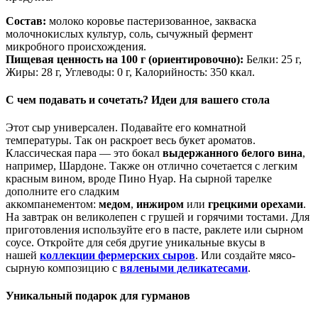
Состав:
молоко коровье пастеризованное, закваска
молочнокислых культур, соль, сычужный фермент
микробного происхождения.
Пищевая ценность на 100 г (ориентировочно):
Белки: 25 г,
Жиры: 28 г, Углеводы: 0 г, Калорийность: 350 ккал.
С чем подавать и сочетать? Идеи для вашего стола
Этот сыр универсален. Подавайте его комнатной
температуры. Так он раскроет весь букет ароматов.
Классическая пара — это бокал
выдержанного белого вина
,
например, Шардоне. Также он отлично сочетается с легким
красным вином, вроде Пино Нуар. На сырной тарелке
дополните его сладким
аккомпанементом:
медом
,
инжиром
или
грецкими орехами
.
На завтрак он великолепен с грушей и горячими тостами. Для
приготовления используйте его в пасте, раклете или сырном
соусе. Откройте для себя другие уникальные вкусы в
нашей
коллекции фермерских сыров
. Или создайте мясо-
сырную композицию с
вялеными деликатесами
.
Уникальный подарок для гурманов