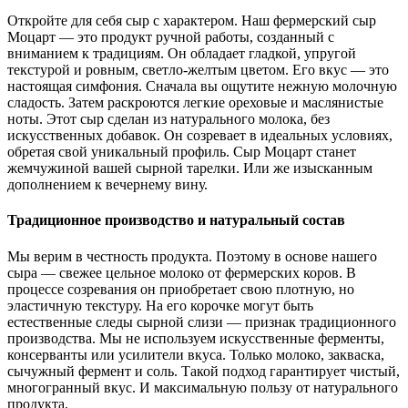
Откройте для себя сыр с характером. Наш фермерский сыр
Моцарт — это продукт ручной работы, созданный с
вниманием к традициям. Он обладает гладкой, упругой
текстурой и ровным, светло-желтым цветом. Его вкус — это
настоящая симфония. Сначала вы ощутите нежную молочную
сладость. Затем раскроются легкие ореховые и маслянистые
ноты. Этот сыр сделан из натурального молока, без
искусственных добавок. Он созревает в идеальных условиях,
обретая свой уникальный профиль. Сыр Моцарт станет
жемчужиной вашей сырной тарелки. Или же изысканным
дополнением к вечернему вину.
Традиционное производство и натуральный состав
Мы верим в честность продукта. Поэтому в основе нашего
сыра — свежее цельное молоко от фермерских коров. В
процессе созревания он приобретает свою плотную, но
эластичную текстуру. На его корочке могут быть
естественные следы сырной слизи — признак традиционного
производства. Мы не используем искусственные ферменты,
консерванты или усилители вкуса. Только молоко, закваска,
сычужный фермент и соль. Такой подход гарантирует чистый,
многогранный вкус. И максимальную пользу от натурального
продукта.