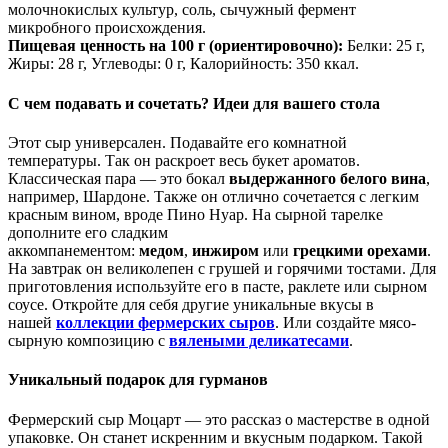
молочнокислых культур, соль, сычужный фермент
микробного происхождения.
Пищевая ценность на 100 г (ориентировочно):
Белки: 25 г,
Жиры: 28 г, Углеводы: 0 г, Калорийность: 350 ккал.
С чем подавать и сочетать? Идеи для вашего стола
Этот сыр универсален. Подавайте его комнатной
температуры. Так он раскроет весь букет ароматов.
Классическая пара — это бокал
выдержанного белого вина
,
например, Шардоне. Также он отлично сочетается с легким
красным вином, вроде Пино Нуар. На сырной тарелке
дополните его сладким
аккомпанементом:
медом
,
инжиром
или
грецкими орехами
.
На завтрак он великолепен с грушей и горячими тостами. Для
приготовления используйте его в пасте, раклете или сырном
соусе. Откройте для себя другие уникальные вкусы в
нашей
коллекции фермерских сыров
. Или создайте мясо-
сырную композицию с
вялеными деликатесами
.
Уникальный подарок для гурманов
Фермерский сыр Моцарт — это рассказ о мастерстве в одной
упаковке. Он станет искренним и вкусным подарком. Такой