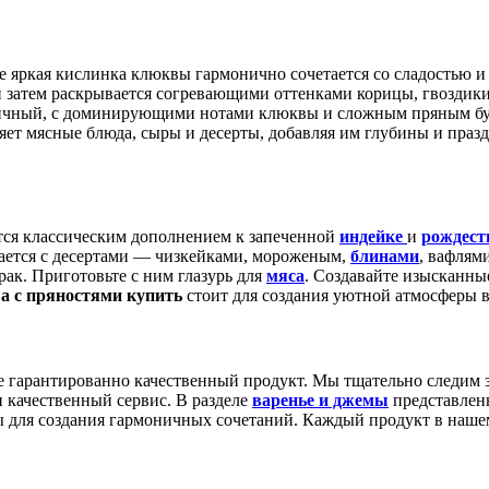
е яркая кислинка клюквы гармонично сочетается со сладостью 
затем раскрывается согревающими оттенками корицы, гвоздики 
ичный, с доминирующими нотами клюквы и сложным пряным буке
т мясные блюда, сыры и десерты, добавляя им глубины и празд
тся классическим дополнением к запеченной
индейке
и
рождест
тается с десертами — чизкейками, мороженым,
блинами
, вафлям
рак. Приготовьте с ним глазурь для
мяса
. Создавайте изысканные
а с пряностями купить
стоит для создания уютной атмосферы в
те гарантированно качественный продукт. Мы тщательно следим 
и качественный сервис. В разделе
варенье и джемы
представлен
 для создания гармоничных сочетаний. Каждый продукт в нашем