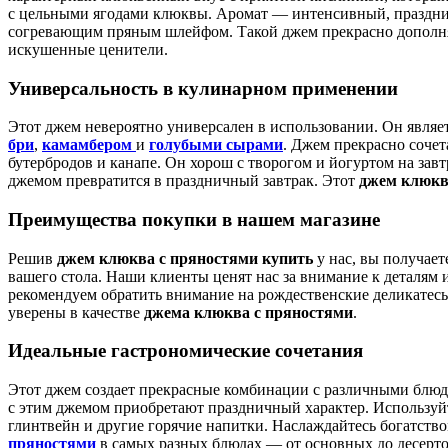
с цельными ягодами клюквы. Аромат — интенсивный, праздн
согревающим пряным шлейфом. Такой джем прекрасно дополняе
искушенные ценители.
Универсальность в кулинарном применении
Этот джем невероятно универсален в использовании. Он являе
бри
,
камамбером
и
голубыми сырами
. Джем прекрасно соче
бутербродов и канапе. Он хорош с творогом и йогуртом на завт
джемом превратится в праздничный завтрак. Этот
джем клюкв
Преимущества покупки в нашем магазине
Решив
джем клюква с пряностями купить
у нас, вы получае
вашего стола. Наши клиенты ценят нас за внимание к деталям 
рекомендуем обратить внимание на рождественские деликатесы
уверены в качестве
джема клюква с пряностями
.
Идеальные гастрономические сочетания
Этот джем создает прекрасные комбинации с различными блюд
с этим джемом приобретают праздничный характер. Используй
глинтвейн и другие горячие напитки. Наслаждайтесь богатств
пряностями
в самых разных блюдах — от основных до десерто