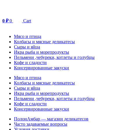
Перейти
к
содержимому
0
₽
0
Cart
Мясо и птица
Колбасы и мясные деликатесы
Сыры и яйца
Икра рыба и морепродукты
Пельмени ,чебуреки, котлеты и голубцы
Кофе и сладости
Консервированные закуски
Мясо и птица
Колбасы и мясные деликатесы
Сыры и яйца
Икра рыба и морепродукты
Пельмени ,чебуреки, котлеты и голубцы
Кофе и сладости
Консервированные закуски
ПолонАмбар — магазин деликатесов
Часто задаваемые вопросы
Условия доставки