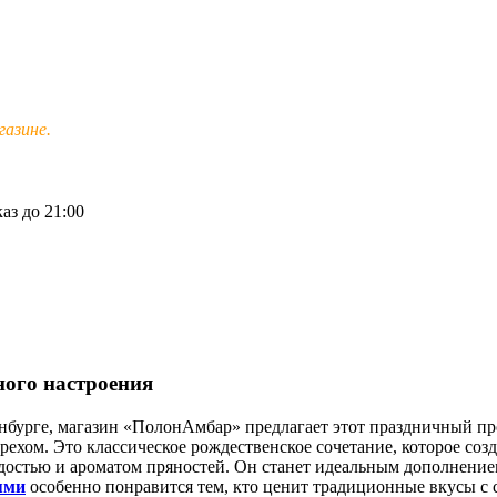
азине.
аз до 21:00
ного настроения
нбурге, магазин «ПолонАмбар» предлагает этот праздничный п
хом. Это классическое рождественское сочетание, которое соз
достью и ароматом пряностей. Он станет идеальным дополнением
ями
особенно понравится тем, кто ценит традиционные вкусы с