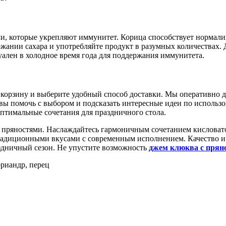
и, которые укрепляют иммунитет. Корица способствует нормализ
ании сахара и употребляйте продукт в разумных количествах. 
ален в холодное время года для поддержания иммунитета.
в корзину и выберите удобный способ доставки. Мы оперативно д
овы помочь с выбором и подсказать интересные идеи по исполь
оптимальные сочетания для праздничного стола.
с пряностями. Наслаждайтесь гармоничным сочетанием кислова
адиционными вкусами с современным исполнением. Качество и г
здничный сезон. Не упустите возможность
джем клюква с прян
ориандр, перец