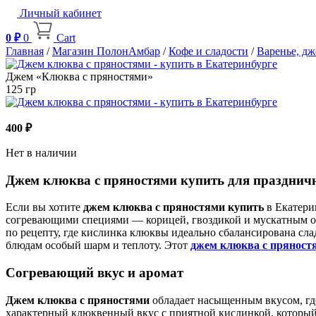
Личный кабинет
0
₽
0
Cart
Главная
/
Магазин ПолонАмбар
/
Кофе и сладости
/
Варенье, д
Джем «Клюква с пряностями»
125 гр
400
₽
Нет в наличии
Джем клюква с пряностями купить для празднич
Если вы хотите
джем клюква с пряностями купить
в Екатери
согревающими специями — корицей, гвоздикой и мускатным оре
по рецепту, где кислинка клюквы идеально сбалансирована сла
блюдам особый шарм и теплоту. Этот
джем клюква с пряност
Согревающий вкус и аромат
Джем клюква с пряностями
обладает насыщенным вкусом, гд
характерный клюквенный вкус с приятной кислинкой, который 