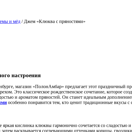
жемы и мёд
/ Джем «Клюква с пряностями»
ного настроения
нбурге, магазин «ПолонАмбар» предлагает этот праздничный п
хом. Это классическое рождественское сочетание, которое соз
достью и ароматом пряностей. Он станет идеальным дополнением
ями
особенно понравится тем, кто ценит традиционные вкусы с
е яркая кислинка клюквы гармонично сочетается со сладостью 
затем раскрывается согревающими оттенками корицы, гвоздики 