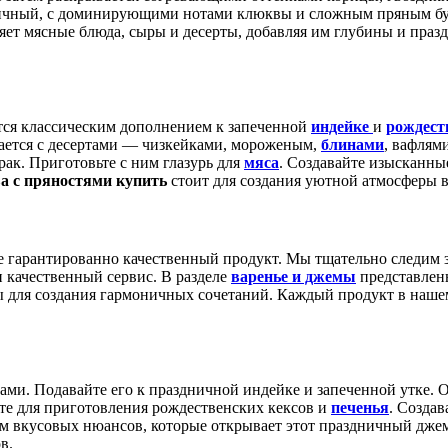
ичный, с доминирующими нотами клюквы и сложным пряным буке
т мясные блюда, сыры и десерты, добавляя им глубины и празд
тся классическим дополнением к запеченной
индейке
и
рождест
тается с десертами — чизкейками, мороженым,
блинами
, вафлям
рак. Приготовьте с ним глазурь для
мяса
. Создавайте изысканные
а с пряностями купить
стоит для создания уютной атмосферы в
те гарантированно качественный продукт. Мы тщательно следим 
и качественный сервис. В разделе
варенье и джемы
представлен
 для создания гармоничных сочетаний. Каждый продукт в нашем
ами. Подавайте его к праздничной индейке и запеченной утке.
те для приготовления рождественских кексов и
печенья
. Созда
ом вкусовых нюансов, которые открывает этот праздничный джем
в.