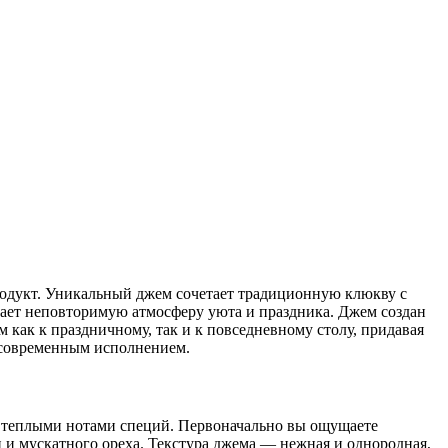
родукт. Уникальный джем сочетает традиционную клюкву с
дает неповторимую атмосферу уюта и праздника. Джем создан
 как к праздничному, так и к повседневному столу, придавая
 современным исполнением.
и теплыми нотами специй. Первоначально вы ощущаете
и мускатного ореха. Текстура джема — нежная и однородная,