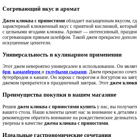
Согревающий вкус и аромат
Джем клюква с пряностями
обладает насыщенным вкусом, гд
характерный клюквенный вкус с приятной кислинкой, который 
с цельными ягодами клюквы. Аромат — интенсивный, праздн
согревающим пряным шлейфом. Такой джем прекрасно дополняе
искушенные ценители.
Универсальность в кулинарном применении
Этот джем невероятно универсален в использовании. Он являе
бри
,
камамбером
и
голубыми сырами
. Джем прекрасно соче
бутербродов и канапе. Он хорош с творогом и йогуртом на завт
джемом превратится в праздничный завтрак. Этот
джем клюкв
Преимущества покупки в нашем магазине
Решив
джем клюква с пряностями купить
у нас, вы получае
вашего стола. Наши клиенты ценят нас за внимание к деталям 
рекомендуем обратить внимание на рождественские деликатесы
уверены в качестве
джема клюква с пряностями
.
Идеальные гастрономические сочетания