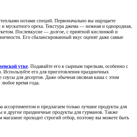
и теплыми нотами специй. Первоначально вы ощущаете
и мускатного ореха. Текстура джема — нежная и однородная,
том. Послевкусие — долгое, с приятной кислинкой и
ничности. Его сбалансированный вкус оценят даже самые
венской утке
. Подавайте его к сырным тарелкам, особенно с
и. Используйте его для приготовления праздничных
 соусы для десертов. Даже обычная овсяная каша с этим
 любое время года.
за ассортиментом и предлагаем только лучшие продукты для
ы и другие праздничные продукты для гурманов. Также
 магазине проходит строгий отбор, поэтому вы можете быть