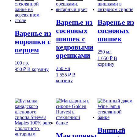
Варенье из
Варенье из
сосновых
сосновых
Варенье из
шишек с
шишек
морошки с
кедровыми
перцем
250 мл
орешками
1 650
₽
В
100 гр.
корзину
250 мл
950
₽
В корзину
1 555
₽
В
корзину
Винный
Мандарины