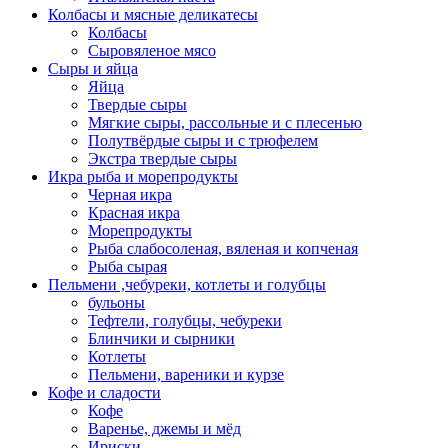
Колбасы и мясные деликатесы
Колбасы
Сыровяленое мясо
Сыры и яйца
Яйца
Твердые сыры
Мягкие сыры, рассольные и с плесенью
Полутвёрдые сыры и с трюфелем
Экстра твердые сыры
Икра рыба и морепродукты
Черная икра
Красная икра
Морепродукты
Рыба слабосоленая, вяленая и копченая
Рыба сырая
Пельмени ,чебуреки, котлеты и голубцы
бульоны
Тефтели, голубцы, чебуреки
Блинчики и сырники
Котлеты
Пельмени, вареники и курзе
Кофе и сладости
Кофе
Варенье, джемы и мёд
Ириски