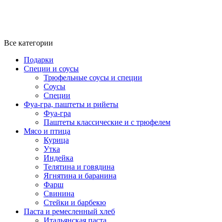
Все категории
Подарки
Специи и соусы
Трюфельные соусы и специи
Соусы
Специи
Фуа-гра, паштеты и рийеты
Фуа-гра
Паштеты классические и с трюфелем
Мясо и птица
Курица
Утка
Индейка
Телятина и говядина
Ягнятина и баранина
Фарш
Свинина
Стейки и барбекю
Паста и ремесленный хлеб
Итальянская паста