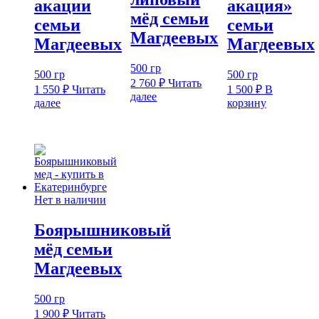
акации
акация»
мёд семьи
семьи
семьи
Магдеевых
Магдеевых
Магдеевых
500 гр
500 гр
500 гр
2 760
₽
Читать
1 550
₽
Читать
1 500
₽
В
далее
далее
корзину
Нет в наличии
Боярышниковый
мёд семьи
Магдеевых
500 гр
1 900
₽
Читать