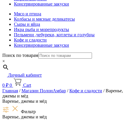
Консервированные закуски
Мясо и птица
Колбасы и мясные деликатесы
Сыры и яйца
Икра рыба и морепродукты
Пельмени ,чебуреки, котлеты и голубцы
Кофе и сладости
Консервированные закуски
Поиск по товарам
×
Личный кабинет
0
₽
0
Cart
Главная
/
Магазин ПолонАмбар
/
Кофе и сладости
/ Варенье,
джемы и мёд
Варенье, джемы и мёд
Фильтр
Варенье, джемы и мёд