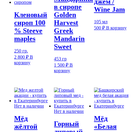
джем /
в сиропе
Wine Jam
Кленовый
Golden
сироп 100
Harvest
105 мл
500
₽
В корзину
% Steeve
Greek
maples
Mandarin
Sweet
250 гр.
2 800
₽
В
453 гр
корзину
1 500
₽
В
корзину
Нет в наличии
Нет в наличии
Мёд
Мёд
Горный
жёлтой
«Белая
липовый