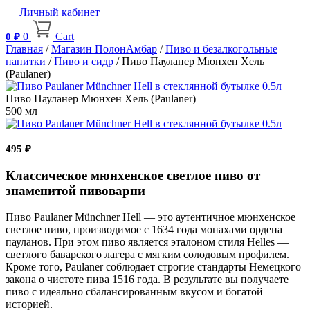
Личный кабинет
0
Cart
0
₽
Главная
/
Магазин ПолонАмбар
/
Пиво и безалкогольные
напитки
/
Пиво и сидр
/ Пиво Пауланер Мюнхен Хель
(Paulaner)
Пиво Пауланер Мюнхен Хель (Paulaner)
500 мл
495
₽
Классическое мюнхенское светлое пиво от
знаменитой пивоварни
Пиво Paulaner Münchner Hell — это аутентичное мюнхенское
светлое пиво, производимое с 1634 года монахами ордена
пауланов. При этом пиво является эталоном стиля Helles —
светлого баварского лагера с мягким солодовым профилем.
Кроме того, Paulaner соблюдает строгие стандарты Немецкого
закона о чистоте пива 1516 года. В результате вы получаете
пиво с идеально сбалансированным вкусом и богатой
историей.