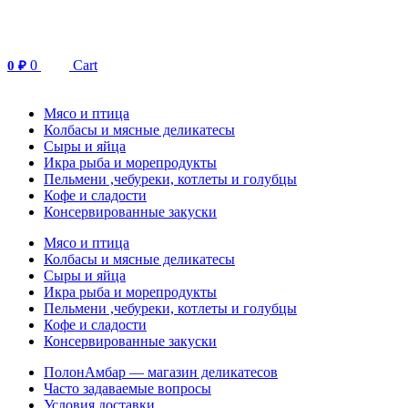
Перейти
к
содержимому
0
Cart
0
₽
Мясо и птица
Колбасы и мясные деликатесы
Сыры и яйца
Икра рыба и морепродукты
Пельмени ,чебуреки, котлеты и голубцы
Кофе и сладости
Консервированные закуски
Мясо и птица
Колбасы и мясные деликатесы
Сыры и яйца
Икра рыба и морепродукты
Пельмени ,чебуреки, котлеты и голубцы
Кофе и сладости
Консервированные закуски
ПолонАмбар — магазин деликатесов
Часто задаваемые вопросы
Условия доставки