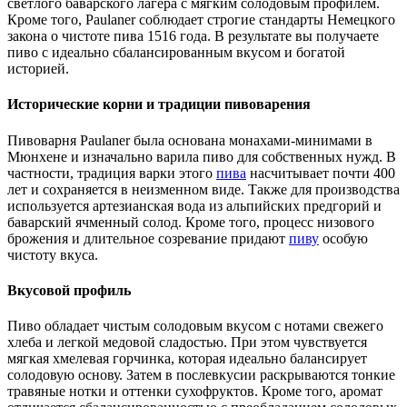
светлого баварского лагера с мягким солодовым профилем.
Кроме того, Paulaner соблюдает строгие стандарты Немецкого
закона о чистоте пива 1516 года. В результате вы получаете
пиво с идеально сбалансированным вкусом и богатой
историей.
Исторические корни и традиции пивоварения
Пивоварня Paulaner была основана монахами-минимами в
Мюнхене и изначально варила пиво для собственных нужд. В
частности, традиция варки этого
пива
насчитывает почти 400
лет и сохраняется в неизменном виде. Также для производства
используется артезианская вода из альпийских предгорий и
баварский ячменный солод. Кроме того, процесс низового
брожения и длительное созревание придают
пиву
особую
чистоту вкуса.
Вкусовой профиль
Пиво обладает чистым солодовым вкусом с нотами свежего
хлеба и легкой медовой сладостью. При этом чувствуется
мягкая хмелевая горчинка, которая идеально балансирует
солодовую основу. Затем в послевкусии раскрываются тонкие
травяные нотки и оттенки сухофруктов. Кроме того, аромат