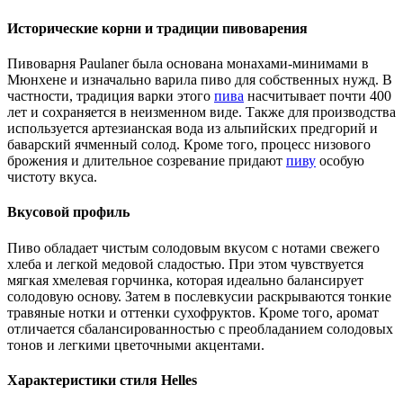
Исторические корни и традиции пивоварения
Пивоварня Paulaner была основана монахами-минимами в
Мюнхене и изначально варила пиво для собственных нужд. В
частности, традиция варки этого
пива
насчитывает почти 400
лет и сохраняется в неизменном виде. Также для производства
используется артезианская вода из альпийских предгорий и
баварский ячменный солод. Кроме того, процесс низового
брожения и длительное созревание придают
пиву
особую
чистоту вкуса.
Вкусовой профиль
Пиво обладает чистым солодовым вкусом с нотами свежего
хлеба и легкой медовой сладостью. При этом чувствуется
мягкая хмелевая горчинка, которая идеально балансирует
солодовую основу. Затем в послевкусии раскрываются тонкие
травяные нотки и оттенки сухофруктов. Кроме того, аромат
отличается сбалансированностью с преобладанием солодовых
тонов и легкими цветочными акцентами.
Характеристики стиля Helles