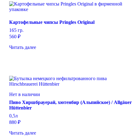
Картофельные чипсы Pringles Original
165 гр.
560
₽
Читать далее
Нет в наличии
Пиво Хиршбрауерай, хютенбир (Альпийское) / Allgäuer
Hüttenbier
0,5л
880
₽
Читать далее