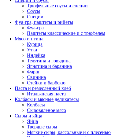
Специи и соусы
Трюфельные соусы и специи
Соусы
Специи
Фуа-гра, паштеты и рийеты
Фуа-гра
Паштеты классические и с трюфелем
Мясо и птица
Курица
Утка
Индейка
Телятина и говядина
Ягнятина и баранина
Фарш
Свинина
Стейки и барбекю
Паста и ремесленный хлеб
Итальянская паста
Колбасы и мясные деликатесы
Колбасы
Сыровяленое мясо
Сыры и яйца
Яйца
Твердые сыры
Мягкие сыры, рассольные и с плесенью