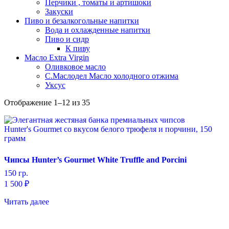
Перчики , томаты и артишоки
Закуски
Пиво и безалкогольные напитки
Вода и охлажденные напитки
Пиво и сидр
К пиву
Масло Extra Virgin
Оливковое масло
С.Маслодел Масло холодного отжима
Уксус
Сортировка:
Отображение 1–12 из 35
самые
недавние
Чипсы Hunter’s Gourmet White Truffle and Porcini
150 гр.
1 500
₽
Читать далее