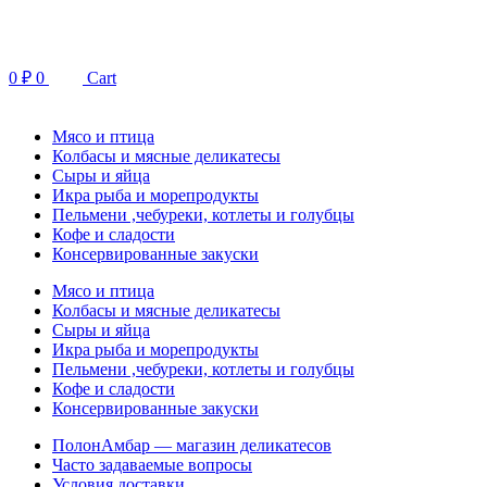
Перейти
к
содержимому
0
₽
0
Cart
Мясо и птица
Колбасы и мясные деликатесы
Сыры и яйца
Икра рыба и морепродукты
Пельмени ,чебуреки, котлеты и голубцы
Кофе и сладости
Консервированные закуски
Мясо и птица
Колбасы и мясные деликатесы
Сыры и яйца
Икра рыба и морепродукты
Пельмени ,чебуреки, котлеты и голубцы
Кофе и сладости
Консервированные закуски
ПолонАмбар — магазин деликатесов
Часто задаваемые вопросы
Условия доставки