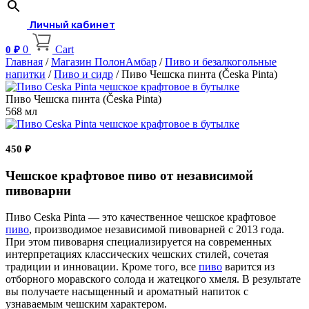
Личный кабинет
0
Cart
0
₽
Главная
/
Магазин ПолонАмбар
/
Пиво и безалкогольные
напитки
/
Пиво и сидр
/ Пиво Чешска пинта (Česka Pinta)
Пиво Чешска пинта (Česka Pinta)
568 мл
450
₽
Чешское крафтовое пиво от независимой
пивоварни
Пиво Ceska Pinta — это качественное чешское крафтовое
пиво
, производимое независимой пивоварней с 2013 года.
При этом пивоварня специализируется на современных
интерпретациях классических чешских стилей, сочетая
традиции и инновации. Кроме того, все
пиво
варится из
отборного моравского солода и жатецкого хмеля. В результате
вы получаете насыщенный и ароматный напиток с
узнаваемым чешским характером.