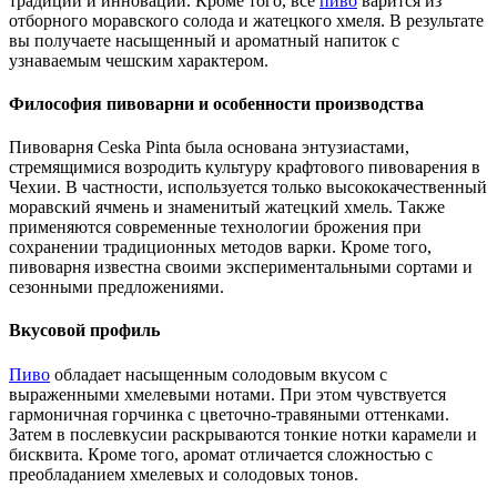
традиции и инновации. Кроме того, все
пиво
варится из
отборного моравского солода и жатецкого хмеля. В результате
вы получаете насыщенный и ароматный напиток с
узнаваемым чешским характером.
Философия пивоварни и особенности производства
Пивоварня Ceska Pinta была основана энтузиастами,
стремящимися возродить культуру крафтового пивоварения в
Чехии. В частности, используется только высококачественный
моравский ячмень и знаменитый жатецкий хмель. Также
применяются современные технологии брожения при
сохранении традиционных методов варки. Кроме того,
пивоварня известна своими экспериментальными сортами и
сезонными предложениями.
Вкусовой профиль
Пиво
обладает насыщенным солодовым вкусом с
выраженными хмелевыми нотами. При этом чувствуется
гармоничная горчинка с цветочно-травяными оттенками.
Затем в послевкусии раскрываются тонкие нотки карамели и
бисквита. Кроме того, аромат отличается сложностью с
преобладанием хмелевых и солодовых тонов.