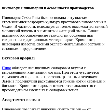
Философия пивоварни и особенности производства
Пивоварня Ceska Pinta была основана энтузиастами,
стремящимися возродить культуру крафтового пивоварения в
Чехии. В частности, используется только высококачественный
моравский ячмень и знаменитый жатецкий хмель. Также
применяются современные технологии брожения при
сохранении традиционных методов варки. Кроме того,
пивоварня известна своими экспериментальными сортами и
сезонными предложениями.
Вкусовой профиль
Пиво
обладает насыщенным солодовым вкусом с
выраженными хмелевыми нотами. При этом чувствуется
гармоничная горчинка с цветочно-травяными оттенками.
Затем в послевкусии раскрываются тонкие нотки карамели и
бисквита. Кроме того, аромат отличается сложностью с
преобладанием хмелевых и солодовых тонов.
Ассортимент и стили
Пивоварня предлагает широкий спектр стилей — от