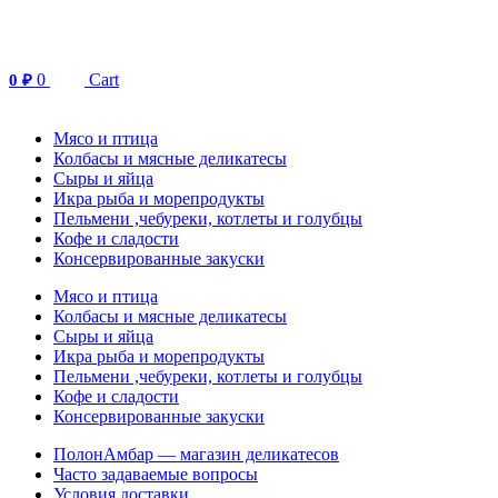
Перейти
к
содержимому
0
Cart
0
₽
Мясо и птица
Колбасы и мясные деликатесы
Сыры и яйца
Икра рыба и морепродукты
Пельмени ,чебуреки, котлеты и голубцы
Кофе и сладости
Консервированные закуски
Мясо и птица
Колбасы и мясные деликатесы
Сыры и яйца
Икра рыба и морепродукты
Пельмени ,чебуреки, котлеты и голубцы
Кофе и сладости
Консервированные закуски
ПолонАмбар — магазин деликатесов
Часто задаваемые вопросы
Условия доставки