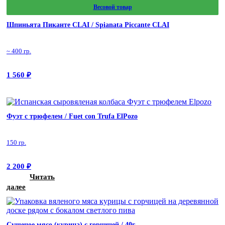
Весовой товар
Шпиньята Пиканте CLAI / Spianata Piccante CLAI
~ 400 гр.
1 560
₽
Фуэт с трюфелем / Fuet con Trufa ElPozo
150 гр.
2 200
₽
Читать
далее
Сушеное мясо (курица) с горчицей / 40г