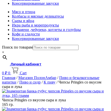
Консервированные закуски
Мясо и птица
Колбасы и мясные деликатесы
Сыры и яйца
Икра рыба и морепродукты
Пельмени ,чебуреки, котлеты и голубцы
Кофе и сладости
Консервированные закуски
Поиск по товарам
×
Личный кабинет
0
₽
0
Cart
Главная
/
Магазин ПолонАмбар
/
Пиво и безалкогольные
напитки
/
Пиво и сидр
/
К пиву
/ Чипсы Pringles со вкусом
сыра и лука
Чипсы Pringles со вкусом сыра и лука
165 гр.