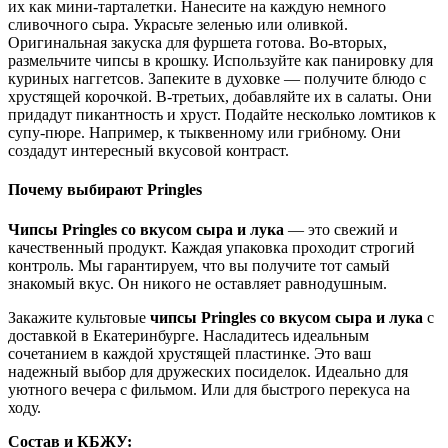
их как мини-тарталетки. Нанесите на каждую немного
сливочного сыра. Украсьте зеленью или оливкой.
Оригинальная закуска для фуршета готова. Во-вторых,
размельчите чипсы в крошку. Используйте как панировку для
куриных наггетсов. Запеките в духовке — получите блюдо с
хрустящей корочкой. В-третьих, добавляйте их в салаты. Они
придадут пикантность и хруст. Подайте несколько ломтиков к
супу-пюре. Например, к тыквенному или грибному. Они
создадут интересный вкусовой контраст.
Почему выбирают Pringles
Чипсы Pringles со вкусом сыра и лука
— это свежий и
качественный продукт. Каждая упаковка проходит строгий
контроль. Мы гарантируем, что вы получите тот самый
знакомый вкус. Он никого не оставляет равнодушным.
Закажите культовые
чипсы Pringles со вкусом сыра и лука
с
доставкой в Екатеринбурге. Насладитесь идеальным
сочетанием в каждой хрустящей пластинке. Это ваш
надежный выбор для дружеских посиделок. Идеально для
уютного вечера с фильмом. Или для быстрого перекуса на
ходу.
Состав и КБЖУ: