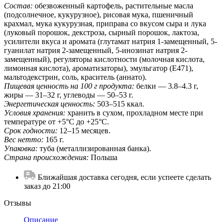
Состав:
обезвоженный картофель, растительные масла
(подсолнечное, кукурузное), рисовая мука, пшеничный
крахмал, мука кукурузная, приправа со вкусом сыра и лука
(луковый порошок, декстроза, сырный порошок, лактоза,
усилители вкуса и аромата (глутамат натрия 1-замещенный, 5-
гуанилат натрия 2-замещенный, 5-инозинат натрия 2-
замещенный), регуляторы кислотности (молочная кислота,
лимонная кислота), ароматизаторы), эмульгатор (E471),
мальтодекстрин, соль, краситель (аннато).
Пищевая ценность на 100 г продукта:
белки — 3.8–4.3 г,
жиры — 31–32 г, углеводы — 50–53 г.
Энергетическая ценность:
503–515 ккал.
Условия хранения:
хранить в сухом, прохладном месте при
температуре от +5°C до +25°C.
Срок годности:
12–15 месяцев.
Вес нетто:
165 г.
Упаковка:
туба (металлизированная банка).
Страна происхождения:
Польша
Ближайшая доставка сегодня, если успеете сделать
заказ до 21:00
Отзывы
Описание