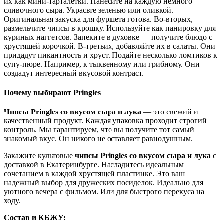
их как мини-тарталетки. Нанесите на каждую немного
сливочного сыра. Украсьте зеленью или оливкой.
Оригинальная закуска для фуршета готова. Во-вторых,
размельчите чипсы в крошку. Используйте как панировку для
куриных наггетсов. Запеките в духовке — получите блюдо с
хрустящей корочкой. В-третьих, добавляйте их в салаты. Они
придадут пикантность и хруст. Подайте несколько ломтиков к
супу-пюре. Например, к тыквенному или грибному. Они
создадут интересный вкусовой контраст.
Почему выбирают Pringles
Чипсы Pringles со вкусом сыра и лука
— это свежий и
качественный продукт. Каждая упаковка проходит строгий
контроль. Мы гарантируем, что вы получите тот самый
знакомый вкус. Он никого не оставляет равнодушным.
Закажите культовые
чипсы Pringles со вкусом сыра и лука
с
доставкой в Екатеринбурге. Насладитесь идеальным
сочетанием в каждой хрустящей пластинке. Это ваш
надежный выбор для дружеских посиделок. Идеально для
уютного вечера с фильмом. Или для быстрого перекуса на
ходу.
Состав и КБЖУ: