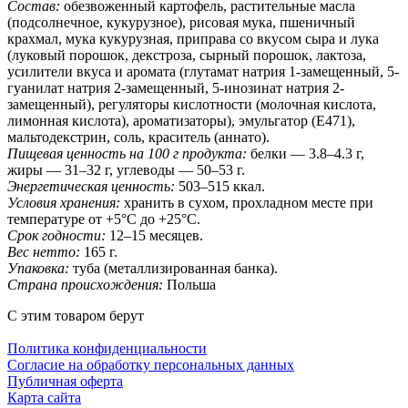
Состав:
обезвоженный картофель, растительные масла
(подсолнечное, кукурузное), рисовая мука, пшеничный
крахмал, мука кукурузная, приправа со вкусом сыра и лука
(луковый порошок, декстроза, сырный порошок, лактоза,
усилители вкуса и аромата (глутамат натрия 1-замещенный, 5-
гуанилат натрия 2-замещенный, 5-инозинат натрия 2-
замещенный), регуляторы кислотности (молочная кислота,
лимонная кислота), ароматизаторы), эмульгатор (E471),
мальтодекстрин, соль, краситель (аннато).
Пищевая ценность на 100 г продукта:
белки — 3.8–4.3 г,
жиры — 31–32 г, углеводы — 50–53 г.
Энергетическая ценность:
503–515 ккал.
Условия хранения:
хранить в сухом, прохладном месте при
температуре от +5°C до +25°C.
Срок годности:
12–15 месяцев.
Вес нетто:
165 г.
Упаковка:
туба (металлизированная банка).
Страна происхождения:
Польша
С этим товаром берут
Политика конфиденциальности
Cогласие на обработку персональных данных
Публичная оферта
Карта сайта