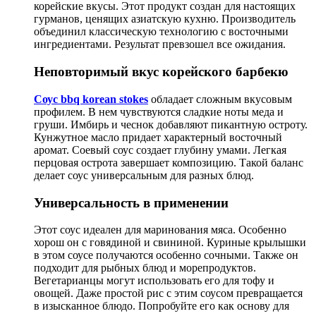
корейские вкусы. Этот продукт создан для настоящих
гурманов, ценящих азиатскую кухню. Производитель
объединил классическую технологию с восточными
ингредиентами. Результат превзошел все ожидания.
Неповторимый вкус корейского барбекю
Соус bbq korean stokes
обладает сложным вкусовым
профилем. В нем чувствуются сладкие ноты меда и
груши. Имбирь и чеснок добавляют пикантную остроту.
Кунжутное масло придает характерный восточный
аромат. Соевый соус создает глубину умами. Легкая
перцовая острота завершает композицию. Такой баланс
делает соус универсальным для разных блюд.
Универсальность в применении
Этот соус идеален для маринования мяса. Особенно
хорош он с говядиной и свининой. Куриные крылышки
в этом соусе получаются особенно сочными. Также он
подходит для рыбных блюд и морепродуктов.
Вегетарианцы могут использовать его для тофу и
овощей. Даже простой рис с этим соусом превращается
в изысканное блюдо. Попробуйте его как основу для