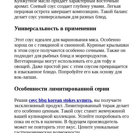
Кунжутное масло придает характерный восточный
аромат. Соевый соус создает глубину умами. Легкая
перцовая острота завершает композицию. Такой баланс
делает соус универсальным для разных блюд.
Универсальность в применении
Этот соус идеален для маринования мяса. Особенно
хорош он с говядиной и свининой. Куриные крылышки
в этом соусе получаются особенно сочными. Также он
подходит для рыбных блюд и морепродуктов.
Вегетарианцы могут использовать его для тофу и
овощей. Даже простой рис с этим соусом превращается
в изысканное блюдо. Попробуйте его как основу для
вок-лапши.
Особенности лимитированной серии
Решив
соус bbq korean stokes купить
, вы получаете
эксклюзивный продукт. Лимитированный тираж делает
его особенно ценным. Такой соус станет жемчужиной
вашей кулинарной коллекции. Успейте попробовать его
пока он есть в наличии. В будущем производитель
может не повторить этот вкус. Цените уникальные
гастрономические возможности.