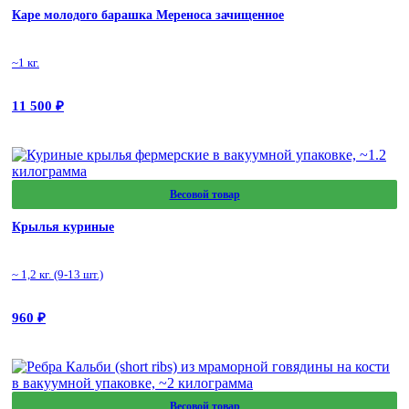
Каре молодого барашка Мереноса зачищенное
~1 кг.
11 500
₽
Весовой товар
Крылья куриные
~ 1,2 кг. (9-13 шт.)
960
₽
Весовой товар