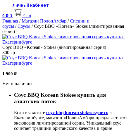
Личный кабинет
0
Cart
0
₽
Главная
/
Магазин ПолонАмбар
/
Специи и
соусы
/
Соусы
/ Соус BBQ «Korean» Stokes (лимитированная
серия)
Соус BBQ «Korean» Stokes (лимитированная серия)
300 гр
1 900
₽
Нет в наличии
Соус BBQ Korean Stokes купить для
азиатских ноток
Если вы хотите
соус bbq korean stokes купить
в
Екатеринбурге, магазин «ПолонАмбар» предлагает этот
эксклюзив лимитированной серии. Уникальный соус
сочетает традиции британского качества и яркие