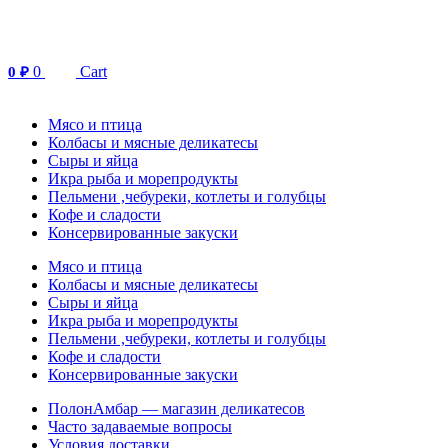
Перейти
к
содержимому
0
Cart
0
₽
Мясо и птица
Колбасы и мясные деликатесы
Сыры и яйца
Икра рыба и морепродукты
Пельмени ,чебуреки, котлеты и голубцы
Кофе и сладости
Консервированные закуски
Мясо и птица
Колбасы и мясные деликатесы
Сыры и яйца
Икра рыба и морепродукты
Пельмени ,чебуреки, котлеты и голубцы
Кофе и сладости
Консервированные закуски
ПолонАмбар — магазин деликатесов
Часто задаваемые вопросы
Условия доставки