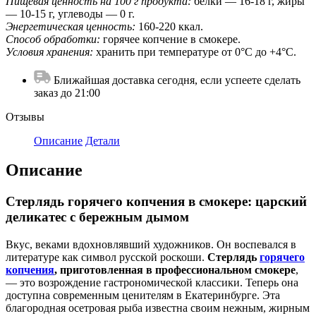
Пищевая ценность на 100 г продукта:
белки — 16-18 г, жиры
— 10-15 г, углеводы — 0 г.
Энергетическая ценность:
160-220 ккал.
Способ обработки:
горячее копчение в смокере.
Условия хранения:
хранить при температуре от 0°C до +4°C.
Ближайшая доставка сегодня, если успеете сделать
заказ до 21:00
Отзывы
Описание
Детали
Описание
Стерлядь горячего копчения в смокере: царский
деликатес с бережным дымом
Вкус, веками вдохновлявший художников. Он воспевался в
литературе как символ русской роскоши.
Стерлядь
горячего
копчения
, приготовленная в профессиональном смокере
,
— это возрождение гастрономической классики. Теперь она
доступна современным ценителям в Екатеринбурге. Эта
благородная осетровая рыба известна своим нежным, жирным