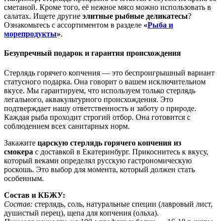
сметаной. Кроме того, её нежное мясо можно использовать в
салатах. Ищете другие
элитные рыбные деликатесы
?
Ознакомьтесь с ассортиментом в разделе
«
Рыба и
морепродукты
»
.
Безупречный подарок и гарантия происхождения
Стерлядь горячего копчения — это беспроигрышный вариант
статусного подарка. Она говорит о вашем исключительном
вкусе. Мы гарантируем, что используем только стерлядь
легального, аквакультурного происхождения. Это
подтверждает нашу ответственность и заботу о природе.
Каждая рыба проходит строгий отбор. Она готовится с
соблюдением всех санитарных норм.
Закажите
царскую стерлядь горячего копчения из
смокера
с доставкой в Екатеринбург. Прикоснитесь к вкусу,
который веками определял русскую гастрономическую
роскошь. Это выбор для момента, который должен стать
особенным.
Состав и КБЖУ:
Состав:
стерлядь, соль, натуральные специи (лавровый лист,
душистый перец), щепа для копчения (ольха).