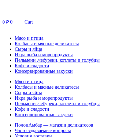
Перейти
к
содержимому
0
Cart
0
₽
Мясо и птица
Колбасы и мясные деликатесы
Сыры и яйца
Икра рыба и морепродукты
Пельмени ,чебуреки, котлеты и голубцы
Кофе и сладости
Консервированные закуски
Мясо и птица
Колбасы и мясные деликатесы
Сыры и яйца
Икра рыба и морепродукты
Пельмени ,чебуреки, котлеты и голубцы
Кофе и сладости
Консервированные закуски
ПолонАмбар — магазин деликатесов
Часто задаваемые вопросы
Условия доставки