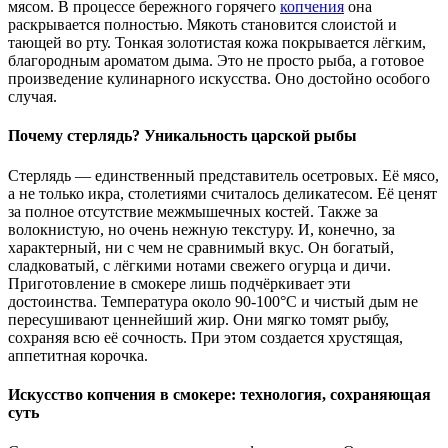
мясом. В процессе бережного горячего
копчения
она
раскрывается полностью. Мякоть становится слоистой и
тающей во рту. Тонкая золотистая кожа покрывается лёгким,
благородным ароматом дыма. Это не просто рыба, а готовое
произведение кулинарного искусства. Оно достойно особого
случая.
Почему стерлядь? Уникальность царской рыбы
Стерлядь — единственный представитель осетровых. Её мясо,
а не только икра, столетиями считалось деликатесом. Её ценят
за полное отсутствие межмышечных костей. Также за
волокнистую, но очень нежную текстуру. И, конечно, за
характерный, ни с чем не сравнимый вкус. Он богатый,
сладковатый, с лёгкими нотами свежего огурца и дичи.
Приготовление в смокере лишь подчёркивает эти
достоинства. Температура около 90-100°C и чистый дым не
пересушивают ценнейший жир. Они мягко томят рыбу,
сохраняя всю её сочность. При этом создается хрустящая,
аппетитная корочка.
Искусство копчения в смокере: технология, сохраняющая
суть