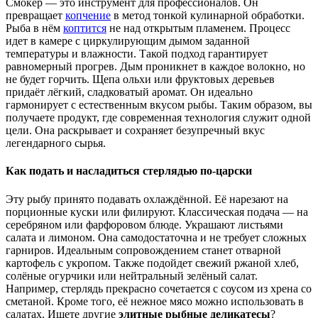
Смокер — это инструмент для профессионалов. Он
превращает
копчение
в метод тонкой кулинарной обработки.
Рыба в нём
коптится
не над открытым пламенем. Процесс
идет в камере с циркулирующим дымом заданной
температуры и влажности. Такой подход гарантирует
равномерный прогрев. Дым проникнет в каждое волокно, но
не будет горчить. Щепа ольхи или фруктовых деревьев
придаёт лёгкий, сладковатый аромат. Он идеально
гармонирует с естественным вкусом рыбы. Таким образом, вы
получаете продукт, где современная технология служит одной
цели. Она раскрывает и сохраняет безупречный вкус
легендарного сырья.
Как подать и насладиться стерлядью по-царски
Эту рыбу принято подавать охлаждённой. Её нарезают на
порционные куски или филируют. Классическая подача — на
серебряном или фарфоровом блюде. Украшают листьями
салата и лимоном. Она самодостаточна и не требует сложных
гарниров. Идеальным сопровождением станет отварной
картофель с укропом. Также подойдет свежий ржаной хлеб,
солёные огурчики или нейтральный зелёный салат.
Например, стерлядь прекрасно сочетается с соусом из хрена со
сметаной. Кроме того, её нежное мясо можно использовать в
салатах. Ищете другие
элитные рыбные деликатесы
?