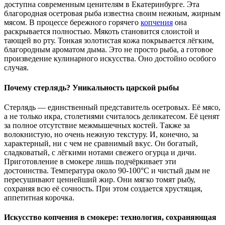
доступна современным ценителям в Екатеринбурге. Эта
благородная осетровая рыба известна своим нежным, жирным
мясом. В процессе бережного горячего
копчения
она
раскрывается полностью. Мякоть становится слоистой и
тающей во рту. Тонкая золотистая кожа покрывается лёгким,
благородным ароматом дыма. Это не просто рыба, а готовое
произведение кулинарного искусства. Оно достойно особого
случая.
Почему стерлядь? Уникальность царской рыбы
Стерлядь — единственный представитель осетровых. Её мясо,
а не только икра, столетиями считалось деликатесом. Её ценят
за полное отсутствие межмышечных костей. Также за
волокнистую, но очень нежную текстуру. И, конечно, за
характерный, ни с чем не сравнимый вкус. Он богатый,
сладковатый, с лёгкими нотами свежего огурца и дичи.
Приготовление в смокере лишь подчёркивает эти
достоинства. Температура около 90-100°C и чистый дым не
пересушивают ценнейший жир. Они мягко томят рыбу,
сохраняя всю её сочность. При этом создается хрустящая,
аппетитная корочка.
Искусство копчения в смокере: технология, сохраняющая