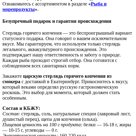
Ознакомьтесь с ассортиментом в разделе
«
Рыба и
морепродукты
»
.
Безупречный подарок и гарантия происхождения
Стерлядь горячего копчения — это беспроигрышный вариант
статусного подарка. Она говорит о вашем исключительном
вкусе. Мы гарантируем, что используем только стерлядь
легального, аквакультурного происхождения. Это
подтверждает нашу ответственность и заботу о природе.
Каждая рыба проходит строгий отбор. Она готовится с
соблюдением всех санитарных норм.
Закажите
царскую стерлядь горячего копчения из
смокера
с доставкой в Екатеринбург. Прикоснитесь к вкусу,
который веками определял русскую гастрономическую
роскошь. Это выбор для момента, который должен стать
особенным.
Состав и КБЖУ:
Состав:
стерлядь, соль, натуральные специи (лавровый лист,
душистый перец), щепа для копчения (ольха).
Пищевая ценность на 100 г продукта:
белки — 16-18 г, жиры
— 10-15 г, углеводы — 0 г.
Энергетическая ценность:
160-220 ккал.