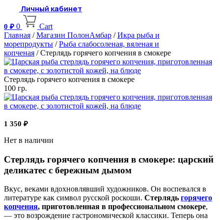
Личный кабинет
0
Cart
0
₽
Главная
/
Магазин ПолонАмбар
/
Икра рыба и
морепродукты
/
Рыба слабосоленая, вяленая и
копченая
/ Стерлядь горячего копчения в смокере
Стерлядь горячего копчения в смокере
100 гр.
1 350
₽
Нет в наличии
Стерлядь горячего копчения в смокере: царский
деликатес с бережным дымом
Вкус, веками вдохновлявший художников. Он воспевался в
литературе как символ русской роскоши.
Стерлядь
горячего
копчения
, приготовленная в профессиональном смокере
,
— это возрождение гастрономической классики. Теперь она