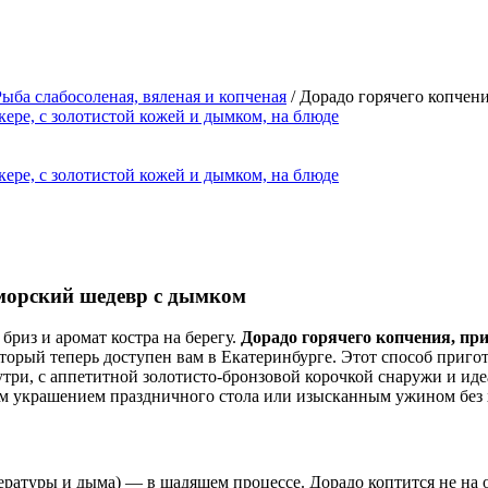
Рыба слабосоленая, вяленая и копченая
/ Дорадо горячего копчени
оморский шедевр с дымком
бриз и аромат костра на берегу.
Дорадо горячего копчения, пр
торый теперь доступен вам в Екатеринбурге. Этот способ пригот
утри, с аппетитной золотисто-бронзовой корочкой снаружи и ид
ым украшением праздничного стола или изысканным ужином без 
ературы и дыма) — в щадящем процессе. Дорадо коптится не на 