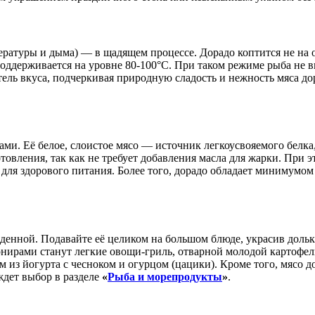
ературы и дыма) — в щадящем процессе. Дорадо коптится не на 
поддерживается на уровне 80-100°C. При таком режиме рыба не 
ель вкуса, подчеркивая природную сладость и нежность мяса до
ами. Её белое, слоистое мясо — источник легкоусвояемого белк
овления, так как не требует добавления масла для жарки. При э
для здорового питания. Более того, дорадо обладает минимумом 
ажденной. Подавайте её целиком на большом блюде, украсив дол
нирами станут легкие овощи-гриль, отварной молодой картофель
м из йогурта с чесноком и огурцом (цацики). Кроме того, мясо 
ждет выбор в разделе
«
Рыба и морепродукты
»
.