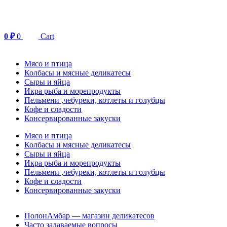
Перейти
к
содержимому
0
₽
0
Cart
Мясо и птица
Колбасы и мясные деликатесы
Сыры и яйца
Икра рыба и морепродукты
Пельмени ,чебуреки, котлеты и голубцы
Кофе и сладости
Консервированные закуски
Мясо и птица
Колбасы и мясные деликатесы
Сыры и яйца
Икра рыба и морепродукты
Пельмени ,чебуреки, котлеты и голубцы
Кофе и сладости
Консервированные закуски
ПолонАмбар — магазин деликатесов
Часто задаваемые вопросы