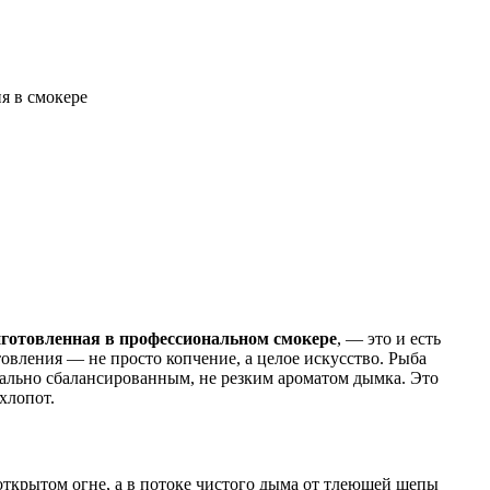
я в смокере
иготовленная в профессиональном смокере
, — это и есть
овления — не просто копчение, а целое искусство. Рыба
еально сбалансированным, не резким ароматом дымка. Это
хлопот.
открытом огне, а в потоке чистого дыма от тлеющей щепы