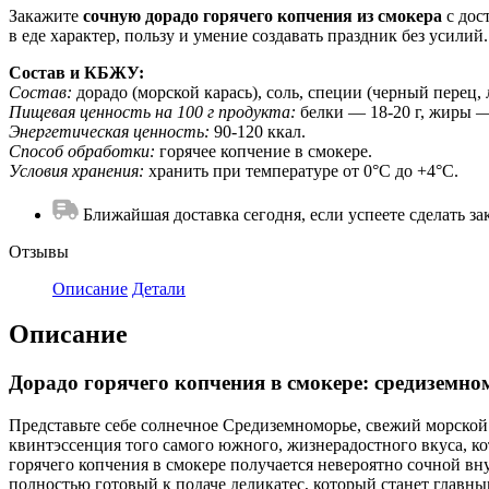
Закажите
сочную дорадо горячего копчения из смокера
с дос
в еде характер, пользу и умение создавать праздник без усилий.
Состав и КБЖУ:
Состав:
дорадо (морской карась), соль, специи (черный перец, 
Пищевая ценность на 100 г продукта:
белки — 18-20 г, жиры — 
Энергетическая ценность:
90-120 ккал.
Способ обработки:
горячее копчение в смокере.
Условия хранения:
хранить при температуре от 0°C до +4°C.
Ближайшая доставка сегодня, если успеете сделать зак
Отзывы
Описание
Детали
Описание
Дорадо горячего копчения в смокере: средиземн
Представьте себе солнечное Средиземноморье, свежий морской 
квинтэссенция того самого южного, жизнерадостного вкуса, ко
горячего копчения в смокере получается невероятно сочной вн
полностью готовый к подаче деликатес, который станет главн