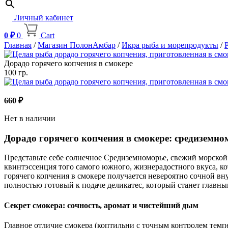
Личный кабинет
0
₽
0
Cart
Главная
/
Магазин ПолонАмбар
/
Икра рыба и морепродукты
/
Дорадо горячего копчения в смокере
100 гр.
660
₽
Нет в наличии
Дорадо горячего копчения в смокере: средиземн
Представьте себе солнечное Средиземноморье, свежий морской 
квинтэссенция того самого южного, жизнерадостного вкуса, ко
горячего копчения в смокере получается невероятно сочной вн
полностью готовый к подаче деликатес, который станет главн
Секрет смокера: сочность, аромат и чистейший дым
Главное отличие смокера (коптильни с точным контролем темп