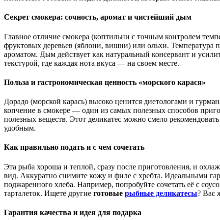
Секрет смокера: сочность, аромат и чистейший дым
Главное отличие смокера (коптильни с точным контролем темп
фруктовых деревьев (яблони, вишни) или ольхи. Температура 
ароматом. Дым действует как натуральный консервант и усилит
текстурой, где каждая нота вкуса — на своем месте.
Польза и гастрономическая ценность «морского карася»
Дорадо (морской карась) высоко ценится диетологами и гурман
копчение в смокере — один из самых полезных способов пригот
полезных веществ. Этот деликатес можно смело рекомендовать 
удобным.
Как правильно подать и с чем сочетать
Эта рыба хороша и теплой, сразу после приготовления, и охл
вид. Аккуратно снимите кожу и филе с хребта. Идеальными гар
поджаренного хлеба. Например, попробуйте сочетать её с соусо
тарталеток. Ищете другие
готовые
рыбные деликатесы
? Вас 
Гарантия качества и идея для подарка