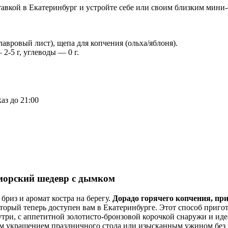
тавкой в Екатеринбург и устройте себе или своим близким мини-
лавровый лист), щепа для копчения (ольха/яблоня).
2-5 г, углеводы — 0 г.
аз до 21:00
оморский шедевр с дымком
бриз и аромат костра на берегу.
Дорадо горячего копчения, пр
торый теперь доступен вам в Екатеринбурге. Этот способ пригот
утри, с аппетитной золотисто-бронзовой корочкой снаружи и ид
ым украшением праздничного стола или изысканным ужином без 