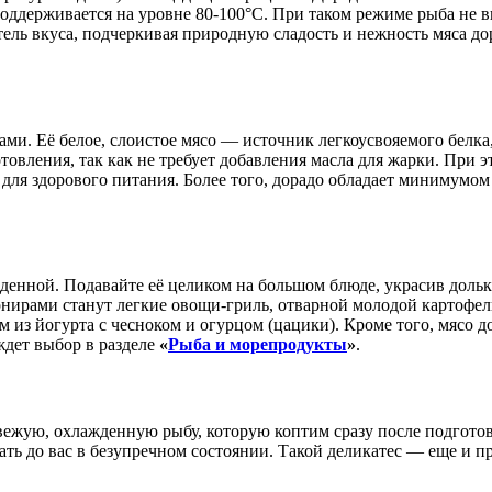
поддерживается на уровне 80-100°C. При таком режиме рыба не 
ель вкуса, подчеркивая природную сладость и нежность мяса до
ами. Её белое, слоистое мясо — источник легкоусвояемого белк
овления, так как не требует добавления масла для жарки. При э
для здорового питания. Более того, дорадо обладает минимумом 
ажденной. Подавайте её целиком на большом блюде, украсив дол
нирами станут легкие овощи-гриль, отварной молодой картофель
м из йогурта с чесноком и огурцом (цацики). Кроме того, мясо 
ждет выбор в разделе
«
Рыба и морепродукты
»
.
вежую, охлажденную рыбу, которую коптим сразу после подготов
ать до вас в безупречном состоянии. Такой деликатес — еще и п