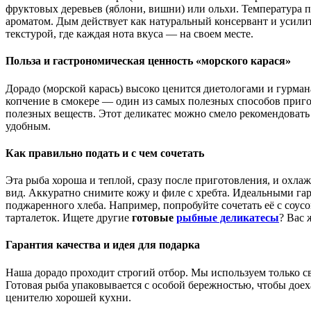
фруктовых деревьев (яблони, вишни) или ольхи. Температура 
ароматом. Дым действует как натуральный консервант и усилит
текстурой, где каждая нота вкуса — на своем месте.
Польза и гастрономическая ценность «морского карася»
Дорадо (морской карась) высоко ценится диетологами и гурман
копчение в смокере — один из самых полезных способов пригот
полезных веществ. Этот деликатес можно смело рекомендовать 
удобным.
Как правильно подать и с чем сочетать
Эта рыба хороша и теплой, сразу после приготовления, и охл
вид. Аккуратно снимите кожу и филе с хребта. Идеальными гар
поджаренного хлеба. Например, попробуйте сочетать её с соусо
тарталеток. Ищете другие
готовые
рыбные деликатесы
? Вас 
Гарантия качества и идея для подарка
Наша дорадо проходит строгий отбор. Мы используем только с
Готовая рыба упаковывается с особой бережностью, чтобы доех
ценителю хорошей кухни.