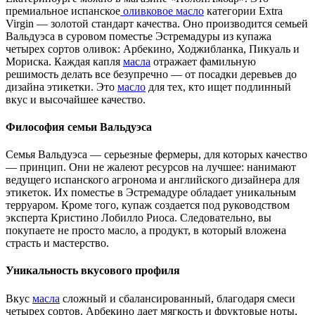
премиальное испанское
оливковое масло
категории Extra
Virgin — золотой стандарт качества. Оно производится семьей
Вальдуэса в суровом поместье Эстремадуры из купажа
четырех сортов оливок: Арбекино, Ходжибланка, Пикуаль и
Мориска. Каждая капля
масла
отражает фамильную
решимость делать все безупречно — от посадки деревьев до
дизайна этикетки. Это
масло
для тех, кто ищет подлинный
вкус и высочайшее качество.
Философия семьи Вальдуэса
Семья Вальдуэса — серьезные фермеры, для которых качество
— принцип. Они не жалеют ресурсов на лучшее: нанимают
ведущего испанского агронома и английского дизайнера для
этикеток. Их поместье в Эстремадуре обладает уникальным
терруаром. Кроме того, купаж создается под руководством
эксперта Кристино Лобилло Риоса. Следовательно, вы
покупаете не просто масло, а продукт, в который вложена
страсть и мастерство.
Уникальность вкусового профиля
Вкус
масла
сложный и сбалансированный, благодаря смеси
четырех сортов. Арбекино дает мягкость и фруктовые ноты,