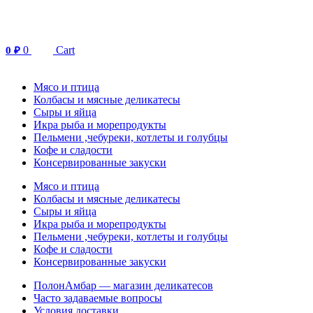
Перейти
к
содержимому
0
Cart
0
₽
Мясо и птица
Колбасы и мясные деликатесы
Сыры и яйца
Икра рыба и морепродукты
Пельмени ,чебуреки, котлеты и голубцы
Кофе и сладости
Консервированные закуски
Мясо и птица
Колбасы и мясные деликатесы
Сыры и яйца
Икра рыба и морепродукты
Пельмени ,чебуреки, котлеты и голубцы
Кофе и сладости
Консервированные закуски
ПолонАмбар — магазин деликатесов
Часто задаваемые вопросы
Условия доставки