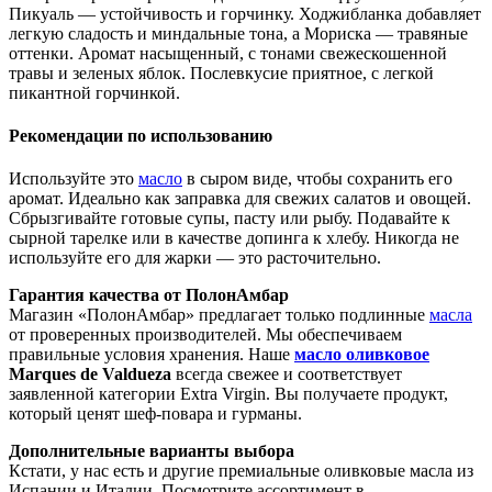
Пикуаль — устойчивость и горчинку. Ходжибланка добавляет
легкую сладость и миндальные тона, а Мориска — травяные
оттенки. Аромат насыщенный, с тонами свежескошенной
травы и зеленых яблок. Послевкусие приятное, с легкой
пикантной горчинкой.
Рекомендации по использованию
Используйте это
масло
в сыром виде, чтобы сохранить его
аромат. Идеально как заправка для свежих салатов и овощей.
Сбрызгивайте готовые супы, пасту или рыбу. Подавайте к
сырной тарелке или в качестве допинга к хлебу. Никогда не
используйте его для жарки — это расточительно.
Гарантия качества от ПолонАмбар
Магазин «ПолонАмбар» предлагает только подлинные
масла
от проверенных производителей. Мы обеспечиваем
правильные условия хранения. Наше
масло оливковое
Marques de Valdueza
всегда свежее и соответствует
заявленной категории Extra Virgin. Вы получаете продукт,
который ценят шеф-повара и гурманы.
Дополнительные варианты выбора
Кстати, у нас есть и другие премиальные оливковые масла из
Испании и Италии. Посмотрите ассортимент в