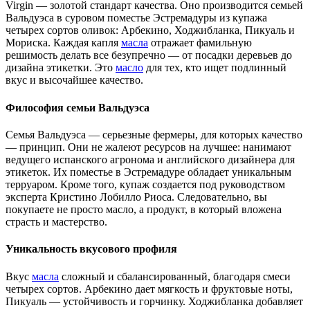
Virgin — золотой стандарт качества. Оно производится семьей
Вальдуэса в суровом поместье Эстремадуры из купажа
четырех сортов оливок: Арбекино, Ходжибланка, Пикуаль и
Мориска. Каждая капля
масла
отражает фамильную
решимость делать все безупречно — от посадки деревьев до
дизайна этикетки. Это
масло
для тех, кто ищет подлинный
вкус и высочайшее качество.
Философия семьи Вальдуэса
Семья Вальдуэса — серьезные фермеры, для которых качество
— принцип. Они не жалеют ресурсов на лучшее: нанимают
ведущего испанского агронома и английского дизайнера для
этикеток. Их поместье в Эстремадуре обладает уникальным
терруаром. Кроме того, купаж создается под руководством
эксперта Кристино Лобилло Риоса. Следовательно, вы
покупаете не просто масло, а продукт, в который вложена
страсть и мастерство.
Уникальность вкусового профиля
Вкус
масла
сложный и сбалансированный, благодаря смеси
четырех сортов. Арбекино дает мягкость и фруктовые ноты,
Пикуаль — устойчивость и горчинку. Ходжибланка добавляет