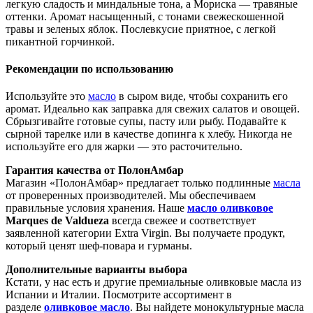
легкую сладость и миндальные тона, а Мориска — травяные
оттенки. Аромат насыщенный, с тонами свежескошенной
травы и зеленых яблок. Послевкусие приятное, с легкой
пикантной горчинкой.
Рекомендации по использованию
Используйте это
масло
в сыром виде, чтобы сохранить его
аромат. Идеально как заправка для свежих салатов и овощей.
Сбрызгивайте готовые супы, пасту или рыбу. Подавайте к
сырной тарелке или в качестве допинга к хлебу. Никогда не
используйте его для жарки — это расточительно.
Гарантия качества от ПолонАмбар
Магазин «ПолонАмбар» предлагает только подлинные
масла
от проверенных производителей. Мы обеспечиваем
правильные условия хранения. Наше
масло оливковое
Marques de Valdueza
всегда свежее и соответствует
заявленной категории Extra Virgin. Вы получаете продукт,
который ценят шеф-повара и гурманы.
Дополнительные варианты выбора
Кстати, у нас есть и другие премиальные оливковые масла из
Испании и Италии. Посмотрите ассортимент в
разделе
оливковое масло
. Вы найдете монокультурные масла