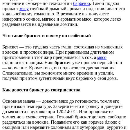
копчение в смокере по технологии
барбекю
. Такой подход
придает
мясу
глубокий дымный аромат и подготавливает его
к дальнейшему томлению. В результате вы получаете
невероятно сочное, мягкое и ароматное мясо, которое легко
разделывается на идеальные ломтики.
Что такое брискет и почему он особенный
Брискет — это грудная часть туши, состоящая из мышечных
волокон и прослоек жира. При правильном длительном
приготовлении этот жир превращается в сок, а
мясо
становится тающим. Наш
брискет
уже прошел первый этап
— копчение. Кроме того, он подготовлен для запекания.
Следовательно, вы экономите много времени и усилий,
получая при этом аутентичный вкус барбекю у себя дома.
Как довести брикет до совершенства
Основная задача — довести мясо до готовности, томля его
при низкой температуре. Заверните его в фольгу и доведите
до мягкости в духовке при 120-140°C. Или продолжите
томление в смокере/гриле. Готовый брискет должен свободно
разделяться на волокна. Подавайте его как горячее блюдо с
овощами или нарезайте холодным для бутербродов, буррито и