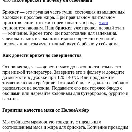
Что такое брискет и почему он особенный
Брискет — это грудная часть туши, состоящая из мышечных
волокон и прослоек жира. При правильном длительном
приготовлении этот жир превращается в сок, а
мясо
становится тающим. Наш
брискет
уже прошел первый этап
— копчение. Кроме того, он подготовлен для запекания.
Следовательно, вы экономите много времени и усилий,
получая при этом аутентичный вкус барбекю у себя дома.
Как довести брикет до совершенства
Основная задача — довести мясо до готовности, томля его
при низкой температуре. Заверните его в фольгу и доведите
до мягкости в духовке при 120-140°C. Или продолжите
томление в смокере/гриле. Готовый брискет должен свободно
разделяться на волокна. Подавайте его как горячее блюдо с
овощами или нарезайте холодным для бутербродов, буррито и
салатов.
Гарантия качества мяса от ПолонАмбар
Мы отбираем мраморную говядину с идеальным
соотношением мяса и жира для брискета. Копчение проводим