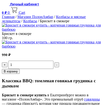
Личный кабинет
0
Cart
0
₽
Главная
/
Магазин ПолонАмбар
/
Колбасы и мясные
деликатесы
/
Колбасы
/ Брискет в смокере
Брискет в смокере
100 гр.
990
₽
Quantity
В корзину
Классика BBQ: томленая говяжья грудинка с
дымком
Брискет в смокере купить
в Екатеринбурге можно в
магазине «ПолонАмбар». Это премиальный отруб
говядины
— грудинка (брискет), которая уже прошла предварительное