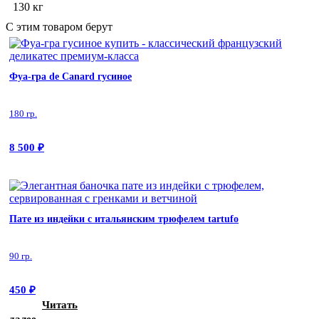
130 кг
С этим товаром берут
Фуа-гра de Canard гусиное
180 гр.
8 500
₽
Пате из индейки с итальянским трюфелем tartufo
90 гр.
450
₽
Читать
далее