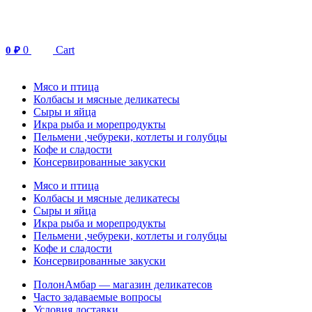
Перейти
к
содержимому
0
Cart
0
₽
Мясо и птица
Колбасы и мясные деликатесы
Сыры и яйца
Икра рыба и морепродукты
Пельмени ,чебуреки, котлеты и голубцы
Кофе и сладости
Консервированные закуски
Мясо и птица
Колбасы и мясные деликатесы
Сыры и яйца
Икра рыба и морепродукты
Пельмени ,чебуреки, котлеты и голубцы
Кофе и сладости
Консервированные закуски
ПолонАмбар — магазин деликатесов
Часто задаваемые вопросы
Условия доставки