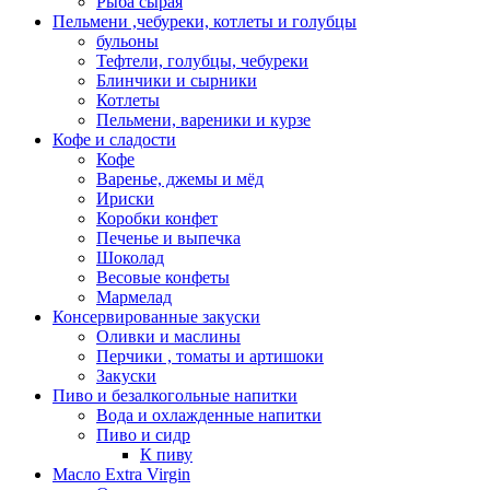
Рыба сырая
Пельмени ,чебуреки, котлеты и голубцы
бульоны
Тефтели, голубцы, чебуреки
Блинчики и сырники
Котлеты
Пельмени, вареники и курзе
Кофе и сладости
Кофе
Варенье, джемы и мёд
Ириски
Коробки конфет
Печенье и выпечка
Шоколад
Весовые конфеты
Мармелад
Консервированные закуски
Оливки и маслины
Перчики , томаты и артишоки
Закуски
Пиво и безалкогольные напитки
Вода и охлажденные напитки
Пиво и сидр
К пиву
Масло Extra Virgin