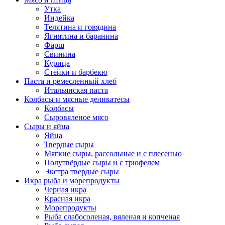
Утка
Индейка
Телятина и говядина
Ягнятина и баранина
Фарш
Свинина
Курица
Стейки и барбекю
Паста и ремесленный хлеб
Итальянская паста
Колбасы и мясные деликатесы
Колбасы
Сыровяленое мясо
Сыры и яйца
Яйца
Твердые сыры
Мягкие сыры, рассольные и с плесенью
Полутвёрдые сыры и с трюфелем
Экстра твердые сыры
Икра рыба и морепродукты
Черная икра
Красная икра
Морепродукты
Рыба слабосоленая, вяленая и копченая