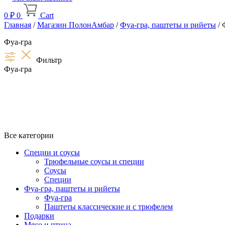
0
₽
0
Cart
Главная
/
Магазин ПолонАмбар
/
Фуа-гра, паштеты и рийеты
/ 
Фуа-гра
Фильтр
Фуа-гра
Все категории
Специи и соусы
Трюфельные соусы и специи
Соусы
Специи
Фуа-гра, паштеты и рийеты
Фуа-гра
Паштеты классические и с трюфелем
Подарки
Мясо и птица