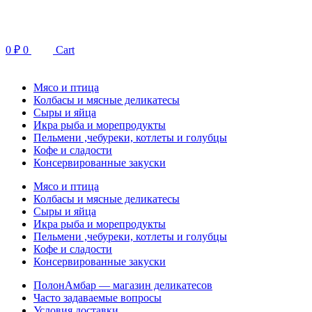
Перейти
к
содержимому
0
₽
0
Cart
Мясо и птица
Колбасы и мясные деликатесы
Сыры и яйца
Икра рыба и морепродукты
Пельмени ,чебуреки, котлеты и голубцы
Кофе и сладости
Консервированные закуски
Мясо и птица
Колбасы и мясные деликатесы
Сыры и яйца
Икра рыба и морепродукты
Пельмени ,чебуреки, котлеты и голубцы
Кофе и сладости
Консервированные закуски
ПолонАмбар — магазин деликатесов
Часто задаваемые вопросы
Условия доставки