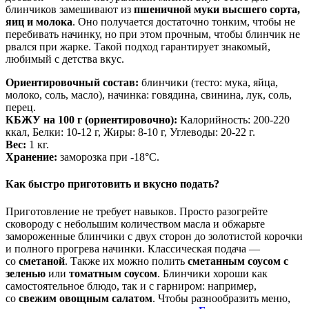
блинчиков замешивают из
пшеничной муки высшего сорта,
яиц и молока
. Оно получается достаточно тонким, чтобы не
перебивать начинку, но при этом прочным, чтобы блинчик не
рвался при жарке. Такой подход гарантирует знакомый,
любимый с детства вкус.
Ориентировочный состав:
блинчики (тесто: мука, яйца,
молоко, соль, масло), начинка: говядина, свинина, лук, соль,
перец.
КБЖУ на 100 г (ориентировочно):
Калорийность: 200-220
ккал, Белки: 10-12 г, Жиры: 8-10 г, Углеводы: 20-22 г.
Вес:
1 кг.
Хранение:
заморозка при -18°C.
Как быстро приготовить и вкусно подать?
Приготовление не требует навыков. Просто разогрейте
сковороду с небольшим количеством масла и обжарьте
замороженные блинчики с двух сторон до золотистой корочки
и полного прогрева начинки. Классическая подача —
со
сметаной
. Также их можно полить
сметанным соусом с
зеленью
или
томатным соусом
. Блинчики хороши как
самостоятельное блюдо, так и с гарниром: например,
со
свежим овощным салатом
. Чтобы разнообразить меню,