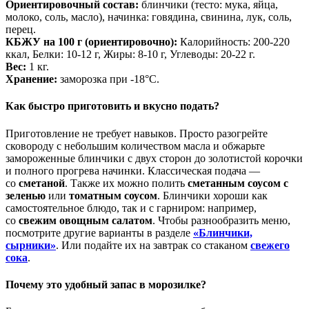
Ориентировочный состав:
блинчики (тесто: мука, яйца,
молоко, соль, масло), начинка: говядина, свинина, лук, соль,
перец.
КБЖУ на 100 г (ориентировочно):
Калорийность: 200-220
ккал, Белки: 10-12 г, Жиры: 8-10 г, Углеводы: 20-22 г.
Вес:
1 кг.
Хранение:
заморозка при -18°C.
Как быстро приготовить и вкусно подать?
Приготовление не требует навыков. Просто разогрейте
сковороду с небольшим количеством масла и обжарьте
замороженные блинчики с двух сторон до золотистой корочки
и полного прогрева начинки. Классическая подача —
со
сметаной
. Также их можно полить
сметанным соусом с
зеленью
или
томатным соусом
. Блинчики хороши как
самостоятельное блюдо, так и с гарниром: например,
со
свежим овощным салатом
. Чтобы разнообразить меню,
посмотрите другие варианты в разделе
«Блинчики,
сырники»
. Или подайте их на завтрак со стаканом
свежего
сока
.
Почему это удобный запас в морозилке?