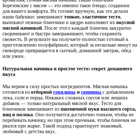
Березовские с мясом — это именно такое блюдо, созданное
для вашего комфорта. Их готовят вручную, как это делали
наши бабушки: замешивают
тонкое, эластичное тесто
,
выпекают нежные блинчики и щедро наполняют их
вкусной
мясной начинкой
. После этого каждый блинчик аккуратно
сворачивают и быстро замораживают, чтобы сохранить
свежесть. В результате вы получаете полностью готовый к
приготовлению полуфабрикат, который за несколько минут на
сковороде превращается в сытный, домашний завтрак, обед
или ужин.
Натуральная начинка и простое тесто: секрет домашнего
вкуса
Мы верим в силу простых ингредиентов. Мясная начинка
готовится из
отборной
говядины
и
свинины
с добавлением
лука, соли и перца. Никаких сложных соусов или лишних
добавок — только натуральный мясной вкус. Тесто для
блинчиков замешивают из
пшеничной муки высшего сорта,
яиц и молока
. Оно получается достаточно тонким, чтобы не
перебивать начинку, но при этом прочным, чтобы блинчик не
рвался при жарке. Такой подход гарантирует знакомый,
любимый с детства вкус.