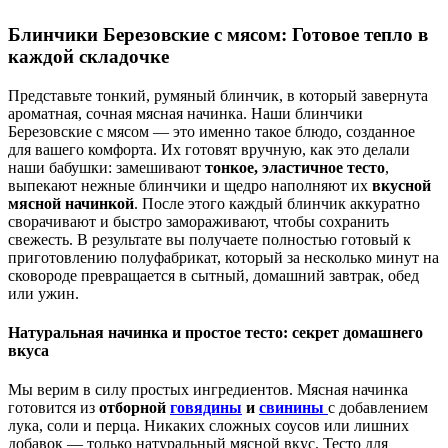
Блинчики Березовские с мясом: Готовое тепло в
каждой складочке
Представьте тонкий, румяный блинчик, в который завернута
ароматная, сочная мясная начинка. Наши блинчики
Березовские с мясом — это именно такое блюдо, созданное
для вашего комфорта. Их готовят вручную, как это делали
наши бабушки: замешивают
тонкое, эластичное тесто
,
выпекают нежные блинчики и щедро наполняют их
вкусной
мясной начинкой
. После этого каждый блинчик аккуратно
сворачивают и быстро замораживают, чтобы сохранить
свежесть. В результате вы получаете полностью готовый к
приготовлению полуфабрикат, который за несколько минут на
сковороде превращается в сытный, домашний завтрак, обед
или ужин.
Натуральная начинка и простое тесто: секрет домашнего
вкуса
Мы верим в силу простых ингредиентов. Мясная начинка
готовится из
отборной
говядины
и
свинины
с добавлением
лука, соли и перца. Никаких сложных соусов или лишних
добавок — только натуральный мясной вкус. Тесто для