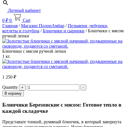
Личный кабинет
0
₽
0
Cart
Главная
/
Магазин ПолонАмбар
/
Пельмени ,чебуреки,
котлеты и голубцы
/
Блинчики и сырники
/ Блинчики с мясом
ручной лепки
Блинчики с мясом ручной лепки
1 кг.
1 250
₽
Quantity
В корзину
Блинчики Березовские с мясом: Готовое тепло в
каждой складочке
Представьте тонкий, румяный блинчик, в который завернута
ароматная, сочная мясная начинка. Наши блинчики