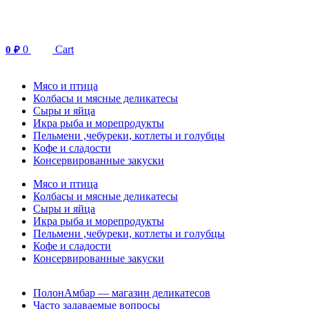
Перейти
к
содержимому
0
Cart
0
₽
Мясо и птица
Колбасы и мясные деликатесы
Сыры и яйца
Икра рыба и морепродукты
Пельмени ,чебуреки, котлеты и голубцы
Кофе и сладости
Консервированные закуски
Мясо и птица
Колбасы и мясные деликатесы
Сыры и яйца
Икра рыба и морепродукты
Пельмени ,чебуреки, котлеты и голубцы
Кофе и сладости
Консервированные закуски
ПолонАмбар — магазин деликатесов
Часто задаваемые вопросы