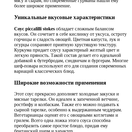
мясу и сырам, но современные гурманы нашли ему
более широкое применение.
Уникальные вкусовые характеристики
Соус piccalilli stokes
обладает сложным балансом
вкусов. Он сочетает в себе кислинку от уксуса, остроту
горчицы и сладость овощей. Цветная капуста, лук и
огурцы сохраняют приятную хрустящую текстуру.
Куркума придает соусу характерный желтый цвет и
легкую пряность. Такой состав делает его идеальной
добавкой к бутербродам, сэндвичам и бургерам. Многие
шеф-повара используют его для создания современных
вариаций классических блюд.
Широкие возможности применения
Этот соус прекрасно дополняет холодные закуски и
мясные тарелки. Он идеален к запеченной ветчине,
ростбифу и колбаскам. Также его можно подавать к
сырной тарелке, особенно к выдержанным чеддерам.
Вегетарианцы оценят его с овощными котлетами и
грилем. Всего одна ложка этого соуса способна
преобразить самое простое блюдо, придав ему
британский шарм и характер.