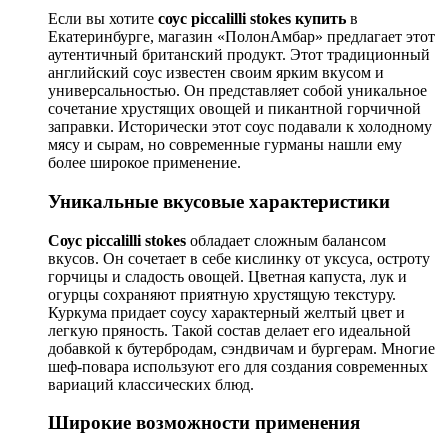
Если вы хотите
соус piccalilli stokes купить
в
Екатеринбурге, магазин «ПолонАмбар» предлагает этот
аутентичный британский продукт. Этот традиционный
английский соус известен своим ярким вкусом и
универсальностью. Он представляет собой уникальное
сочетание хрустящих овощей и пикантной горчичной
заправки. Исторически этот соус подавали к холодному
мясу и сырам, но современные гурманы нашли ему
более широкое применение.
Уникальные вкусовые характеристики
Соус piccalilli stokes
обладает сложным балансом
вкусов. Он сочетает в себе кислинку от уксуса, остроту
горчицы и сладость овощей. Цветная капуста, лук и
огурцы сохраняют приятную хрустящую текстуру.
Куркума придает соусу характерный желтый цвет и
легкую пряность. Такой состав делает его идеальной
добавкой к бутербродам, сэндвичам и бургерам. Многие
шеф-повара используют его для создания современных
вариаций классических блюд.
Широкие возможности применения