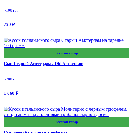
~100 гр.
790
₽
Весовой товар
Сыр Старый Амстердам / Old Amsterdam
~200 гр.
1 660
₽
Весовой товар
Сыр овечий с черным трюфелем