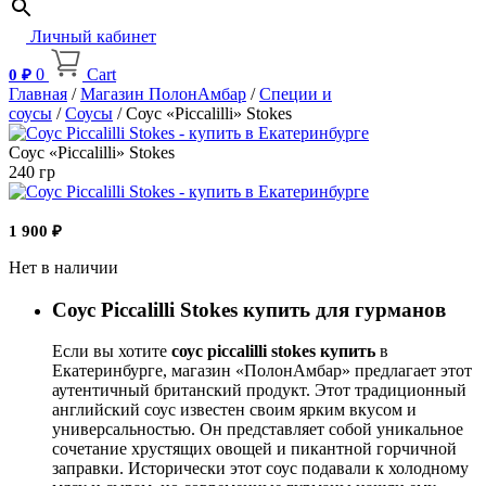
Личный кабинет
0
Cart
0
₽
Главная
/
Магазин ПолонАмбар
/
Специи и
соусы
/
Соусы
/ Соус «Piccalilli» Stokes
Соус «Piccalilli» Stokes
240 гр
1 900
₽
Нет в наличии
Соус Piccalilli Stokes купить для гурманов
Если вы хотите
соус piccalilli stokes купить
в
Екатеринбурге, магазин «ПолонАмбар» предлагает этот
аутентичный британский продукт. Этот традиционный
английский соус известен своим ярким вкусом и
универсальностью. Он представляет собой уникальное
сочетание хрустящих овощей и пикантной горчичной
заправки. Исторически этот соус подавали к холодному