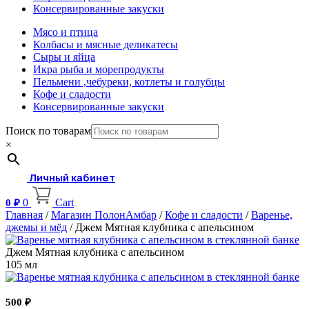
Консервированные закуски
Мясо и птица
Колбасы и мясные деликатесы
Сыры и яйца
Икра рыба и морепродукты
Пельмени ,чебуреки, котлеты и голубцы
Кофе и сладости
Консервированные закуски
Поиск по товарам
×
Личный кабинет
0
Cart
0
₽
Главная
/
Магазин ПолонАмбар
/
Кофе и сладости
/
Варенье,
джемы и мёд
/ Джем Мятная клубника с апельсином
Джем Мятная клубника с апельсином
105 мл
500
₽