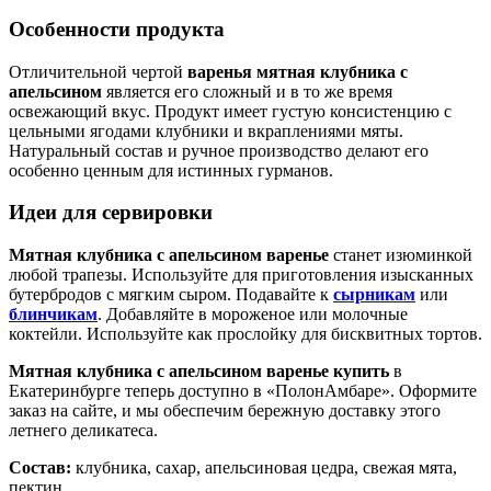
Особенности продукта
Отличительной чертой
варенья мятная клубника с
апельсином
является его сложный и в то же время
освежающий вкус. Продукт имеет густую консистенцию с
цельными ягодами клубники и вкраплениями мяты.
Натуральный состав и ручное производство делают его
особенно ценным для истинных гурманов.
Идеи для сервировки
Мятная клубника с апельсином варенье
станет изюминкой
любой трапезы. Используйте для приготовления изысканных
бутербродов с мягким сыром. Подавайте к
сырникам
или
блинчикам
. Добавляйте в мороженое или молочные
коктейли. Используйте как прослойку для бисквитных тортов.
Мятная клубника с апельсином варенье купить
в
Екатеринбурге теперь доступно в «ПолонАмбаре». Оформите
заказ на сайте, и мы обеспечим бережную доставку этого
летнего деликатеса.
Состав:
клубника, сахар, апельсиновая цедра, свежая мята,
пектин.