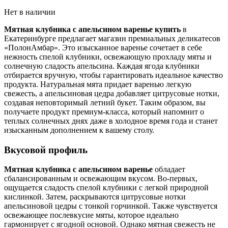
Нет в наличии
Мятная клубника с апельсином варенье купить
в
Екатеринбурге предлагает магазин премиальных деликатесов
«ПолонАмбар». Это изысканное варенье сочетает в себе
нежность спелой клубники, освежающую прохладу мяты и
солнечную сладость апельсина. Каждая ягода клубники
отбирается вручную, чтобы гарантировать идеальное качество
продукта. Натуральная мята придает варенью легкую
свежесть, а апельсиновая цедра добавляет цитрусовые нотки,
создавая неповторимый летний букет. Таким образом, вы
получаете продукт премиум-класса, который напомнит о
теплых солнечных днях даже в холодное время года и станет
изысканным дополнением к вашему столу.
Вкусовой профиль
Мятная клубника с апельсином варенье
обладает
сбалансированным и освежающим вкусом. Во-первых,
ощущается сладость спелой клубники с легкой природной
кислинкой. Затем, раскрываются цитрусовые нотки
апельсиновой цедры с тонкой горчинкой. Также чувствуется
освежающее послевкусие мяты, которое идеально
гармонирует с ягодной основой. Однако мятная свежесть не