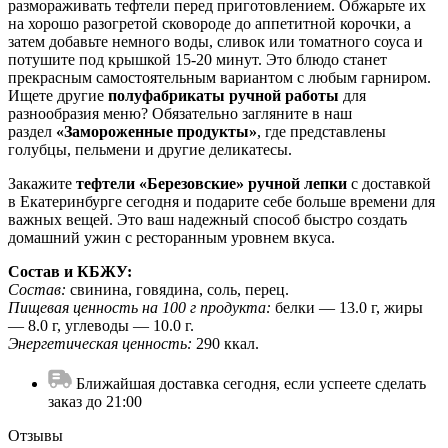
размораживать тефтели перед приготовлением. Обжарьте их
на хорошо разогретой сковороде до аппетитной корочки, а
затем добавьте немного воды, сливок или томатного соуса и
потушите под крышкой 15-20 минут. Это блюдо станет
прекрасным самостоятельным вариантом с любым гарниром.
Ищете другие
полуфабрикаты ручной работы
для
разнообразия меню? Обязательно загляните в наш
раздел
«Замороженные продукты»
, где представлены
голубцы, пельмени и другие деликатесы.
Закажите
тефтели «Березовские» ручной лепки
с доставкой
в Екатеринбурге сегодня и подарите себе больше времени для
важных вещей. Это ваш надежный способ быстро создать
домашний ужин с ресторанным уровнем вкуса.
Состав и КБЖУ:
Состав:
свинина, говядина, соль, перец.
Пищевая ценность на 100 г продукта:
белки — 13.0 г, жиры
— 8.0 г, углеводы — 10.0 г.
Энергетическая ценность:
290 ккал.
Ближайшая доставка сегодня, если успеете сделать
заказ до 21:00
Отзывы