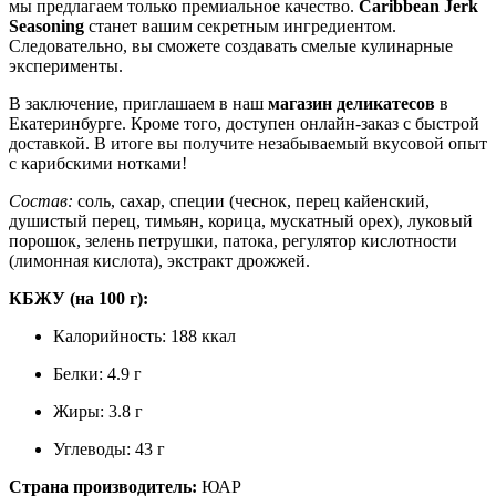
мы предлагаем только премиальное качество.
Caribbean Jerk
Seasoning
станет вашим секретным ингредиентом.
Следовательно, вы сможете создавать смелые кулинарные
эксперименты.
В заключение, приглашаем в наш
магазин деликатесов
в
Екатеринбурге. Кроме того, доступен онлайн-заказ с быстрой
доставкой. В итоге вы получите незабываемый вкусовой опыт
с карибскими нотками!
Состав:
соль, сахар, специи (чеснок, перец кайенский,
душистый перец, тимьян, корица, мускатный орех), луковый
порошок, зелень петрушки, патока, регулятор кислотности
(лимонная кислота), экстракт дрожжей.
КБЖУ (на 100 г):
Калорийность: 188 ккал
Белки: 4.9 г
Жиры: 3.8 г
Углеводы: 43 г
Страна производитель:
ЮАР