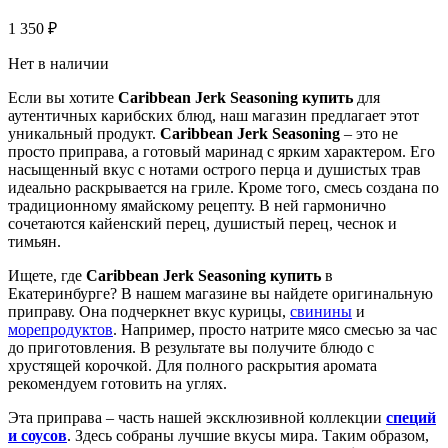
1 350
₽
Нет в наличии
Если вы хотите
Caribbean Jerk Seasoning купить
для
аутентичных карибских блюд, наш магазин предлагает этот
уникальный продукт.
Caribbean Jerk Seasoning
– это не
просто приправа, а готовый маринад с ярким характером. Его
насыщенный вкус с нотами острого перца и душистых трав
идеально раскрывается на гриле. Кроме того, смесь создана по
традиционному ямайскому рецепту. В ней гармонично
сочетаются кайенский перец, душистый перец, чеснок и
тимьян.
Ищете, где
Caribbean Jerk Seasoning купить
в
Екатеринбурге? В нашем магазине вы найдете оригинальную
приправу. Она подчеркнет вкус курицы,
свинины
и
морепродуктов
. Например, просто натрите мясо смесью за час
до приготовления. В результате вы получите блюдо с
хрустящей корочкой. Для полного раскрытия аромата
рекомендуем готовить на углях.
Эта приправа – часть нашей эксклюзивной коллекции
специй
и соусов
. Здесь собраны лучшие вкусы мира. Таким образом,