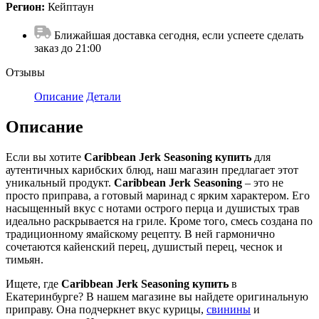
Регион:
Кейптаун
Ближайшая доставка сегодня, если успеете сделать
заказ до 21:00
Отзывы
Описание
Детали
Описание
Если вы хотите
Caribbean Jerk Seasoning купить
для
аутентичных карибских блюд, наш магазин предлагает этот
уникальный продукт.
Caribbean Jerk Seasoning
– это не
просто приправа, а готовый маринад с ярким характером. Его
насыщенный вкус с нотами острого перца и душистых трав
идеально раскрывается на гриле. Кроме того, смесь создана по
традиционному ямайскому рецепту. В ней гармонично
сочетаются кайенский перец, душистый перец, чеснок и
тимьян.
Ищете, где
Caribbean Jerk Seasoning купить
в
Екатеринбурге? В нашем магазине вы найдете оригинальную
приправу. Она подчеркнет вкус курицы,
свинины
и