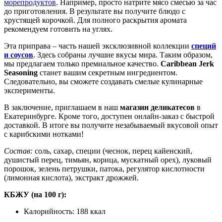
морепродуктов
. Например, просто натрите мясо смесью за час
до приготовления. В результате вы получите блюдо с
хрустящей корочкой. Для полного раскрытия аромата
рекомендуем готовить на углях.
Эта приправа – часть нашей эксклюзивной коллекции
специй
и соусов
. Здесь собраны лучшие вкусы мира. Таким образом,
мы предлагаем только премиальное качество.
Caribbean Jerk
Seasoning
станет вашим секретным ингредиентом.
Следовательно, вы сможете создавать смелые кулинарные
эксперименты.
В заключение, приглашаем в наш
магазин деликатесов
в
Екатеринбурге. Кроме того, доступен онлайн-заказ с быстрой
доставкой. В итоге вы получите незабываемый вкусовой опыт
с карибскими нотками!
Состав:
соль, сахар, специи (чеснок, перец кайенский,
душистый перец, тимьян, корица, мускатный орех), луковый
порошок, зелень петрушки, патока, регулятор кислотности
(лимонная кислота), экстракт дрожжей.
КБЖУ (на 100 г):
Калорийность: 188 ккал