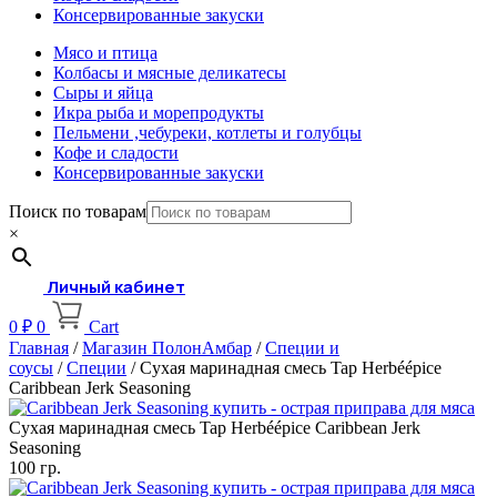
Консервированные закуски
Мясо и птица
Колбасы и мясные деликатесы
Сыры и яйца
Икра рыба и морепродукты
Пельмени ,чебуреки, котлеты и голубцы
Кофе и сладости
Консервированные закуски
Поиск по товарам
×
Личный кабинет
0
₽
0
Cart
Главная
/
Магазин ПолонАмбар
/
Специи и
соусы
/
Специи
/ Сухая маринадная смесь Tap Herbéépice
Caribbean Jerk Seasoning
Сухая маринадная смесь Tap Herbéépice Caribbean Jerk
Seasoning
100 гр.