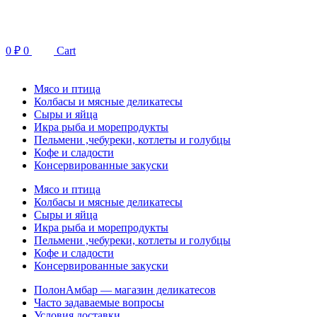
Перейти
к
содержимому
0
₽
0
Cart
Мясо и птица
Колбасы и мясные деликатесы
Сыры и яйца
Икра рыба и морепродукты
Пельмени ,чебуреки, котлеты и голубцы
Кофе и сладости
Консервированные закуски
Мясо и птица
Колбасы и мясные деликатесы
Сыры и яйца
Икра рыба и морепродукты
Пельмени ,чебуреки, котлеты и голубцы
Кофе и сладости
Консервированные закуски
ПолонАмбар — магазин деликатесов
Часто задаваемые вопросы
Условия доставки