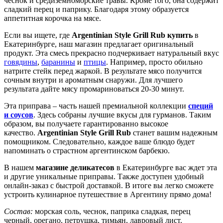
чеснок и средиземноморские травы. Кроме того, она содержит
сладкий перец и паприку. Благодаря этому образуется
аппетитная корочка на мясе.
Если вы ищете, где
Argentinian Style Grill Rub купить
в
Екатеринбурге, наш магазин предлагает оригинальный
продукт. Эта смесь прекрасно подчеркивает натуральный вкус
говядины
,
баранины
и
птицы
. Например, просто обильно
натрите стейк перед жаркой. В результате мясо получится
сочным внутри и ароматным снаружи. Для лучшего
результата дайте мясу промариноваться 20-30 минут.
Эта приправа – часть нашей премиальной коллекции
специй
и соусов
. Здесь собраны лучшие вкусы для гурманов. Таким
образом, вы получаете гарантированно высокое
качество.
Argentinian Style Grill Rub
станет вашим надежным
помощником. Следовательно, каждое ваше блюдо будет
напоминать о страстном аргентинском барбекю.
В нашем
магазине деликатесов
в Екатеринбурге вас ждет эта
и другие уникальные приправы. Также доступен удобный
онлайн-заказ с быстрой доставкой. В итоге вы легко сможете
устроить кулинарное путешествие в Аргентину прямо дома!
Состав:
морская соль, чеснок, паприка сладкая, перец
черный, орегано, петрушка, тимьян, лавровый лист.