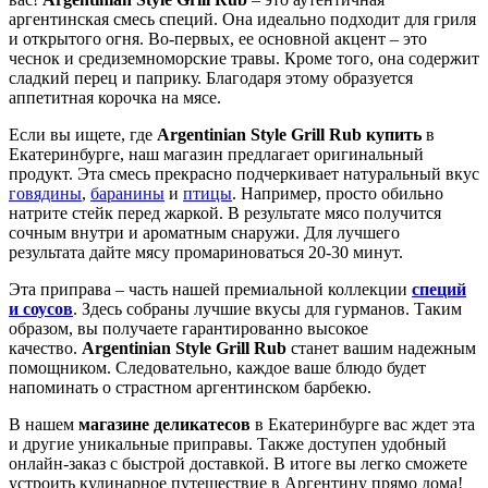
аргентинская смесь специй. Она идеально подходит для гриля
и открытого огня. Во-первых, ее основной акцент – это
чеснок и средиземноморские травы. Кроме того, она содержит
сладкий перец и паприку. Благодаря этому образуется
аппетитная корочка на мясе.
Если вы ищете, где
Argentinian Style Grill Rub купить
в
Екатеринбурге, наш магазин предлагает оригинальный
продукт. Эта смесь прекрасно подчеркивает натуральный вкус
говядины
,
баранины
и
птицы
. Например, просто обильно
натрите стейк перед жаркой. В результате мясо получится
сочным внутри и ароматным снаружи. Для лучшего
результата дайте мясу промариноваться 20-30 минут.
Эта приправа – часть нашей премиальной коллекции
специй
и соусов
. Здесь собраны лучшие вкусы для гурманов. Таким
образом, вы получаете гарантированно высокое
качество.
Argentinian Style Grill Rub
станет вашим надежным
помощником. Следовательно, каждое ваше блюдо будет
напоминать о страстном аргентинском барбекю.
В нашем
магазине деликатесов
в Екатеринбурге вас ждет эта
и другие уникальные приправы. Также доступен удобный
онлайн-заказ с быстрой доставкой. В итоге вы легко сможете
устроить кулинарное путешествие в Аргентину прямо дома!