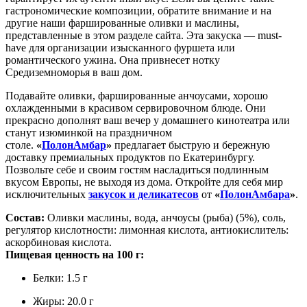
гастрономические композиции, обратите внимание и на
другие наши фаршированные оливки и маслины,
представленные в этом разделе сайта. Эта закуска — must-
have для организации изысканного фуршета или
романтического ужина. Она привнесет нотку
Средиземноморья в ваш дом.
Подавайте оливки, фаршированные анчоусами, хорошо
охлажденными в красивом сервировочном блюде. Они
прекрасно дополнят ваш вечер у домашнего кинотеатра или
станут изюминкой на праздничном
столе.
«
ПолонАмбар
»
предлагает быструю и бережную
доставку премиальных продуктов по Екатеринбургу.
Позвольте себе и своим гостям насладиться подлинным
вкусом Европы, не выходя из дома. Откройте для себя мир
исключительных
закусок и деликатесов
от
«
ПолонАмбара
»
.
Состав:
Оливки маслины, вода, анчоусы (рыба) (5%), соль,
регулятор кислотности: лимонная кислота, антиокислитель:
аскорбиновая кислота.
Пищевая ценность на 100 г:
Белки: 1.5 г
Жиры: 20.0 г