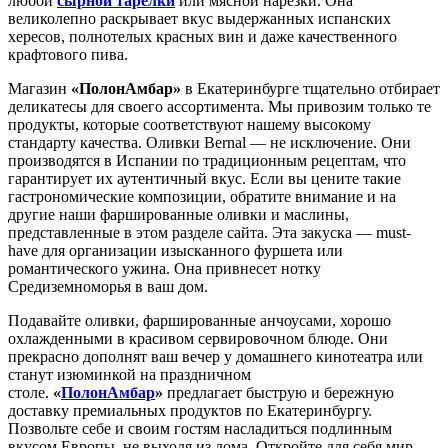
любой
сырной тарелки
или мясной нарезки. Она
великолепно раскрывает вкус выдержанных испанских
хересов, полнотелых красных вин и даже качественного
крафтового пива.
Магазин
«ПолонАмбар»
в Екатеринбурге тщательно отбирает
деликатесы для своего ассортимента. Мы привозим только те
продукты, которые соответствуют нашему высокому
стандарту качества. Оливки Bernal — не исключение. Они
производятся в Испании по традиционным рецептам, что
гарантирует их аутентичный вкус. Если вы цените такие
гастрономические композиции, обратите внимание и на
другие наши фаршированные оливки и маслины,
представленные в этом разделе сайта. Эта закуска — must-
have для организации изысканного фуршета или
романтического ужина. Она привнесет нотку
Средиземноморья в ваш дом.
Подавайте оливки, фаршированные анчоусами, хорошо
охлажденными в красивом сервировочном блюде. Они
прекрасно дополнят ваш вечер у домашнего кинотеатра или
станут изюминкой на праздничном
столе.
«
ПолонАмбар
»
предлагает быструю и бережную
доставку премиальных продуктов по Екатеринбургу.
Позвольте себе и своим гостям насладиться подлинным
вкусом Европы, не выходя из дома. Откройте для себя мир