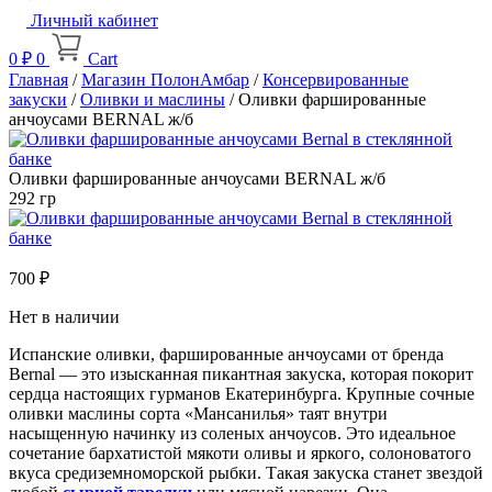
Личный кабинет
0
₽
0
Cart
Главная
/
Магазин ПолонАмбар
/
Консервированные
закуски
/
Оливки и маслины
/ Оливки фаршированные
анчоусами BERNAL ж/б
Оливки фаршированные анчоусами BERNAL ж/б
292 гр
700
₽
Нет в наличии
Испанские оливки, фаршированные анчоусами от бренда
Bernal — это изысканная пикантная закуска, которая покорит
сердца настоящих гурманов Екатеринбурга. Крупные сочные
оливки маслины сорта «Мансанилья» таят внутри
насыщенную начинку из соленых анчоусов. Это идеальное
сочетание бархатистой мякоти оливы и яркого, солоноватого
вкуса средиземноморской рыбки. Такая закуска станет звездой