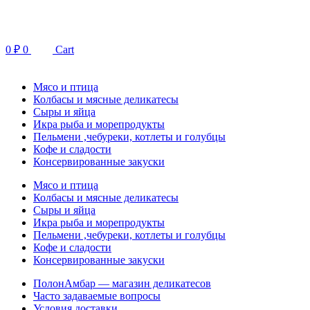
Перейти
к
содержимому
0
₽
0
Cart
Мясо и птица
Колбасы и мясные деликатесы
Сыры и яйца
Икра рыба и морепродукты
Пельмени ,чебуреки, котлеты и голубцы
Кофе и сладости
Консервированные закуски
Мясо и птица
Колбасы и мясные деликатесы
Сыры и яйца
Икра рыба и морепродукты
Пельмени ,чебуреки, котлеты и голубцы
Кофе и сладости
Консервированные закуски
ПолонАмбар — магазин деликатесов
Часто задаваемые вопросы
Условия доставки