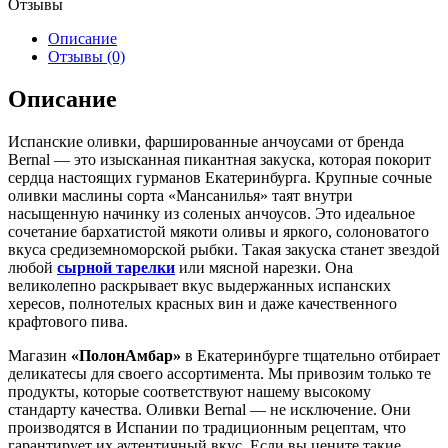
Отзывы
Описание
Отзывы (0)
Описание
Испанские оливки, фаршированные анчоусами от бренда
Bernal — это изысканная пикантная закуска, которая покорит
сердца настоящих гурманов Екатеринбурга. Крупные сочные
оливки маслины сорта «Мансанилья» таят внутри
насыщенную начинку из соленых анчоусов. Это идеальное
сочетание бархатистой мякоти оливы и яркого, солоноватого
вкуса средиземноморской рыбки. Такая закуска станет звездой
любой
сырной тарелки
или мясной нарезки. Она
великолепно раскрывает вкус выдержанных испанских
хересов, полнотелых красных вин и даже качественного
крафтового пива.
Магазин
«ПолонАмбар»
в Екатеринбурге тщательно отбирает
деликатесы для своего ассортимента. Мы привозим только те
продукты, которые соответствуют нашему высокому
стандарту качества. Оливки Bernal — не исключение. Они
производятся в Испании по традиционным рецептам, что
гарантирует их аутентичный вкус. Если вы цените такие