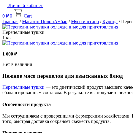
Личный кабинет
0
₽
0
Cart
Главная
/
Магазин ПолонАмбар
/
Мясо и птица
/
Курица
/ Пере
Перепелиные тушки
1 кг.
1 600
₽
Нет в наличии
Нежное мясо перепелов для изысканных блюд
Перепелиные тушки
— это диетический продукт высшего качес
сбалансированным составом. В результате вы получаете нежное
Особенности продукта
Мы сотрудничаем с проверенными фермерскими хозяйствами. В
того, быстрая доставка сохраняет свежесть продукта.
Пищевая ценность