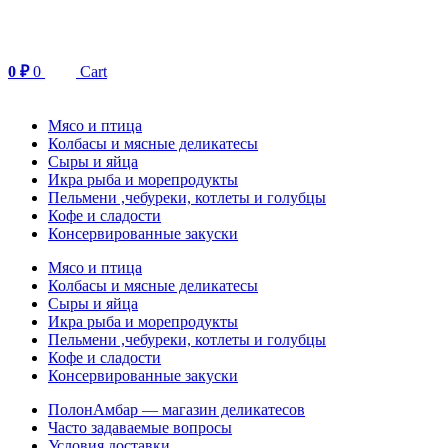
Перейти
к
содержимому
0
₽
0
Cart
Мясо и птица
Колбасы и мясные деликатесы
Сыры и яйца
Икра рыба и морепродукты
Пельмени ,чебуреки, котлеты и голубцы
Кофе и сладости
Консервированные закуски
Мясо и птица
Колбасы и мясные деликатесы
Сыры и яйца
Икра рыба и морепродукты
Пельмени ,чебуреки, котлеты и голубцы
Кофе и сладости
Консервированные закуски
ПолонАмбар — магазин деликатесов
Часто задаваемые вопросы
Условия доставки