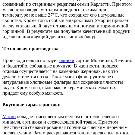
созданный по старинным рецептам семьи Карлетти. При этом
масло производят методом холодного отжима при
температуре не выше 27°C, что сохраняет его натуральные
свойства. Кроме того, особый микроклимат Умбрии придает
маслу уникальный вкус с травяными нотами и гармоничной
горчинкой. В результате вы получаете качественный продукт,
идеально подходящий для изысканных блюд.
Технология производства
Производитель использует
оливки
сортов Морайоло, Леччино
и Франтойо, собранные вручную. В частности, процесс
отжима осуществляется на каменных жерновах, как это
делали столетия назад. Также масло фильтруют через
натуральные хлопковые фильтры для сохранения чистоты
вкуса. Кроме того, выдержка в керамических емкостях
придает ему особую мягкость.
Вкусовые характеристики
Масло
обладает насыщенным вкусом с нотами зеленого
миндаля, артишока и свежескошенной травы. При этом
чувствуется сбалансированная горчинка с легким перечным
послевкусием. Затем раскрываются тонкие древесные нотки,