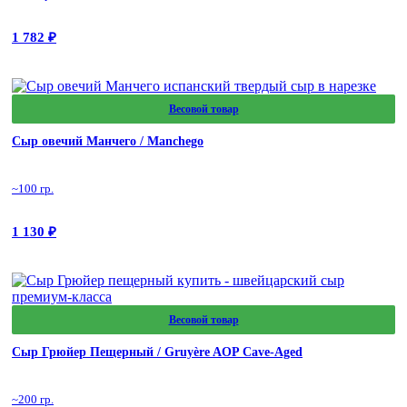
1 782
₽
Весовой товар
Сыр овечий Манчего / Manchego
~100 гр.
1 130
₽
Весовой товар
Сыр Грюйер Пещерный / Gruyère AOP Cave-Aged
~200 гр.