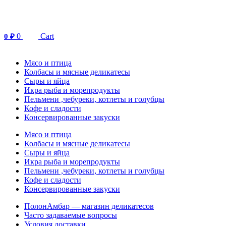
Перейти
к
содержимому
0
Cart
0
₽
Мясо и птица
Колбасы и мясные деликатесы
Сыры и яйца
Икра рыба и морепродукты
Пельмени ,чебуреки, котлеты и голубцы
Кофе и сладости
Консервированные закуски
Мясо и птица
Колбасы и мясные деликатесы
Сыры и яйца
Икра рыба и морепродукты
Пельмени ,чебуреки, котлеты и голубцы
Кофе и сладости
Консервированные закуски
ПолонАмбар — магазин деликатесов
Часто задаваемые вопросы
Условия доставки