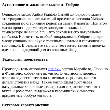
Аутентичное итальянское масло из Умбрии
Оливковое масло Antico Frantoio Carletti холодного отжима —
это традиционный итальянский продукт из региона Умбрия,
созданный по старинным рецептам семьи Карлетти. При этом
масло производят методом холодного отжима при
температуре не выше 27°C, что сохраняет его натуральные
свойства. Кроме того, особый микроклимат Умбрии придает
маслу уникальный вкус с травяными нотами и гармоничной
горчинкой. В результате вы получаете качественный продукт,
идеально подходящий для изысканных блюд.
Технология производства
Производитель использует
оливки
сортов Морайоло, Леччино
и Франтойо, собранные вручную. В частности, процесс
отжима осуществляется на каменных жерновах, как это
делали столетия назад. Также масло фильтруют через
натуральные хлопковые фильтры для сохранения чистоты
вкуса. Кроме того, выдержка в керамических емкостях
придает ему особую мягкость.
Вкусовые характеристики