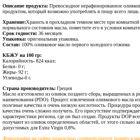
Описание продукта:
Превосходное нерафинированное оливковое
продуктом, который возможно употреблять в пищу всего лишь 
Хранение:
Хранить в прохладном темном месте при комнатной 
нормального состояния масла, поместите его в условия комна
Срок годности:
36 месяцев
Упаковка:
оригинальная упаковка.
Состав:
100% оливковое масло первого холодного отжима
КБЖУ на 100 гр:
Калорийность- 824 ккал;
Белки- 0 г;
Жиры- 92 г;
Углеводы-0 г.
Страна производитель:
Греция
Масло изготовлено из оливок позднего сбора, выращенных в р
наименования (PDO). Процесс извлечения оливкового масла из 
полезные качества и очень низкую кислотность. Процедура пр
качества очень сложно получить. Его присутствие подтверждае
характеристики региона, где он был создан. Продукты DOP все
получают из оливок определенных областей, от этого сильно 
допустимых для Extra Virgin 0,8%.
Фотография на сайте полностью соответствует товару в маг