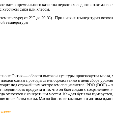
 масло премиального качества первого холодного отжима с ост
с кусочком сыра или хлебом.
температуре( от 2
°С
до 20
°С)
. При низких температурах возмож
тной температуры
егионе Сития — области высокой культуры производства масла,
плодов оливы проводится непосредственно в день сбора урожая 
оходит под строжайшим контролем специалистов. PDO (DOP) – з
т подлинность продукта и то, что он был создан с сохранением
гда относятся к конкретным местам. Каждая бутылка нумеруется
зависят свойства масла. Масло богато витаминами и антиоксида
азине.