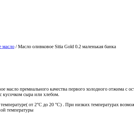
е масло
/ Масло оливковое Sitia Gold 0.2 маленькая банка
 масло премиального качества первого холодного отжима с ост
с кусочком сыра или хлебом.
температуре( от 2
°С
до 20
°С)
. При низких температурах возмож
тной температуры