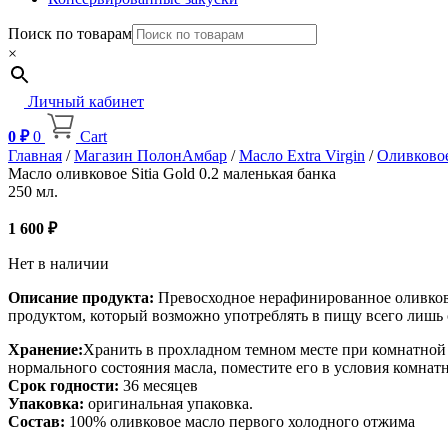
Поиск по товарам
×
Личный кабинет
0
₽
0
Cart
Главная
/
Магазин ПолонАмбар
/
Масло Extra Virgin
/
Оливково
Масло оливковое Sitia Gold 0.2 маленькая банка
250 мл.
1 600
₽
Нет в наличии
Описание продукта:
Превосходное нерафинированное оливковое
продуктом, который возможно употреблять в пищу всего лишь 
Хранение:
Хранить в прохладном темном месте при комнатной 
нормального состояния масла, поместите его в условия комна
Срок годности:
36 месяцев
Упаковка:
оригинальная упаковка.
Состав:
100% оливковое масло первого холодного отжима