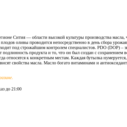
егионе Сития — области высокой культуры производства масла,
плодов оливы проводится непосредственно в день сбора урожая 
оходит под строжайшим контролем специалистов. PDO (DOP) – з
т подлинность продукта и то, что он был создан с сохранением
гда относятся к конкретным местам. Каждая бутылка нумеруется
зависят свойства масла. Масло богато витаминами и антиоксида
азине.
аз до 21:00