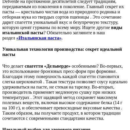
Delverde на протяжении десятилетий следует традициям,
передаваемым из поколения в поколение. Главный секрет их
пасты — кристально чистая вода из природного родника и
отборная мука из твердых сортов пшеницы . Это сочетание
дарит спагетти уникальный вкус и безупречную текстуру,
которую ценят гурманы по всему миру. Ищете другие
виды
итальянской пасты
? Обязательно загляните в наш
раздел
«Итальянская паста»
.
Уникальная технология производства: секрет идеальной
пасты
Что делает
спагетти «Дельверде»
особенными? Во-первых,
это использование бронзовых пресс-форм при формовке.
Благодаря этому поверхность каждой спагетти становится
слегка шероховатой . Такая текстура позволяет соусу идеально
удерживаться на пасте, не стекая на тарелку. Во-вторых,
производитель применяет медленную сушку при низких
температурах . Этот щадящий метод сохраняет максимум
полезных веществ, включая высокое содержание белка (14 г
на 100 г), и обеспечивает превосходные вкусовые качества .
Таким образом, вы получаете продукт, в котором традиции
сочетаются с современными стандартами качества.
Идеальный выбор для здорового питания