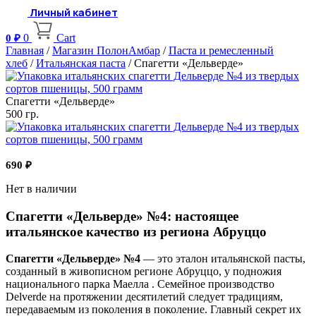
Личный кабинет
0
Cart
0
₽
Главная
/
Магазин ПолонАмбар
/
Паста и ремесленный
хлеб
/
Итальянская паста
/ Спагетти «Дельверде»
Спагетти «Дельверде»
500 гр.
690
₽
Нет в наличии
Спагетти «Дельверде» №4: настоящее
итальянское качество из региона Абруццо
Спагетти «Дельверде» №4
— это эталон итальянской пасты,
созданный в живописном регионе Абруццо, у подножия
национального парка Маелла . Семейное производство
Delverde на протяжении десятилетий следует традициям,
передаваемым из поколения в поколение. Главный секрет их