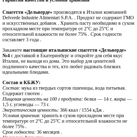
Спагетти «Дельверде»
производятся в Италии компанией
Delverde Industrie Alimentari S.P.A. . Продукт не содержит ГМО
и искусственных добавок . Хранить пасту необходимо в сухом
прохладном месте при температуре от 2°C до 25°C и
относительной влажности не более 75% . Срок годности
составляет 3 года .
Закажите
настоящие итальянские спагетти «Дельверде»
№4
с доставкой в Екатеринбург и откройте для себя вкус
Италии, не выходя из дома. Это выбор для ценителей
подлинного качества и тех, кто любит радовать близких
идеальными блюдами.
Состав и КБЖУ:
Состав:
мука из твердых сортов пшеницы, вода питьевая.
Содержит глютен .
Пищевая ценность на 100 г продукта:
белки — 14 г, жиры —
1,5 г, углеводы — 73 г.
Энергетическая ценность:
366 ккал / 1554 кДж .
Условия хранения:
хранить в сухом прохладном месте при
температуре от 2°C до 25°C и относительной влажности не
более 75% .
Срок годности:
36 месяцев .