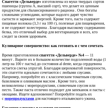
Спагетти «Дельверде»
изготовлены из муки твердых сортов
пшеницы (группа А, высший сорт), что делает их ценным
продуктом для сбалансированного рациона . Они богаты
сложными углеводами, которые надолго дарят чувство
сытости и заряжают энергией. Кроме того, паста содержит
пищевые волокна (3,3 г на 100 г), полезные для пищеварения,
и не содержит холестерина . Благодаря высокому содержанию
белка, это отличный выбор для вегетарианцев и всех, кто
следит за своим здоровьем.
Кулинарное совершенство: как готовить и с чем сочетать
Время приготовления
спагетти «Дельверде» №4
— 11
минут . Варите их в большом количестве подсоленной воды (1
литр на 100 г пасты) до состояния al dente, когда сердцевина
остается слегка упругой. Благодаря шероховатой поверхности,
эти спагетти идеально сочетаются с любыми соусами.
Например, попробуйте их с классическим томатным соусом,
базиликом и оливковым маслом . Кроме того, они
великолепны с морепродуктами, сливочным соусом или
песто. Также паста отлично подходит для запеканок и пасты с
овощами. Ищете вдохновение? Попробуйте подать их
с
морепродуктами
для настоящего итальянского ужина.
Гарантия качества и условия хранения