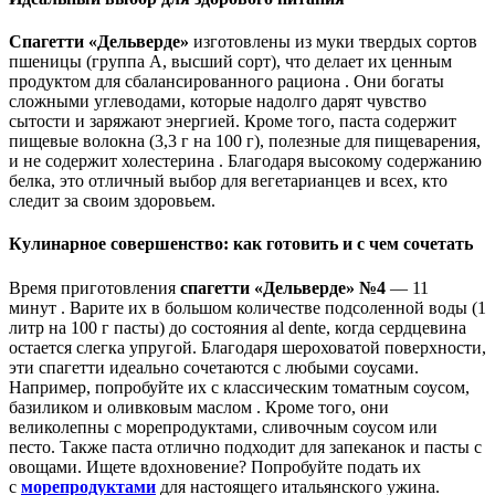
Спагетти «Дельверде»
изготовлены из муки твердых сортов
пшеницы (группа А, высший сорт), что делает их ценным
продуктом для сбалансированного рациона . Они богаты
сложными углеводами, которые надолго дарят чувство
сытости и заряжают энергией. Кроме того, паста содержит
пищевые волокна (3,3 г на 100 г), полезные для пищеварения,
и не содержит холестерина . Благодаря высокому содержанию
белка, это отличный выбор для вегетарианцев и всех, кто
следит за своим здоровьем.
Кулинарное совершенство: как готовить и с чем сочетать
Время приготовления
спагетти «Дельверде» №4
— 11
минут . Варите их в большом количестве подсоленной воды (1
литр на 100 г пасты) до состояния al dente, когда сердцевина
остается слегка упругой. Благодаря шероховатой поверхности,
эти спагетти идеально сочетаются с любыми соусами.
Например, попробуйте их с классическим томатным соусом,
базиликом и оливковым маслом . Кроме того, они
великолепны с морепродуктами, сливочным соусом или
песто. Также паста отлично подходит для запеканок и пасты с
овощами. Ищете вдохновение? Попробуйте подать их
с
морепродуктами
для настоящего итальянского ужина.