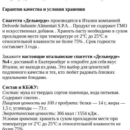
Гарантия качества и условия хранения
Спагетти «Дельверде»
производятся в Италии компанией
Delverde Industrie Alimentari S.P.A. . Продукт не содержит ГМО
и искусственных добавок . Хранить пасту необходимо в сухом
прохладном месте при температуре от 2°C до 25°C и
относительной влажности не более 75% . Срок годности
составляет 3 года .
Закажите
настоящие итальянские спагетти «Дельверде»
№4
с доставкой в Екатеринбург и откройте для себя вкус
Италии, не выходя из дома. Это выбор для ценителей
подлинного качества и тех, кто любит радовать близких
идеальными блюдами.
Состав и КБЖУ:
Состав:
мука из твердых сортов пшеницы, вода питьевая.
Содержит глютен .
Пищевая ценность на 100 г продукта:
белки — 14 г, жиры —
1,5 г, углеводы — 73 г.
Энергетическая ценность:
366 ккал / 1554 кДж .
Условия хранения:
хранить в сухом прохладном месте при
температуре от 2°C до 25°C и относительной влажности не
более 75% .