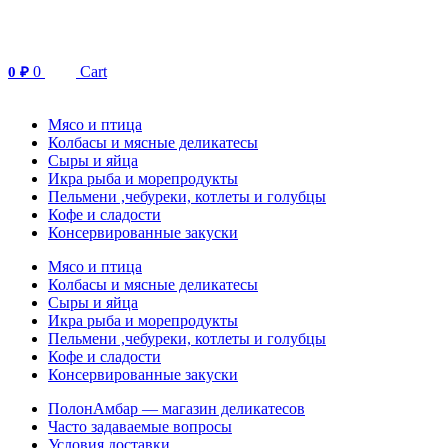
Перейти
к
содержимому
0
Cart
0
₽
Мясо и птица
Колбасы и мясные деликатесы
Сыры и яйца
Икра рыба и морепродукты
Пельмени ,чебуреки, котлеты и голубцы
Кофе и сладости
Консервированные закуски
Мясо и птица
Колбасы и мясные деликатесы
Сыры и яйца
Икра рыба и морепродукты
Пельмени ,чебуреки, котлеты и голубцы
Кофе и сладости
Консервированные закуски
ПолонАмбар — магазин деликатесов
Часто задаваемые вопросы
Условия доставки