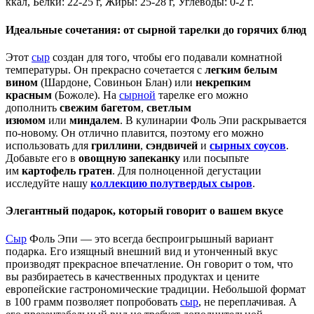
ккал, Белки: 22-25 г, Жиры: 25-28 г, Углеводы: 0-2 г.
Идеальные сочетания: от сырной тарелки до горячих блюд
Этот
сыр
создан для того, чтобы его подавали комнатной
температуры. Он прекрасно сочетается с
легким белым
вином
(Шардоне, Совиньон Блан) или
некрепким
красным
(Божоле). На
сырной
тарелке его можно
дополнить
свежим багетом
,
светлым
изюмом
или
миндалем
. В кулинарии Фоль Эпи раскрывается
по-новому. Он отлично плавится, поэтому его можно
использовать для
гриллини
,
сэндвичей
и
сырных соусов
.
Добавьте его в
овощную запеканку
или посыпьте
им
картофель гратен
. Для полноценной дегустации
исследуйте нашу
коллекцию полутвердых сыров
.
Элегантный подарок, который говорит о вашем вкусе
Сыр
Фоль Эпи — это всегда беспроигрышный вариант
подарка. Его изящный внешний вид и утонченный вкус
производят прекрасное впечатление. Он говорит о том, что
вы разбираетесь в качественных продуктах и цените
европейские гастрономические традиции. Небольшой формат
в 100 грамм позволяет попробовать
сыр
, не переплачивая. А