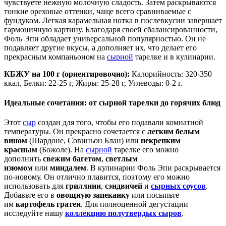
чувствуете нежную молочную сладость. Затем раскрываются
тонкие ореховые оттенки, чаще всего сравниваемые с
фундуком. Легкая карамельная нотка в послевкусии завершает
гармоничную картину. Благодаря своей сбалансированности,
Фоль Эпи обладает универсальной популярностью. Он не
подавляет другие вкусы, а дополняет их, что делает его
прекрасным компаньоном на
сырной
тарелке и в кулинарии.
КБЖУ на 100 г (ориентировочно):
Калорийность: 320-350
ккал, Белки: 22-25 г, Жиры: 25-28 г, Углеводы: 0-2 г.
Идеальные сочетания: от сырной тарелки до горячих блюд
Этот
сыр
создан для того, чтобы его подавали комнатной
температуры. Он прекрасно сочетается с
легким белым
вином
(Шардоне, Совиньон Блан) или
некрепким
красным
(Божоле). На
сырной
тарелке его можно
дополнить
свежим багетом
,
светлым
изюмом
или
миндалем
. В кулинарии Фоль Эпи раскрывается
по-новому. Он отлично плавится, поэтому его можно
использовать для
гриллини
,
сэндвичей
и
сырных соусов
.
Добавьте его в
овощную запеканку
или посыпьте
им
картофель гратен
. Для полноценной дегустации
исследуйте нашу
коллекцию полутвердых сыров
.