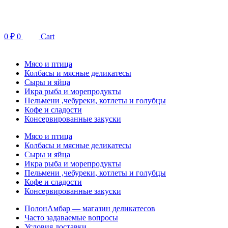
Перейти
к
содержимому
0
₽
0
Cart
Мясо и птица
Колбасы и мясные деликатесы
Сыры и яйца
Икра рыба и морепродукты
Пельмени ,чебуреки, котлеты и голубцы
Кофе и сладости
Консервированные закуски
Мясо и птица
Колбасы и мясные деликатесы
Сыры и яйца
Икра рыба и морепродукты
Пельмени ,чебуреки, котлеты и голубцы
Кофе и сладости
Консервированные закуски
ПолонАмбар — магазин деликатесов
Часто задаваемые вопросы
Условия доставки