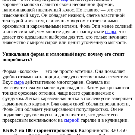
коровьего молока славится своей необычной формой,
напоминающей пшеничный колос. Но главное — это его
изысканный вкус. Он обладает нежной, слегка эластичной
текстурой и мягким, сливочным вкусом с отчетливыми
ореховыми и карамельными нотами. Фоль Эпи менее соленый
и интенсивный, чем многие другие французские
сыры
, что
делает его идеальным выбором для тех, кто только начинает
знакомство с миром сыров или ценит утонченную мягкость.
Уникальная форма и эталонный вкус: почему его стоит
попробовать?
Форма «колоска» — это не просто эстетика. Она позволяет
удобно отламывать порции, следуя естественным сегментам.
Вкус
сыра
действительно многогранен. Сначала вы
чувствуете нежную молочную сладость. Затем раскрываются
тонкие ореховые оттенки, чаще всего сравниваемые с
фундуком. Легкая карамельная нотка в послевкусии завершает
гармоничную картину. Благодаря своей сбалансированности,
Фоль Эпи обладает универсальной популярностью. Он не
подавляет другие вкусы, а дополняет их, что делает его
прекрасным компаньоном на
сырной
тарелке и в кулинарии.
КБЖУ на 100 г (ориентировочно):
Калорийность: 320-350