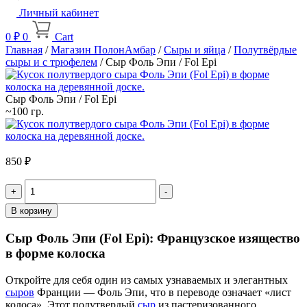
Личный кабинет
0
₽
0
Cart
Главная
/
Магазин ПолонАмбар
/
Сыры и яйца
/
Полутвёрдые
сыры и с трюфелем
/ Сыр Фоль Эпи / Fol Epi
Сыр Фоль Эпи / Fol Epi
~100 гр.
850
₽
Quantity
В корзину
Сыр Фоль Эпи (Fol Epi): Французское изящество
в форме колоска
Откройте для себя один из самых узнаваемых и элегантных
сыров
Франции — Фоль Эпи, что в переводе означает «лист
колоса». Этот полутвердый
сыр
из пастеризованного