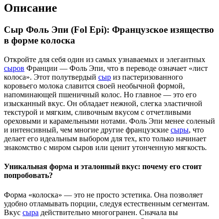
Описание
Сыр Фоль Эпи (Fol Epi): Французское изящество
в форме колоска
Откройте для себя один из самых узнаваемых и элегантных
сыров
Франции — Фоль Эпи, что в переводе означает «лист
колоса». Этот полутвердый
сыр
из пастеризованного
коровьего молока славится своей необычной формой,
напоминающей пшеничный колос. Но главное — это его
изысканный вкус. Он обладает нежной, слегка эластичной
текстурой и мягким, сливочным вкусом с отчетливыми
ореховыми и карамельными нотами. Фоль Эпи менее соленый
и интенсивный, чем многие другие французские
сыры
, что
делает его идеальным выбором для тех, кто только начинает
знакомство с миром сыров или ценит утонченную мягкость.
Уникальная форма и эталонный вкус: почему его стоит
попробовать?
Форма «колоска» — это не просто эстетика. Она позволяет
удобно отламывать порции, следуя естественным сегментам.
Вкус
сыра
действительно многогранен. Сначала вы